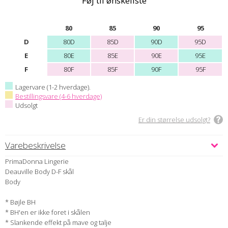
Føj til ønskeliste
80
85
90
95
D
80D
85D
90D
95D
E
80E
85E
90E
95E
F
80F
85F
90F
95F
Lagervare (1-2 hverdage).
Bestillingsvare (4-6 hverdage)
Udsolgt
Er din størrelse udsolgt?
Varebeskrivelse
PrimaDonna Lingerie
Deauville Body D-F skål
Body
* Bøjle BH
* BH'en er ikke foret i skålen
* Slankende effekt på mave og talje