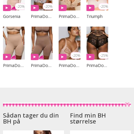
-20%
-20%
-20%
Gorsenia
PrimaDonna Lingerie
PrimaDonna Lingerie
Triumph
-20%
-25%
PrimaDonna Lingerie
PrimaDonna Lingerie
PrimaDonna Lingerie
PrimaDonna Lingerie
Sådan tager du din
Find min BH
BH på
størrelse