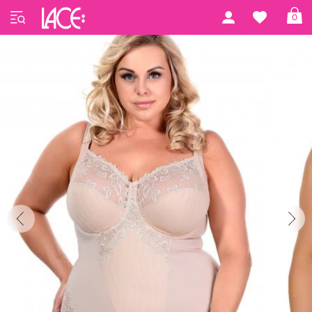
Forside
PrimaDonna Lingerie
Deauville Basic
0