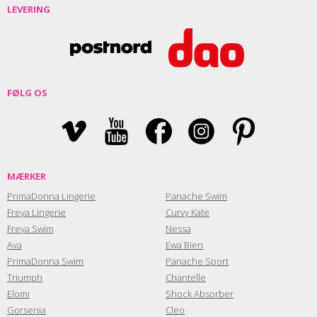
LEVERING
FØLG OS
MÆRKER
PrimaDonna Lingerie
Panache Swim
Freya Lingerie
Curvy Kate
Freya Swim
Nessa
Ava
Ewa Bien
PrimaDonna Swim
Panache Sport
Triumph
Chantelle
Elomi
Shock Absorber
Gorsenia
Cleo