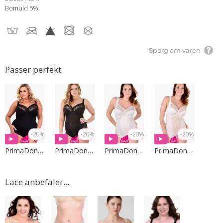
Bomuld 5%
Spørg om varen
Passer perfekt
-20%
-20%
-20%
-20%
PrimaDonna Lingerie
PrimaDonna Lingerie
PrimaDonna Lingerie
PrimaDonna Lingerie
Lace anbefaler...