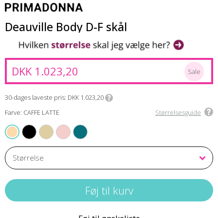
Deauville Body D-F skål
DKK 1.023,20
Sale
30-dages laveste pris
DKK 1.023,20
Farve: CAFFE LATTE
Størrelsesguide
BLACK
NATURAL
VENUS
PEACOCK
CAFFE LATTE