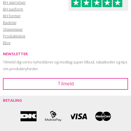
BH størrelser
BH pasform
BH former
Badetøj
Shapewear
Produktpleje
Blog
NEWSLETTER
Tilmeld dig vores nyhedsbrev og modtag super tilbud, rabatkoder og tips
om produktnyheder.
BETALING