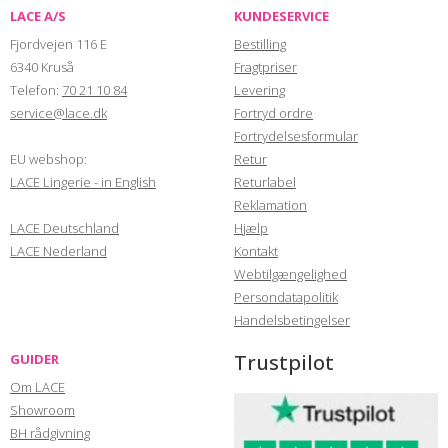
LACE A/S
KUNDESERVICE
Fjordvejen 116 E
Bestilling
6340 Kruså
Fragtpriser
Telefon:
70 21 10 84
Levering
service@lace.dk
Fortryd ordre
Fortrydelsesformular
EU webshop:
Retur
LACE Lingerie - in English
Returlabel
Reklamation
LACE Deutschland
Hjælp
LACE Nederland
Kontakt
Webtilgængelighed
Persondatapolitik
Handelsbetingelser
Trustpilot
GUIDER
Om LACE
Showroom
BH rådgivning