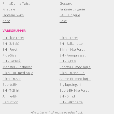
PrimaDonna Twist
Gossard
Kris Line
Fantasie Lingerie
Fantasie Swim
LACE Lingerie
Anita
Cake
VAREGRUPPER
BH - ikke Foret
Bikini - Foret
BH - 3/4 skål
BH - Balkonette
BH - Foret
Bikini - ikke Foret
Plus-Size
BH - Formpresset
BH - Fuldskål
BH - Dybt V
Mønster - Ensfarvet
Sports BH med bøjle
Bikini - BH med bøjle
Bikini Trusse - Tai
Bikini Trusse
Amme-BH med bøjle
Sports BH
Bryllupslingeri
BH - T-Shirt
Sport-BH Ikke Foret
Amme-BH
BH - Dirndl
Seduction
BH - Balkonette
Alle priser er inkl. moms og uden fragt.