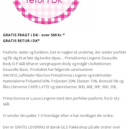
GRATIS FRAGT i DK - over 500 kr.*
GRATIS RETUR i DK*
Pasform, støtte og funktion. Det er nøglen til undertøj, der sidder perfekt
og får dig til at føle dig bedre tilpas ... PrimaDonna Lingerie Deauville
Body D-F skål tilhører varegruppen Body og indgår i kollektionen
Deauville Basic. Produktet har følgende varenummer
0461810_caffelatte=82a hos PrimaDonna Lingerie og indeholder
materialerne Polyamid 60%, Polyester 20%, Elastan 15%, Bomuld 5% og
fåes i farverne CAFFE LATTE og størrelserne: 80D, 80E, 90F, 90D, 95E.
Prima Donna er Luxus-Lingerie med den perfekte pasform, fra D- til J-
skål.
Vi sender din pakke 1-3 hverdage efter vi har modtaget din ordre.
Der er GRATIS LEVERING til dansk GLS Pakkeshop på alle ordrer over