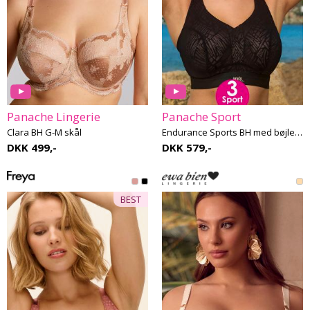
Panache Lingerie
Panache Sport
Clara BH G-M skål
Endurance Sports BH med bøjle F-M skål
DKK 499,-
DKK 579,-
BEST