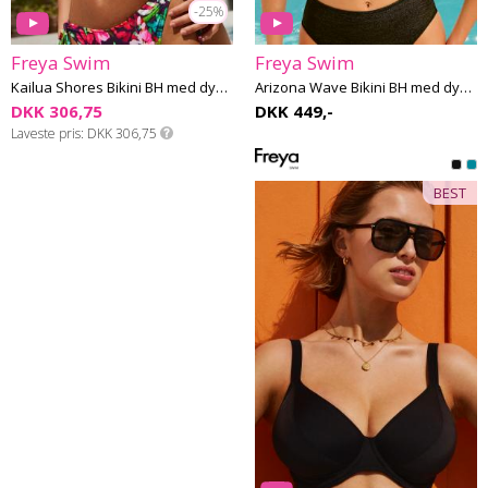
-25%
Freya Swim
Freya Swim
Kailua Shores Bikini BH med dyb udskæring F-I skål
Arizona Wave Bikini BH med dyb udskæring G-M skål
DKK 306,75
DKK 449,-
Laveste pris
DKK 306,75
BEST