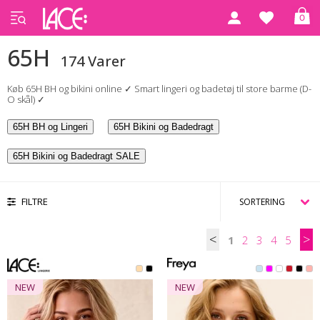
0
Forside
65H
65H
174 Varer
Køb 65H BH og bikini online ✓ Smart lingeri og badetøj til store barme (D-
O skål) ✓
65H BH og Lingeri
65H Bikini og Badedragt
65H Bikini og Badedragt SALE
FILTRE
<
>
1
2
3
4
5
NEW
NEW