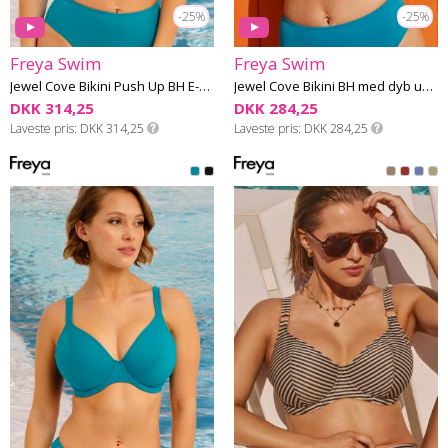
-25%
-25%
Freya Swim
Freya Swim
Jewel Cove Bikini Push Up BH E-K skål
Jewel Cove Bikini BH med dyb udskæring F-I skål
DKK 314,25
DKK 284,25
Laveste pris
DKK 314,25
Laveste pris
DKK 284,25