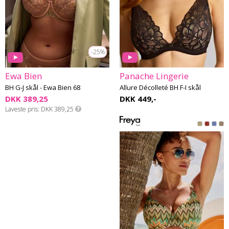
-25%
Ewa Bien
Panache Lingerie
BH G-J skål - Ewa Bien 68
Allure Décolleté BH F-I skål
DKK 389,25
DKK 449,-
Laveste pris
DKK 389,25