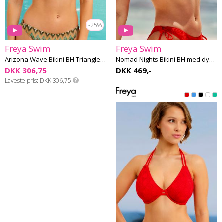
-25%
Freya Swim
Freya Swim
Arizona Wave Bikini BH Triangle E-I skål
Nomad Nights Bikini BH med dyb udskæring F-M skål
DKK 306,75
DKK 469,-
Laveste pris
DKK 306,75