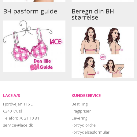
BH pasform guide
Beregn din BH
størrelse
LACE A/S
KUNDESERVICE
Fjordvejen 116 E
Bestilling
6340 Kruså
Fragtpriser
Telefon:
70 21 10 84
Levering
service@lace.dk
Fortryd ordre
Fortrydelsesformular