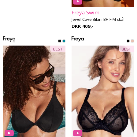
Freya Swim
Jewel Cove Bikini BH F-M skål
DKK 409,-
BEST
BEST