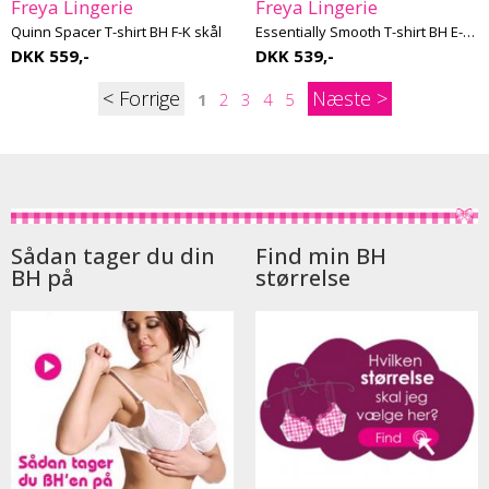
Freya Lingerie
Freya Lingerie
Quinn Spacer T-shirt BH F-K skål
Essentially Smooth T-shirt BH E-K skål
DKK 559,-
DKK 539,-
<
>
1
2
3
4
5
Sådan tager du din
Find min BH
BH på
størrelse