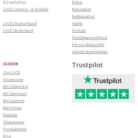
EU webshop:
Retur
LACE Lingerie - in English
Returlabel
Reklamation
LACE Deutschland
Hjælp
LACE Nederland
Kontakt
Webtilgængelighed
Persondatapolitik
Handelsbetingelser
Trustpilot
GUIDER
Om LACE
Showroom
BH rådgivning
BH størrelser
BH pasform
BH former
Badetøj
Shapewear
Produktpleje
Blog