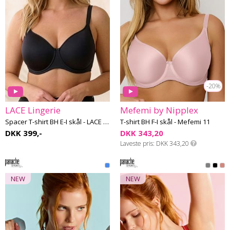
-20%
LACE Lingerie
Mefemi by Nipplex
Spacer T-shirt BH E-I skål - LACE #2
T-shirt BH F-I skål - Mefemi 11
DKK 399,-
DKK 343,20
Laveste pris
DKK 343,20
NEW
NEW