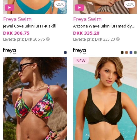
-25%
-20%
Freya Swim
Freya Swim
Jewel Cove Bikini BH F-K skål
Arizona Wave Bikini BH med dyb udskæring G-L skål
DKK 306,75
DKK 335,20
Laveste pris
DKK 306,75
Laveste pris
DKK 335,20
NEW