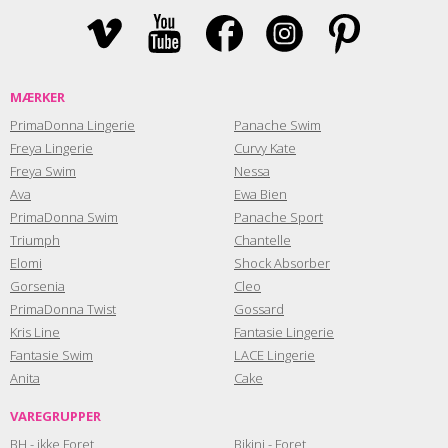
MÆRKER
PrimaDonna Lingerie
Panache Swim
Freya Lingerie
Curvy Kate
Freya Swim
Nessa
Ava
Ewa Bien
PrimaDonna Swim
Panache Sport
Triumph
Chantelle
Elomi
Shock Absorber
Gorsenia
Cleo
PrimaDonna Twist
Gossard
Kris Line
Fantasie Lingerie
Fantasie Swim
LACE Lingerie
Anita
Cake
VAREGRUPPER
BH - ikke Foret
Bikini - Foret