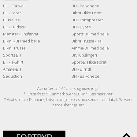
BH - 3/4 skål
BH - Balkonette
BH - Foret
Bikini - ikke Foret
Plus-Size
BH - Formpresset
BH - Fuldskål
BH - Dybt V
Mønster - Ensfarvet
Sports BH med bøjle
Bikini - BH med bøjle
Bikini Trusse - Tai
Bikini Trusse
Amme-BH med bøjle
Sports BH
Bryllupslingeri
BH - T-Shirt
Sport-BH Ikke Foret
Amme-BH
BH - Dirndl
Seduction
BH - Balkonette
Alle priser er inkl. moms og uden fragt.
* Gratis fragt til Danmark over 500 kr.*. Læs mere
her
.
* Gratis retur i Danmark, hvis du bruger vores medsendte returlabel. Se vores
handelsbetingelser
.