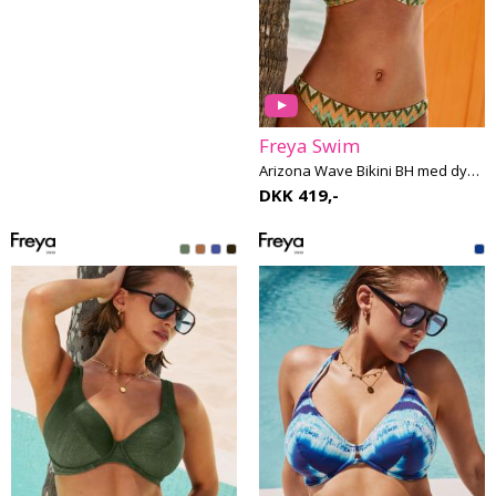
Freya Swim
Arizona Wave Bikini BH med dyb udskæring G-L skål
DKK 419,-