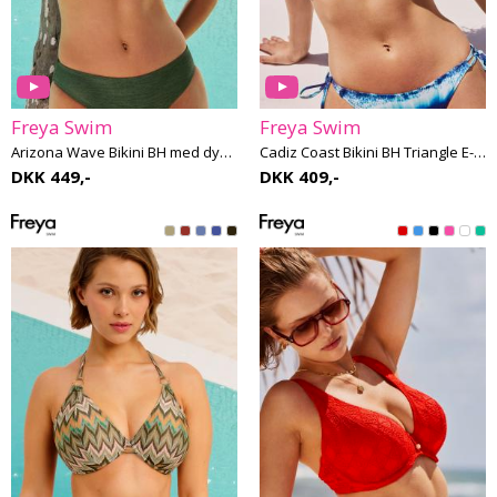
Freya Swim
Freya Swim
Arizona Wave Bikini BH med dyb udskæring G-M skål
Cadiz Coast Bikini BH Triangle E-H skål
DKK 449,-
DKK 409,-