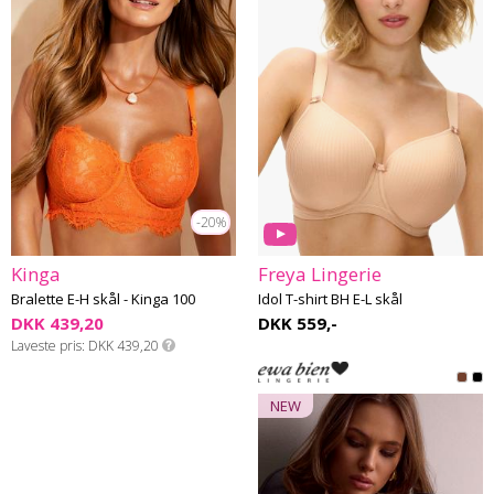
-20%
Kinga
Freya Lingerie
Bralette E-H skål - Kinga 100
Idol T-shirt BH E-L skål
DKK 439,20
DKK 559,-
Laveste pris
DKK 439,20
NEW