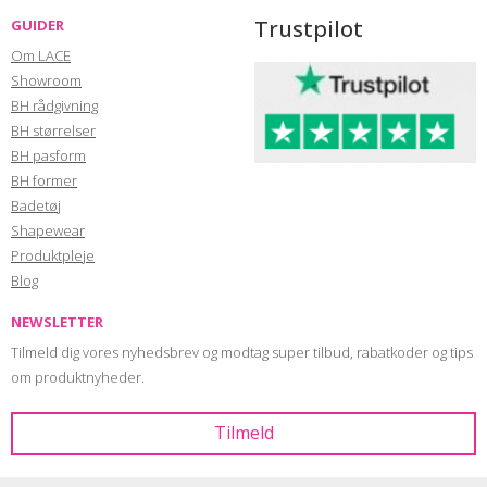
Trustpilot
GUIDER
Om LACE
Showroom
BH rådgivning
BH størrelser
BH pasform
BH former
Badetøj
Shapewear
Produktpleje
Blog
NEWSLETTER
Tilmeld dig vores nyhedsbrev og modtag super tilbud, rabatkoder og tips
om produktnyheder.