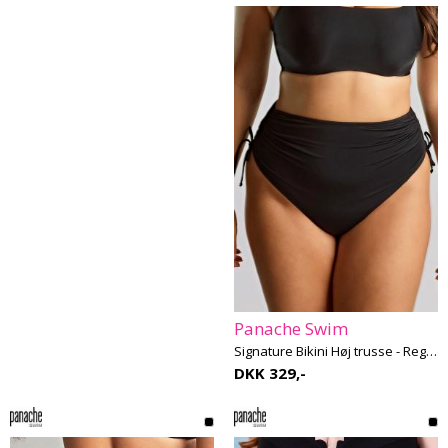
Panache Swim
Signature Bikini Høj trusse - Regulerbar
DKK 329,-