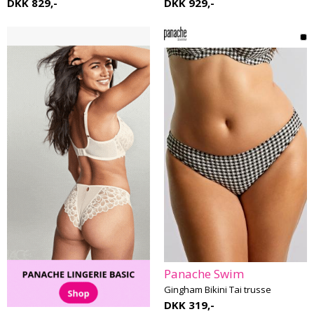
DKK 829,-
DKK 929,-
Panache Swim
Gingham Bikini Tai trusse
DKK 319,-