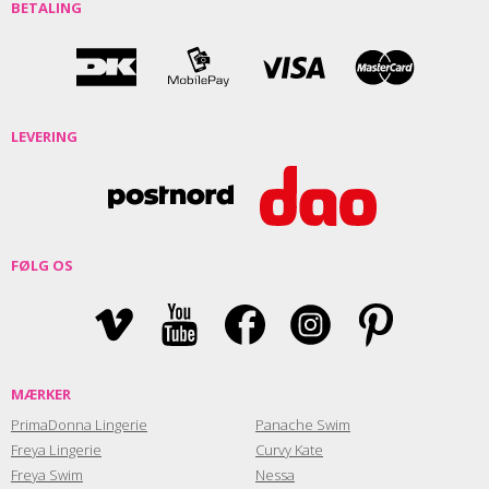
BETALING
LEVERING
FØLG OS
MÆRKER
PrimaDonna Lingerie
Panache Swim
Freya Lingerie
Curvy Kate
Freya Swim
Nessa