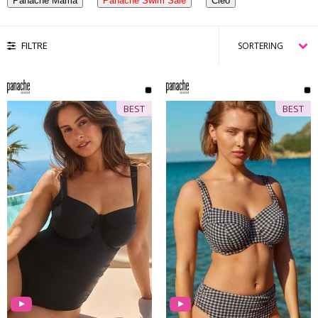
Panache Mama
Panache Swim Sale
Cleo
FILTRE
BEST
BEST