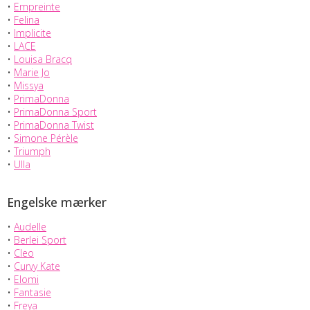
•
Empreinte
•
Felina
•
Implicite
•
LACE
•
Louisa Bracq
•
Marie Jo
•
Missya
•
PrimaDonna
•
PrimaDonna Sport
•
PrimaDonna Twist
•
Simone Pérèle
•
Triumph
•
Ulla
Engelske mærker
•
Audelle
•
Berlei Sport
•
Cleo
•
Curvy Kate
•
Elomi
•
Fantasie
•
Freya