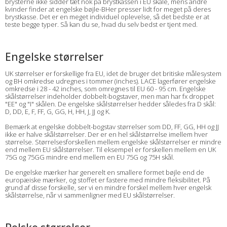
brysterne ikke sidder tæt nok på brystkassen i EU skåle, mens andre
kvinder finder at engelske bøjle-BHer presser lidt for meget på deres
brystkasse. Det er en meget individuel oplevelse, så det bedste er at
teste begge typer. Så kan du se, hvad du selv bedst er tjent med.
Engelske størrelser
UK størrelser er forskellige fra EU, idet de bruger det britiske målesystem
og BH omkredse udregnes i tommer (inches). LACE lagerfører engelske
omkredse i 28 - 42 inches, som omregnes til EU 60 - 95 cm. Engelske
skålstørrelser indeholder dobbelt-bogstaver, men man har fx droppet
"EE" og "I" skålen. De engelske skålstørrelser hedder således fra D skål:
D, DD, E, F, FF, G, GG, H, HH, J, JJ og K.
Bemærk at engelske dobbelt-bogstav størrelser som DD, FF, GG, HH og JJ
ikke er halve skålstørrelser. Der er en hel skålstørrelse imellem hver
størrelse. Størrelsesforskellen mellem engelske skålstørrelser er mindre
end mellem EU skålstørrelser. Til eksempel er forskellen mellem en UK
75G og 75GG mindre end mellem en EU 75G og 75H skål.
De engelske mærker har generelt en smallere formet bøjle end de
europæiske mærker, og stoffet er fastere med mindre fleksibilitet. På
grund af disse forskelle, ser vi en mindre forskel mellem hver engelsk
skålstørrelse, når vi sammenligner med EU skålstørrelser.