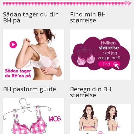
Sådan tager du din
Find min BH
BH på
størrelse
BH pasform guide
Beregn din BH
størrelse