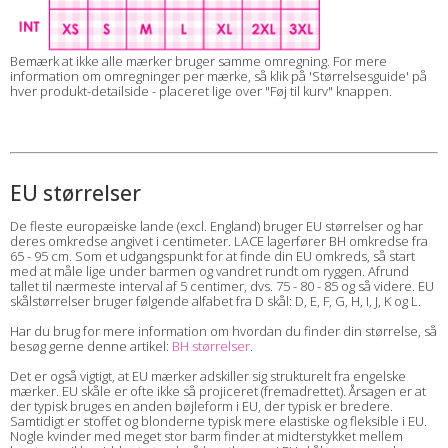
Bemærk at ikke alle mærker bruger samme omregning. For mere
information om omregninger per mærke, så klik på 'Størrelsesguide' på
hver produkt-detailside - placeret lige over "Føj til kurv" knappen.
EU størrelser
De fleste europæiske lande (excl. England) bruger EU størrelser og har
deres omkredse angivet i centimeter. LACE lagerfører BH omkredse fra
65 - 95 cm. Som et udgangspunkt for at finde din EU omkreds, så start
med at måle lige under barmen og vandret rundt om ryggen. Afrund
tallet til nærmeste interval af 5 centimer, dvs. 75 - 80 - 85 og så videre. EU
skålstørrelser bruger følgende alfabet fra D skål: D, E, F, G, H, I, J, K og L.
Har du brug for mere information om hvordan du finder din størrelse, så
besøg gerne denne artikel:
BH størrelser
.
Det er også vigtigt, at EU mærker adskiller sig strukturelt fra engelske
mærker. EU skåle er ofte ikke så projiceret (fremadrettet). Årsagen er at
der typisk bruges en anden bøjleform i EU, der typisk er bredere.
Samtidigt er stoffet og blonderne typisk mere elastiske og fleksible i EU.
Nogle kvinder med meget stor barm finder at midterstykket mellem