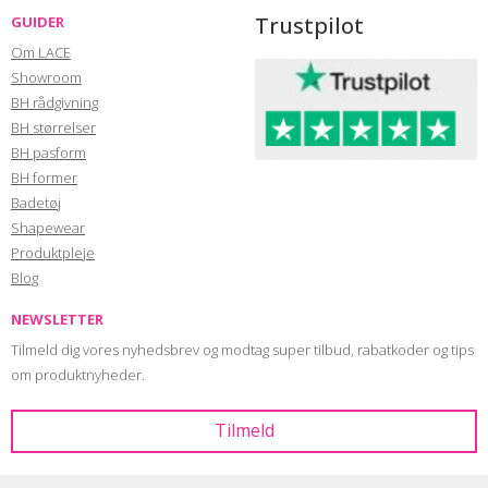
Trustpilot
GUIDER
Om LACE
Showroom
BH rådgivning
BH størrelser
BH pasform
BH former
Badetøj
Shapewear
Produktpleje
Blog
NEWSLETTER
Tilmeld dig vores nyhedsbrev og modtag super tilbud, rabatkoder og tips
om produktnyheder.