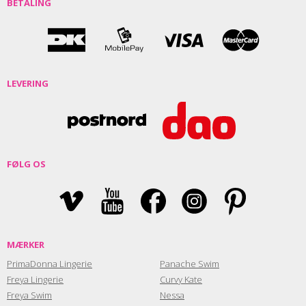
BETALING
LEVERING
FØLG OS
MÆRKER
PrimaDonna Lingerie
Panache Swim
Freya Lingerie
Curvy Kate
Freya Swim
Nessa