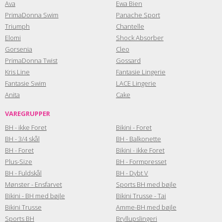
Ava
Ewa Bien
PrimaDonna Swim
Panache Sport
Triumph
Chantelle
Elomi
Shock Absorber
Gorsenia
Cleo
PrimaDonna Twist
Gossard
Kris Line
Fantasie Lingerie
Fantasie Swim
LACE Lingerie
Anita
Cake
VAREGRUPPER
BH - ikke Foret
Bikini - Foret
BH - 3/4 skål
BH - Balkonette
BH - Foret
Bikini - ikke Foret
Plus-Size
BH - Formpresset
BH - Fuldskål
BH - Dybt V
Mønster - Ensfarvet
Sports BH med bøjle
Bikini - BH med bøjle
Bikini Trusse - Tai
Bikini Trusse
Amme-BH med bøjle
Sports BH
Bryllupslingeri