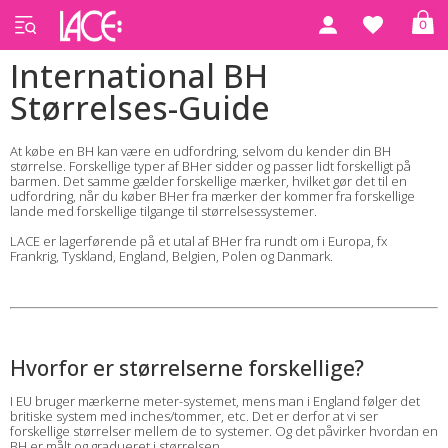
0
International BH
Størrelses-Guide
At købe en BH kan være en udfordring, selvom du kender din BH
størrelse. Forskellige typer af BHer sidder og passer lidt forskelligt på
barmen. Det samme gælder forskellige mærker, hvilket gør det til en
udfordring, når du køber BHer fra mærker der kommer fra forskellige
lande med forskellige tilgange til størrelsessystemer.
LACE er lagerførende på et utal af BHer fra rundt om i Europa, fx
Frankrig, Tyskland, England, Belgien, Polen og Danmark.
Hvorfor er størrelserne forskellige?
I EU bruger mærkerne meter-systemet, mens man i England følger det
britiske system med inches/tommer, etc. Det er derfor at vi ser
forskellige størrelser mellem de to systemer. Og det påvirker hvordan en
BH er målt og gradueret i størrelsen.