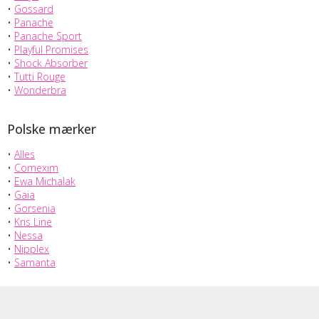
•
Gossard
•
Panache
•
Panache Sport
•
Playful Promises
•
Shock Absorber
•
Tutti Rouge
•
Wonderbra
Polske mærker
•
Alles
•
Comexim
•
Ewa Michalak
•
Gaia
•
Gorsenia
•
Kris Line
•
Nessa
•
Nipplex
•
Samanta