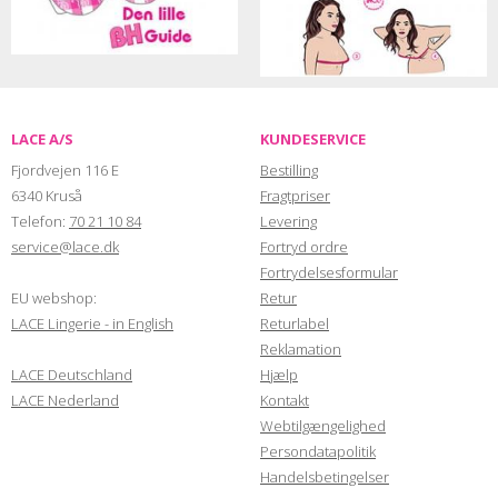
LACE A/S
KUNDESERVICE
Fjordvejen 116 E
Bestilling
6340 Kruså
Fragtpriser
Telefon:
70 21 10 84
Levering
service@lace.dk
Fortryd ordre
Fortrydelsesformular
EU webshop:
Retur
LACE Lingerie - in English
Returlabel
Reklamation
LACE Deutschland
Hjælp
LACE Nederland
Kontakt
Webtilgængelighed
Persondatapolitik
Handelsbetingelser