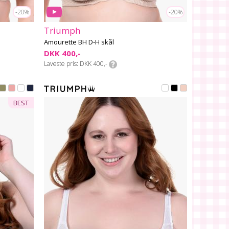
-20%
-20%
Triumph
Amourette BH D-H skål
DKK 400,-
Laveste pris
DKK 400,-
BEST