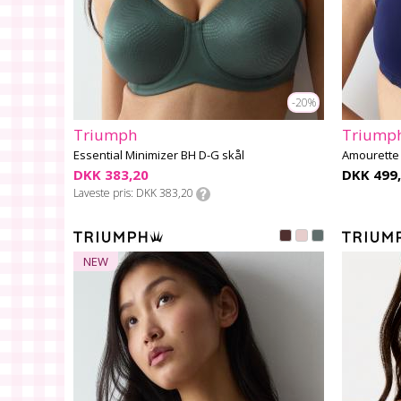
-20%
Triumph
Triump
Essential Minimizer BH D-G skål
Amourette 
DKK 383,20
DKK 499,
Laveste pris
DKK 383,20
NEW