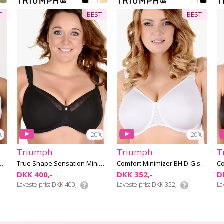
T
BEST
BEST
%
-20%
-20%
Triumph
Triumph
T
inimizer BH D-H skål
True Shape Sensation Minimizer BH D-G skål
Comfort Minimizer BH D-G skål - white
DKK 400,-
DKK 352,-
D
Laveste pris
DKK 400,-
Laveste pris
DKK 352,-
La