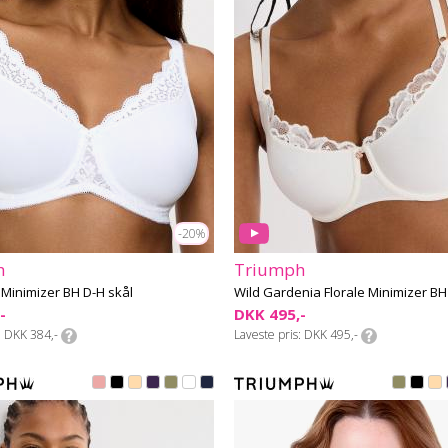
-20%
h
Triumph
Minimizer BH D-H skål
Wild Gardenia Florale Minimizer BH
-
DKK 495,-
DKK 384,-
Laveste pris
DKK 495,-