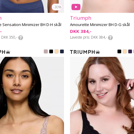
-30%
h
Triumph
 Sensation Minimizer BH D-H skål
Amourette Minimizer BH D-G skål
-
DKK 384,-
DKK 350,-
Laveste pris
DKK 384,-