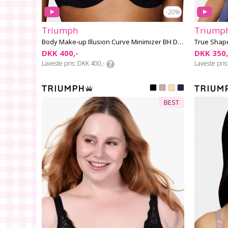
-20%
Triumph
Triump
Body Make-up Illusion Curve Minimizer BH D-G skål
True Shape
DKK 400,-
DKK 350,
Laveste pris
DKK 400,-
Laveste pris
BEST