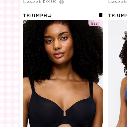
Laveste pris
DKK 330,-
Laveste pris
BEST