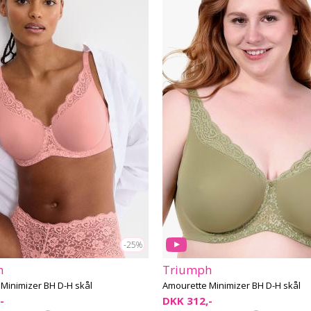
-25%
h
Triumph
Minimizer BH D-H skål
Amourette Minimizer BH D-H skål
-
DKK 312,-