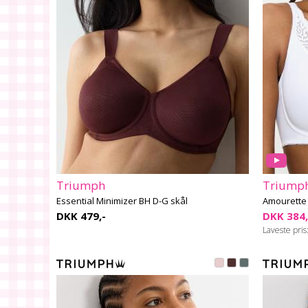
Triumph
Triump
Essential Minimizer BH D-G skål
Amourette 
DKK 479,-
DKK 384,
Laveste pris