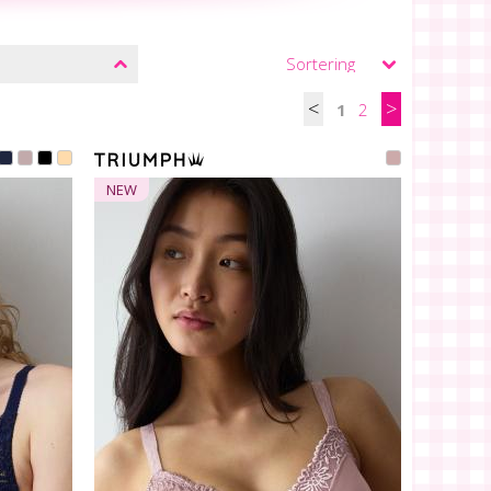
<
>
1
2
NEW