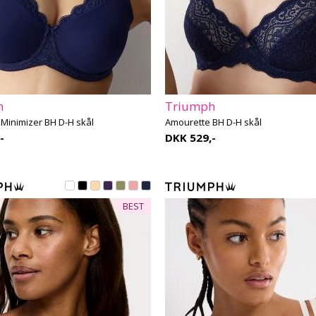
h
Triumph
Minimizer BH D-H skål
Amourette BH D-H skål
-
DKK 529,-
BEST