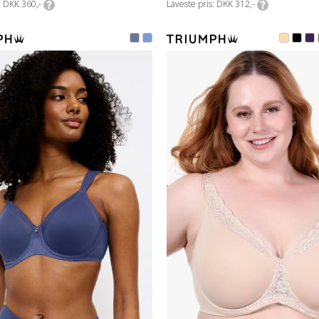
DKK 360,-
Laveste pris
DKK 312,-