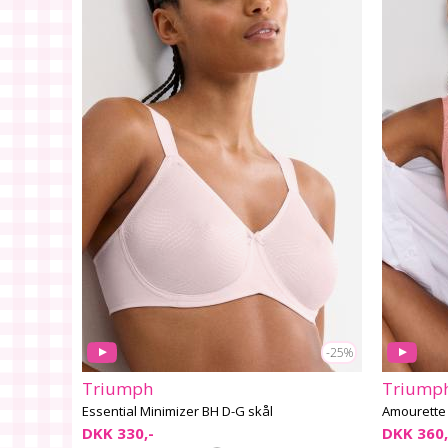
-25%
Triumph
Triump
Essential Minimizer BH D-G skål
Amourette 
DKK 330,-
DKK 360,