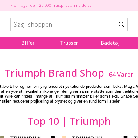
Fremragende – 25.000 Trustpilot-anmeldelser
BH'er
Trusser
Badetøj
Triumph Brand Shop
64 Varer
table BHer og har for nylig lanceret nyskabende produkter som f.eks. Magic W
 af en yderst fleksibel silikone gel, den giver samme støtte som den tradit
rt Wire kan findes i mange af Triumphs minimizer BHer som f.eks. Shape Sen
stilen reducerer projicering af brystet og giver en rund form i stedet.
Top 10 | Triumph