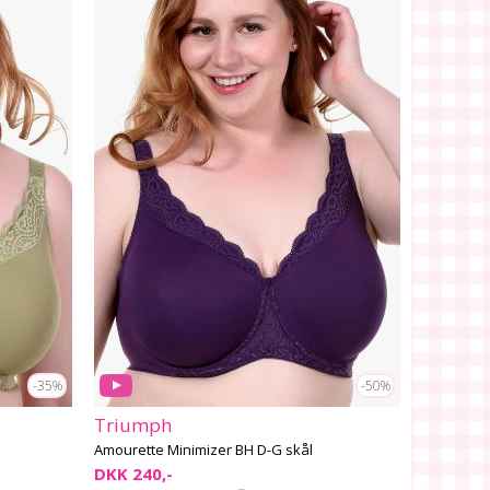
-35%
-50%
Triumph
Amourette Minimizer BH D-G skål
DKK 240,-