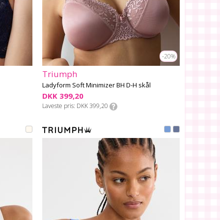
-20%
Triumph
Ladyform Soft Minimizer BH D-H skål
DKK 399,20
Laveste pris
DKK 399,20