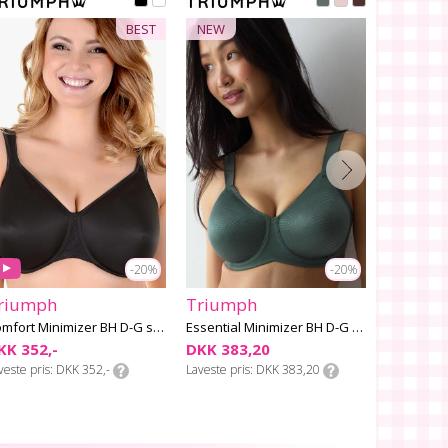
BEST
NEW
NEW
-20%
-20%
riumph
Triumph
Triump
Comfort Minimizer BH D-G skål
Essential Minimizer BH D-G skål
KK 352,-
DKK 383,20
DKK 399
veste pris
DKK 352,-
Laveste pris
DKK 383,20
Laveste pri