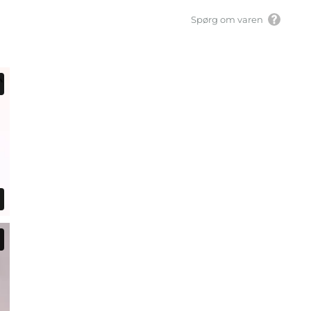
Spørg om varen