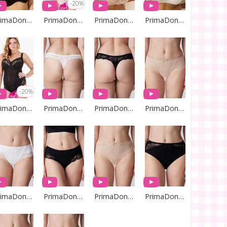
-20%
PrimaDonna Lingerie
PrimaDonna Lingerie
PrimaDonna Lingerie
PrimaDonna Lingerie
-20%
PrimaDonna Lingerie
PrimaDonna Lingerie
PrimaDonna Lingerie
PrimaDonna Lingerie
PrimaDonna Lingerie
PrimaDonna Lingerie
PrimaDonna Lingerie
PrimaDonna Lingerie