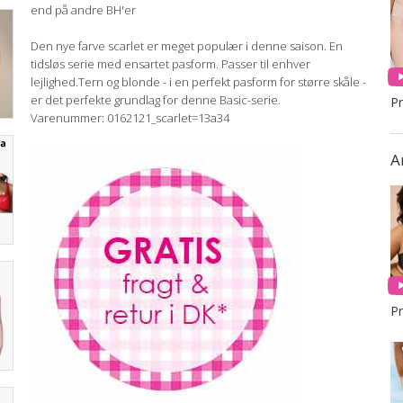
end på andre BH'er
Den nye farve scarlet er meget populær i denne saison. En
tidsløs serie med ensartet pasform. Passer til enhver
lejlighed.Tern og blonde - i en perfekt pasform for større skåle -
er det perfekte grundlag for denne Basic-serie.
Varenummer: 0162121_scarlet=13a34
A