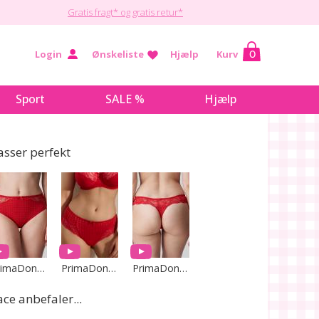
Gratis fragt* og gratis retur*
Login
Ønskeliste
Hjælp
Kurv
0
Sport
SALE %
Hjælp
asser perfekt
PrimaDonna Lingerie
PrimaDonna Lingerie
PrimaDonna Lingerie
ace anbefaler...