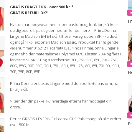
GRATIS FRAGT i DK - over 500 kr.*
GRATIS RETUR i DK*
F
Hvis du har bodywear med super pasform og funktion, så føler
du dig bedre tilpas og dermed smiler du mere ... PrimaDonna
Lingerie Madison BH E-I skål tilhører varegruppen BH - Fuldskål
og indgår i kollektionen Madison Basic. Produktet har følgende
varenummer 0162121_scarlet=13a34 hos PrimaDonna Lingerie
og indeholder materialerne Polyamid 80%, Elastan 20% og fåes i
farverne SCARLET og størrelserne: 70F, 75F, 80F, 85F, 70G, 75G,
80G, 85G, 90F, 90G, 70H, 75H, 80H, 85H, 75I, 80I, 85I, 70I, 90I, 90H,
70E, 75E, 80E, 85E.
E
Prima Donna er Luxus-Lingerie med den perfekte pasform, fra
D- til J-skål.
Vi sender din pakke 1-3 hverdage efter vi har modtaget din
ordre.
Der er GRATIS LEVERING til dansk GLS Pakkeshop på alle ordrer
over 500 kr.