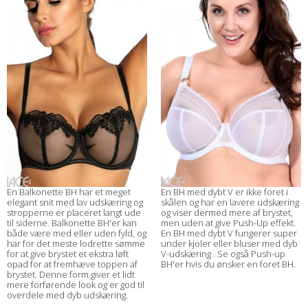
En Balkonette BH har et meget
En BH med dybt V er ikke foret i
elegant snit med lav udskæring og
skålen og har en lavere udskæring
stropperne er placeret langt ude
og viser dermed mere af brystet,
til siderne. Balkonette BH'er kan
men uden at give Push-Up effekt.
både være med eller uden fyld, og
En BH med dybt V fungerer super
har for det meste lodrette sømme
under kjoler eller bluser med dyb
for at give brystet et ekstra løft
V-udskæring . Se også Push-up
opad for at fremhæve toppen af
BH'er hvis du ønsker en foret BH.
brystet. Denne form giver et lidt
mere forførende look og er god til
overdele med dyb udskæring.