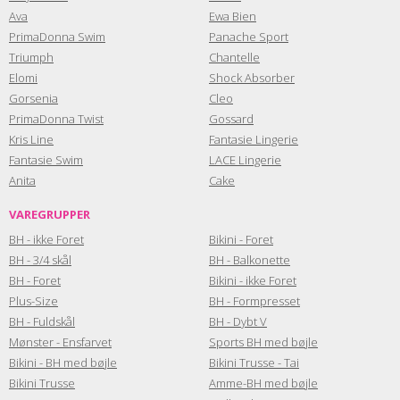
Ava
Ewa Bien
PrimaDonna Swim
Panache Sport
Triumph
Chantelle
Elomi
Shock Absorber
Gorsenia
Cleo
PrimaDonna Twist
Gossard
Kris Line
Fantasie Lingerie
Fantasie Swim
LACE Lingerie
Anita
Cake
VAREGRUPPER
BH - ikke Foret
Bikini - Foret
BH - 3/4 skål
BH - Balkonette
BH - Foret
Bikini - ikke Foret
Plus-Size
BH - Formpresset
BH - Fuldskål
BH - Dybt V
Mønster - Ensfarvet
Sports BH med bøjle
Bikini - BH med bøjle
Bikini Trusse - Tai
Bikini Trusse
Amme-BH med bøjle