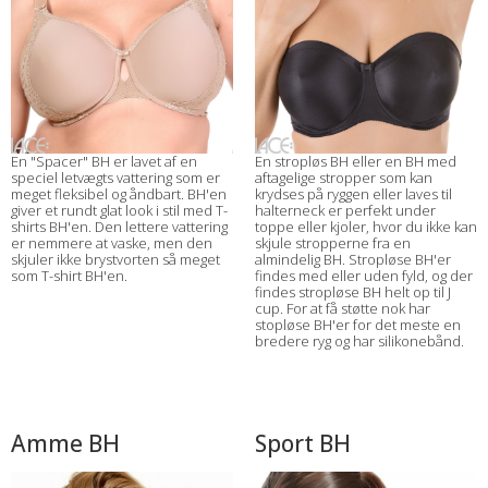
En "Spacer" BH er lavet af en
En stropløs BH eller en BH med
speciel letvægts vattering som er
aftagelige stropper som kan
meget fleksibel og åndbart. BH'en
krydses på ryggen eller laves til
giver et rundt glat look i stil med T-
halterneck er perfekt under
shirts BH'en. Den lettere vattering
toppe eller kjoler, hvor du ikke kan
er nemmere at vaske, men den
skjule stropperne fra en
skjuler ikke brystvorten så meget
almindelig BH. Stropløse BH'er
som T-shirt BH'en.
findes med eller uden fyld, og der
findes stropløse BH helt op til J
cup. For at få støtte nok har
stopløse BH'er for det meste en
bredere ryg og har silikonebånd.
Amme BH
Sport BH