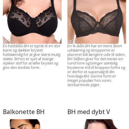
En fuldskåls-BH er typisk til en stor
En ¾ skåls BH har en mere åben
barm og dækker brystet
udskæring og stropperne er
fuldstændig for at give størst mulig
placeret lidt længere ude til siden.
støtte. BH'en er syet af mange
BH Skålen giver for det meste en
stykker stof for at løfte brystet og
rund form og bringer samtidig
give den bedste form.
brysterne ind til kroppen forfra og
er derfor et supervalg til din
hverdags-BH. Denne form er
meget populær hos vores
storbarmede piger.
Balkonette BH
BH med dybt V