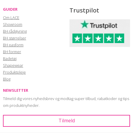
Trustpilot
GUIDER
Om LACE
Showroom
BH rådgivning
BH størrelser
BH pasform
BH former
Badetøj
Shapewear
Produktpleje
Blog
NEWSLETTER
Tilmeld dig vores nyhedsbrev og modtag super tilbud, rabatkoder og tips
om produktnyheder.