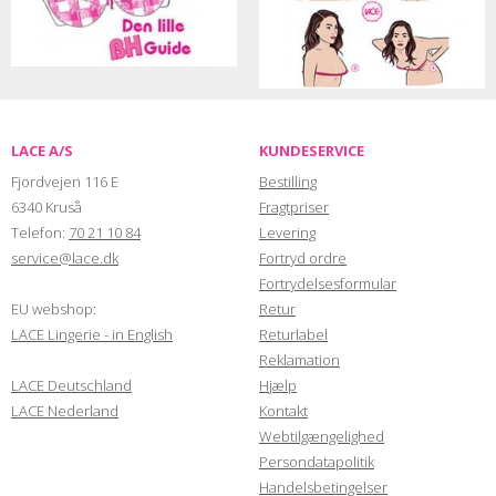
LACE A/S
KUNDESERVICE
Fjordvejen 116 E
Bestilling
6340 Kruså
Fragtpriser
Telefon:
70 21 10 84
Levering
service@lace.dk
Fortryd ordre
Fortrydelsesformular
EU webshop:
Retur
LACE Lingerie - in English
Returlabel
Reklamation
LACE Deutschland
Hjælp
LACE Nederland
Kontakt
Webtilgængelighed
Persondatapolitik
Handelsbetingelser