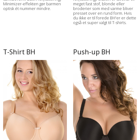
Minimizer-effekten gør barmen
meget fast stof, blonde eller
optisk ét nummer mindre.
broderier som med varme bliver
presset over en rund form. Hvis
du ikke er til forede BH'er er dette
også et super valgt til T-shirts.
T-Shirt BH
Push-up BH