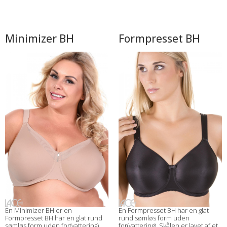
Minimizer BH
Formpresset BH
En Minimizer BH er en
En Formpresset BH har en glat
Formpresset BH har en glat rund
rund sømløs form uden
sømløs form uden for(vattering)
for(vattering). Skålen er lavet af et