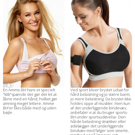
En Amme-BH hare et specielt
Ved sport bliver brystet udsat for
"klik"spænde der gør det let at
hård belastning og jo større barm,
åbne med en hånd, hvilket gør
jo mere belastning. Da brystet ikke
amning meget lettere. Amme
holdes oppe af muskler, men kun
BH'er fåes både med og uden
af det underliggende bindevæv,
bøjle.
anbefaler vi at du bruger sports-
BH under sportsudøvelse. Den
hårde belastning strækker eller
ødelægger det underliggende
bindvæv med følger som smerte,