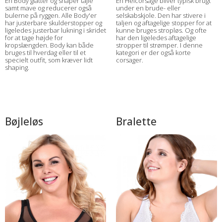
En Body glatter og shaper tajle
En Helcorsage bliver typisk brugt
samt mave og reducerer også
under en brude- eller
bulerne på ryggen. Alle Body'er
selskabskjole. Den har stivere i
har justerbare skulderstopper og
taljen og aftagelige stopper for at
ligeledes justerbar lukning i skridet
kunne bruges stropløs. Og ofte
for at tage højde for
har den ligeledes aftagelige
kropslængden. Body kan både
stropper til strømper. I denne
bruges til hverdag eller til et
kategori er der også korte
specielt outfit, som kræver lidt
corsager.
shaping.
Bøjleløs
Bralette