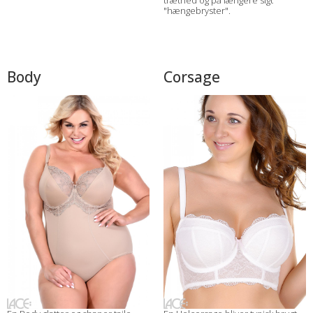
træthed og på længere sigt
"hængebryster".
Body
Corsage