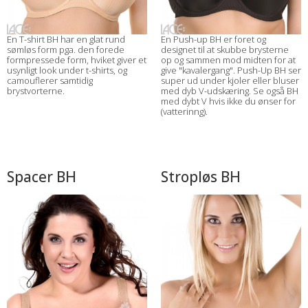
En T-shirt BH har en glat rund
En Push-up BH er foret og
sømløs form pga. den forede
designet til at skubbe brysterne
formpressede form, hviket giver et
op og sammen mod midten for at
usynligt look under t-shirts, og
give "kavalergang". Push-Up BH ser
camouflerer samtidig
super ud under kjoler eller bluser
brystvorterne.
med dyb V-udskæring. Se også BH
med dybt V hvis ikke du ønser for
(vatterinng).
Spacer BH
Stropløs BH