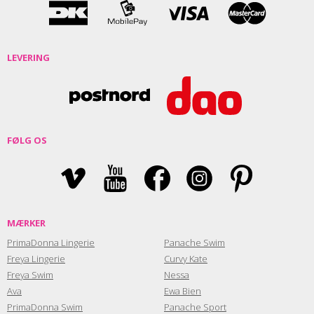
LEVERING
FØLG OS
MÆRKER
PrimaDonna Lingerie
Panache Swim
Freya Lingerie
Curvy Kate
Freya Swim
Nessa
Ava
Ewa Bien
PrimaDonna Swim
Panache Sport