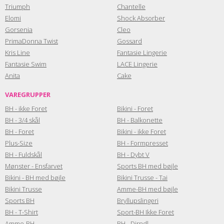
Triumph
Chantelle
Elomi
Shock Absorber
Gorsenia
Cleo
PrimaDonna Twist
Gossard
Kris Line
Fantasie Lingerie
Fantasie Swim
LACE Lingerie
Anita
Cake
VAREGRUPPER
BH - ikke Foret
Bikini - Foret
BH - 3/4 skål
BH - Balkonette
BH - Foret
Bikini - ikke Foret
Plus-Size
BH - Formpresset
BH - Fuldskål
BH - Dybt V
Mønster - Ensfarvet
Sports BH med bøjle
Bikini - BH med bøjle
Bikini Trusse - Tai
Bikini Trusse
Amme-BH med bøjle
Sports BH
Bryllupslingeri
BH - T-Shirt
Sport-BH Ikke Foret
Amme-BH
BH - Dirndl