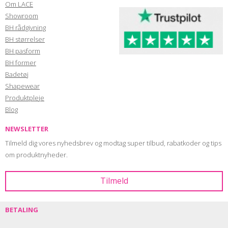
Om LACE
Showroom
BH rådgivning
BH størrelser
BH pasform
BH former
Badetøj
Shapewear
Produktpleje
Blog
NEWSLETTER
Tilmeld dig vores nyhedsbrev og modtag super tilbud, rabatkoder og tips
om produktnyheder.
BETALING