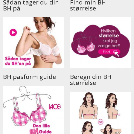
Sådan tager du din
Find min BH
BH på
størrelse
BH pasform guide
Beregn din BH
størrelse