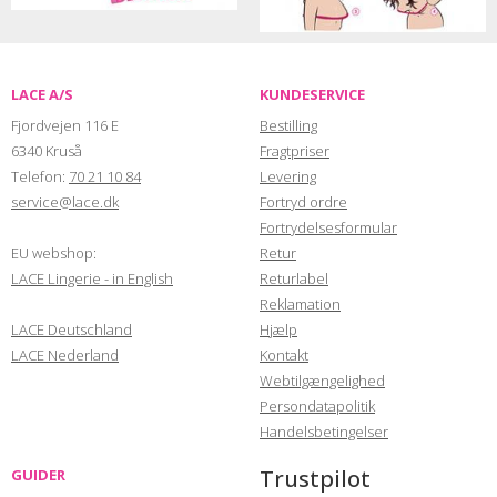
LACE A/S
KUNDESERVICE
Fjordvejen 116 E
Bestilling
6340 Kruså
Fragtpriser
Telefon:
70 21 10 84
Levering
service@lace.dk
Fortryd ordre
Fortrydelsesformular
EU webshop:
Retur
LACE Lingerie - in English
Returlabel
Reklamation
LACE Deutschland
Hjælp
LACE Nederland
Kontakt
Webtilgængelighed
Persondatapolitik
Handelsbetingelser
Trustpilot
GUIDER