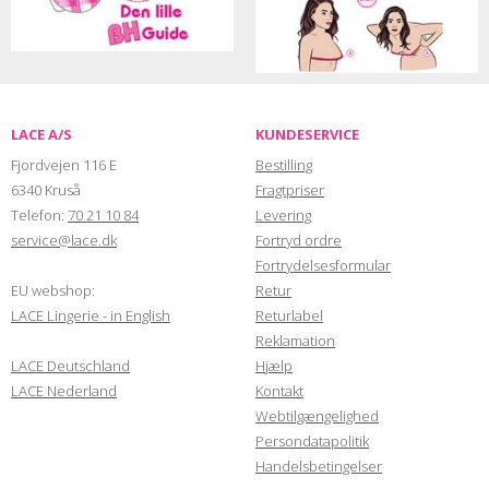
LACE A/S
KUNDESERVICE
Fjordvejen 116 E
Bestilling
6340 Kruså
Fragtpriser
Telefon:
70 21 10 84
Levering
service@lace.dk
Fortryd ordre
Fortrydelsesformular
EU webshop:
Retur
LACE Lingerie - in English
Returlabel
Reklamation
LACE Deutschland
Hjælp
LACE Nederland
Kontakt
Webtilgængelighed
Persondatapolitik
Handelsbetingelser