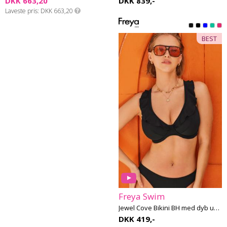
DKK 663,20
DKK 839,-
Laveste pris
DKK 663,20
BEST
Freya Swim
Jewel Cove Bikini BH med dyb udskæring F-K skål
DKK 419,-