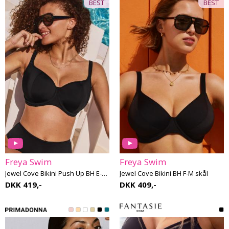
BEST
BEST
Freya Swim
Freya Swim
Jewel Cove Bikini Push Up BH E-K skål
Jewel Cove Bikini BH F-M skål
DKK 419,-
DKK 409,-