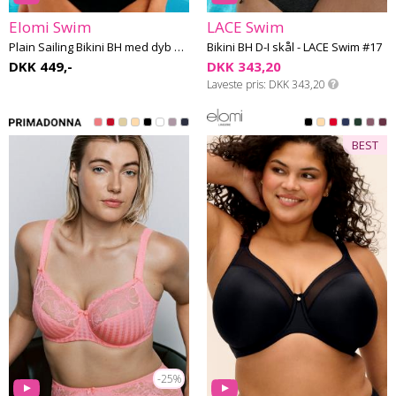
Elomi Swim
LACE Swim
Plain Sailing Bikini BH med dyb udskæring G-N skål
Bikini BH D-I skål - LACE Swim #17
DKK 449,-
DKK 343,20
Laveste pris
DKK 343,20
BEST
-25%