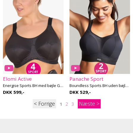
Elomi Active
Panache Sport
Energise Sports BH med bøjle G-O skål
Boundless Sports BH uden bøjle F-K skål
DKK 599,-
DKK 529,-
<
>
1
2
3