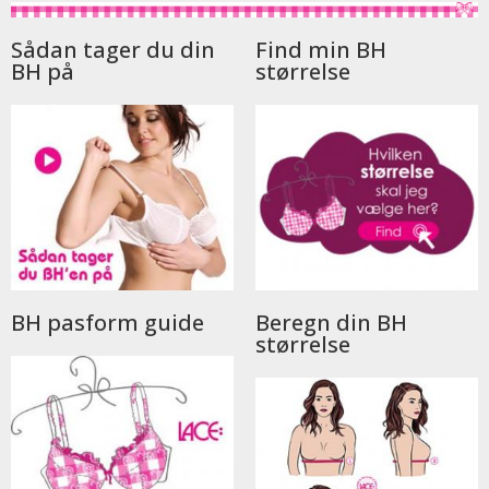
Sådan tager du din
Find min BH
BH på
størrelse
BH pasform guide
Beregn din BH
størrelse