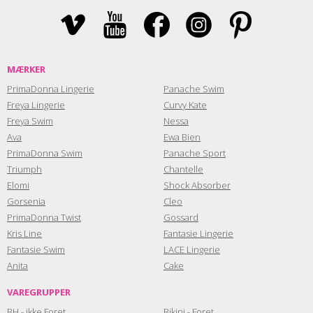
MÆRKER
PrimaDonna Lingerie
Panache Swim
Freya Lingerie
Curvy Kate
Freya Swim
Nessa
Ava
Ewa Bien
PrimaDonna Swim
Panache Sport
Triumph
Chantelle
Elomi
Shock Absorber
Gorsenia
Cleo
PrimaDonna Twist
Gossard
Kris Line
Fantasie Lingerie
Fantasie Swim
LACE Lingerie
Anita
Cake
VAREGRUPPER
BH - ikke Foret
Bikini - Foret