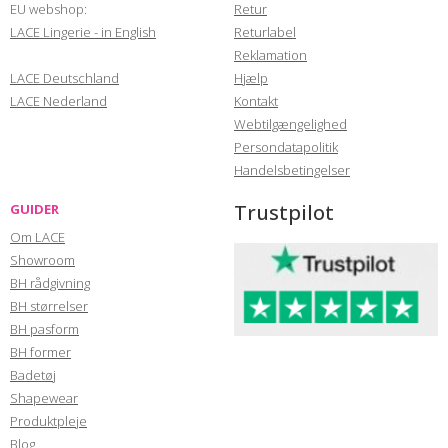
EU webshop:
Retur
LACE Lingerie - in English
Returlabel
Reklamation
LACE Deutschland
Hjælp
LACE Nederland
Kontakt
Webtilgængelighed
Persondatapolitik
Handelsbetingelser
Trustpilot
GUIDER
Om LACE
Showroom
BH rådgivning
BH størrelser
BH pasform
BH former
Badetøj
Shapewear
Produktpleje
Blog