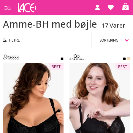
0
Forside
Amme-BH med bøjle
Amme-BH med bøjle
17 Varer
FILTRE
BEST
BEST