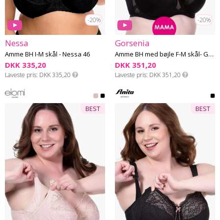
-20%
-20%
Nessa
Gorsenia
Amme BH I-M skål - Nessa 46
Amme BH med bøjle F-M skål- Gorsenia MK15
DKK 335,20
DKK 351,20
Laveste pris
DKK 335,20
Laveste pris
DKK 351,20
BEST
BEST