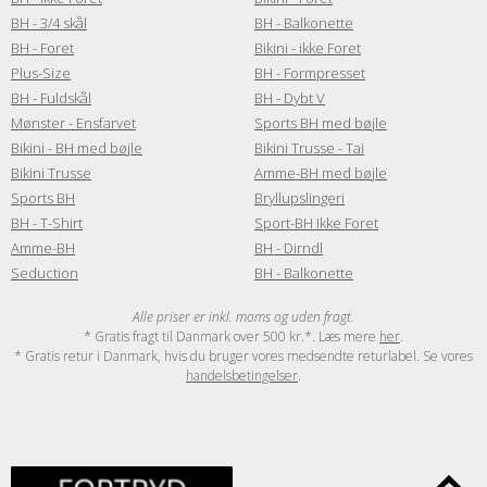
BH - 3/4 skål
BH - Balkonette
BH - Foret
Bikini - ikke Foret
Plus-Size
BH - Formpresset
BH - Fuldskål
BH - Dybt V
Mønster - Ensfarvet
Sports BH med bøjle
Bikini - BH med bøjle
Bikini Trusse - Tai
Bikini Trusse
Amme-BH med bøjle
Sports BH
Bryllupslingeri
BH - T-Shirt
Sport-BH Ikke Foret
Amme-BH
BH - Dirndl
Seduction
BH - Balkonette
Alle priser er inkl. moms og uden fragt.
* Gratis fragt til Danmark over 500 kr.*. Læs mere
her
.
* Gratis retur i Danmark, hvis du bruger vores medsendte returlabel. Se vores
handelsbetingelser
.