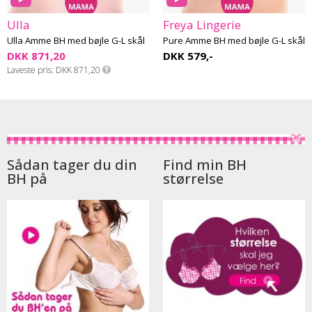
Ulla
Freya Lingerie
Ulla Amme BH med bøjle G-L skål
Pure Amme BH med bøjle G-L skål
DKK 871,20
DKK 579,-
Laveste pris
DKK 871,20
Sådan tager du din
Find min BH
BH på
størrelse