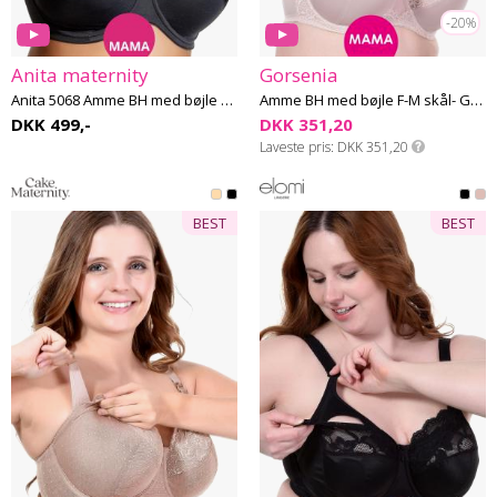
-20%
Anita maternity
Gorsenia
Anita 5068 Amme BH med bøjle H-I skål
Amme BH med bøjle F-M skål- Gorsenia MK15
DKK 499,-
DKK 351,20
Laveste pris
DKK 351,20
BEST
BEST