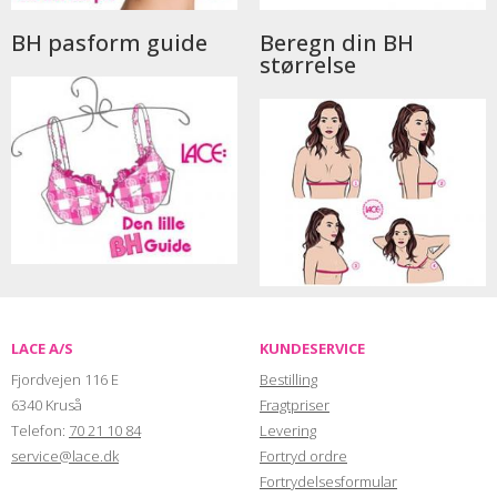
BH pasform guide
Beregn din BH
størrelse
LACE A/S
KUNDESERVICE
Fjordvejen 116 E
Bestilling
6340 Kruså
Fragtpriser
Telefon:
70 21 10 84
Levering
service@lace.dk
Fortryd ordre
Fortrydelsesformular