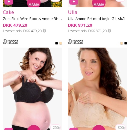
Cake
Ulla
Zest Flexi Wire Sports Amme BH med bøjle F-K skål
Ulla Amme BH med bøjle G-L skål
DKK 479,20
DKK 871,20
Laveste pris
DKK 479,20
Laveste pris
DKK 871,20
-25%
-30%