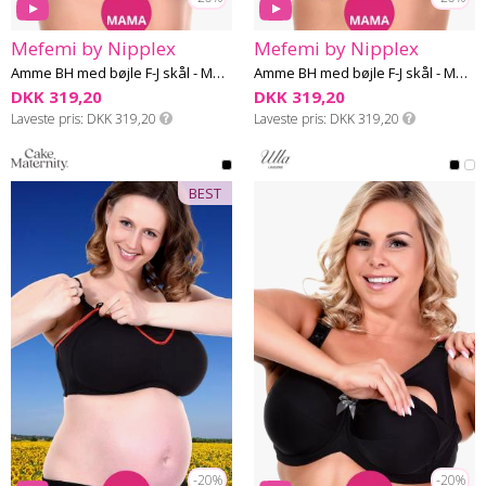
Mefemi by Nipplex
Mefemi by Nipplex
Amme BH med bøjle F-J skål - Mefemi Mama
Amme BH med bøjle F-J skål - Mefemi Mama
DKK 319,20
DKK 319,20
Laveste pris
DKK 319,20
Laveste pris
DKK 319,20
BEST
-20%
-20%