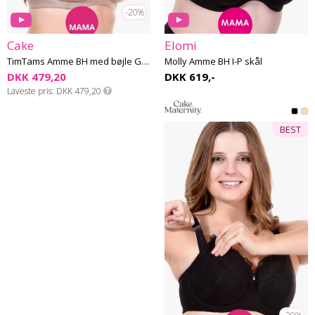
-20%
Cake
Elomi
TimTams Amme BH med bøjle G-L skål
Molly Amme BH I-P skål
DKK 479,20
DKK 619,-
Laveste pris
DKK 479,20
BEST