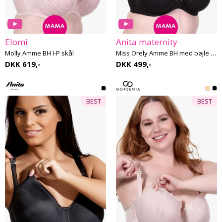
Elomi
Anita maternity
Molly Amme BH I-P skål
Miss Orely Amme BH med bøjle G-J skål
DKK 619,-
DKK 499,-
BEST
BEST