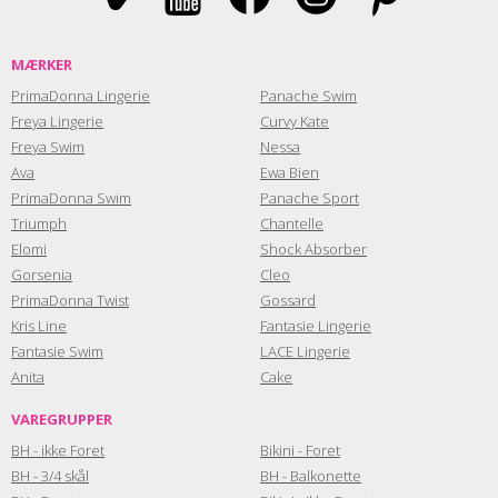
MÆRKER
PrimaDonna Lingerie
Panache Swim
Freya Lingerie
Curvy Kate
Freya Swim
Nessa
Ava
Ewa Bien
PrimaDonna Swim
Panache Sport
Triumph
Chantelle
Elomi
Shock Absorber
Gorsenia
Cleo
PrimaDonna Twist
Gossard
Kris Line
Fantasie Lingerie
Fantasie Swim
LACE Lingerie
Anita
Cake
VAREGRUPPER
BH - ikke Foret
Bikini - Foret
BH - 3/4 skål
BH - Balkonette