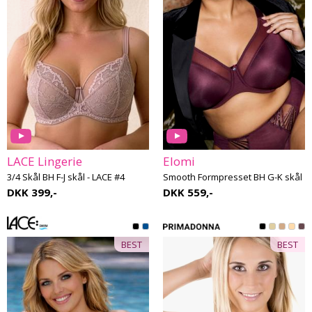
LACE Lingerie
Elomi
3/4 Skål BH F-J skål - LACE #4
Smooth Formpresset BH G-K skål
DKK 399,-
DKK 559,-
BEST
BEST