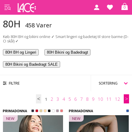
0
Forside
80H
80H
458 Varer
Køb 80H BH og bikini online ✓ Smart lingeri og badetøj til store barme (D-
O skål) ✓
80H BH og Lingeri
80H Bikini og Badedragt
80H Bikini og Badedragt SALE
FILTRE
<
>
1
2
3
4
5
6
7
8
9
10
11
12
NEW
NEW