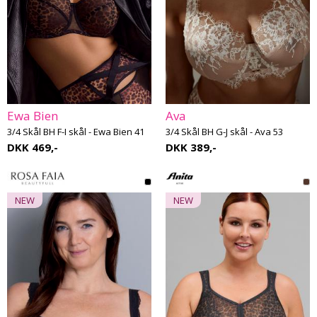
Ewa Bien
Ava
3/4 Skål BH F-I skål - Ewa Bien 41
3/4 Skål BH G-J skål - Ava 53
DKK 469,-
DKK 389,-
NEW
NEW