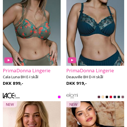
PrimaDonna Lingerie
PrimaDonna Lingerie
Cala Luna BH E-I skål
Deauville BH D-H skål
DKK 899,-
DKK 919,-
NEW
NEW