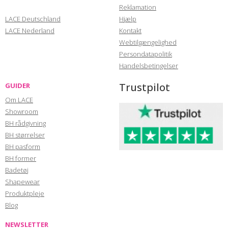
Reklamation
LACE Deutschland
Hjælp
LACE Nederland
Kontakt
Webtilgængelighed
Persondatapolitik
Handelsbetingelser
Trustpilot
GUIDER
Om LACE
Showroom
BH rådgivning
BH størrelser
BH pasform
BH former
Badetøj
Shapewear
Produktpleje
Blog
NEWSLETTER