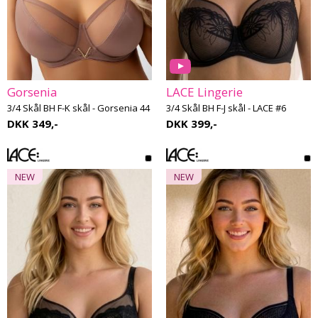
Gorsenia
LACE Lingerie
3/4 Skål BH F-K skål - Gorsenia 44
3/4 Skål BH F-J skål - LACE #6
DKK 349,-
DKK 399,-
NEW
NEW