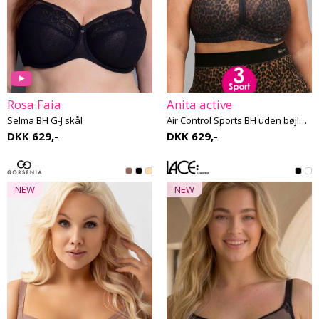
Rosa Faia
Anita active
Selma BH G-J skål
Air Control Sports BH uden bøjle E-H skål
DKK 629,-
DKK 629,-
NEW
NEW