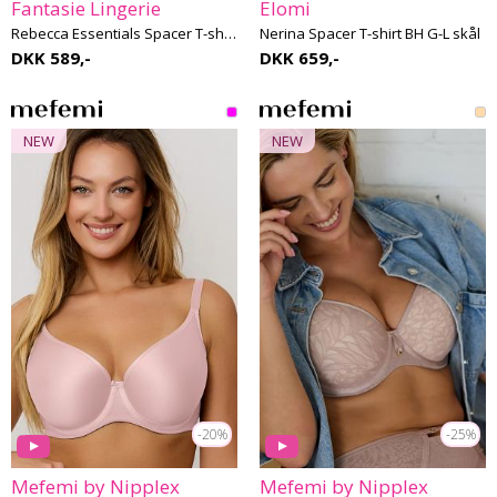
Fantasie Lingerie
Elomi
Rebecca Essentials Spacer T-shirt BH F-K skål
Nerina Spacer T-shirt BH G-L skål
DKK 589,-
DKK 659,-
NEW
NEW
-20%
-25%
Mefemi by Nipplex
Mefemi by Nipplex