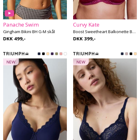
Panache Swim
Curvy Kate
Gingham Bikini BH G-M skål
Boost Sweetheart Balkonette BH G-K skål
DKK 499,-
DKK 399,-
NEW
NEW