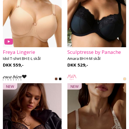
Freya Lingerie
Sculptresse by Panache
Idol T-shirt BH E-L skål
Amara BH H-M skål
DKK 559,-
DKK 529,-
NEW
NEW