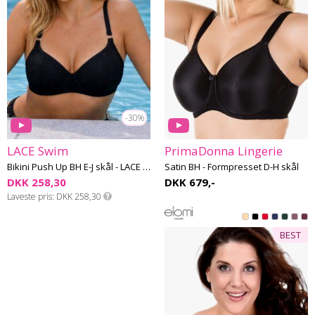
-30%
LACE Swim
PrimaDonna Lingerie
Bikini Push Up BH E-J skål - LACE Swim #4
Satin BH - Formpresset D-H skål
DKK 258,30
DKK 679,-
Laveste pris
DKK 258,30
BEST