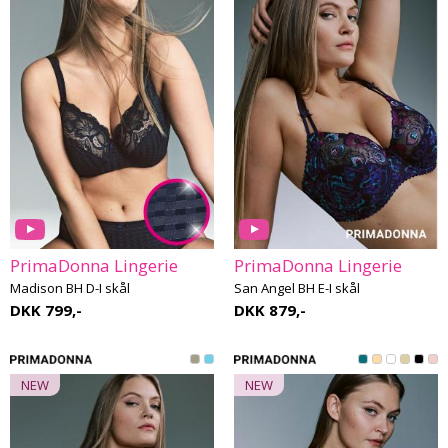
PrimaDonna Lingerie
PrimaDonna Lingerie
Madison BH D-I skål
San Angel BH E-I skål
DKK 799,-
DKK 879,-
NEW
NEW