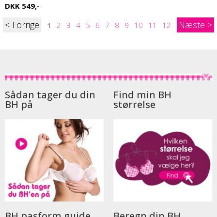
DKK 549,-
<
>
1
2
3
4
5
6
7
8
9
10
11
12
Sådan tager du din
Find min BH
BH på
størrelse
BH pasform guide
Beregn din BH