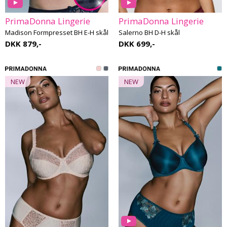
PrimaDonna Lingerie
PrimaDonna Lingerie
Madison Formpresset BH E-H skål
Salerno BH D-H skål
DKK 879,-
DKK 699,-
NEW
NEW