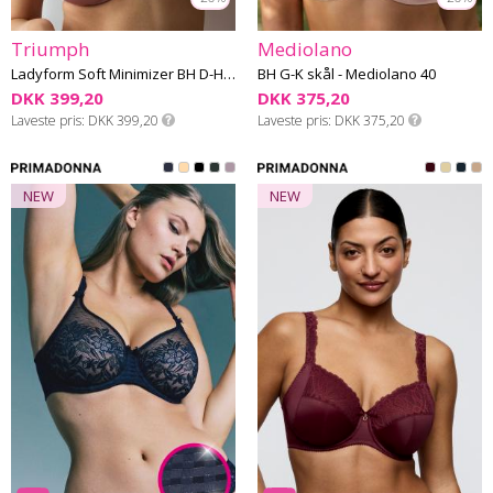
Triumph
Mediolano
Ladyform Soft Minimizer BH D-H skål
BH G-K skål - Mediolano 40
DKK 399,20
DKK 375,20
Laveste pris
DKK 399,20
Laveste pris
DKK 375,20
NEW
NEW