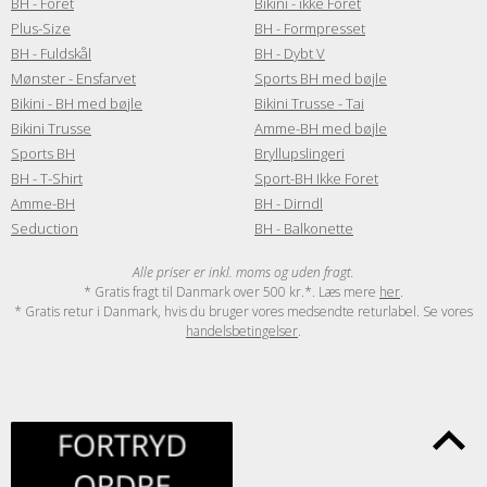
BH - Foret
Bikini - ikke Foret
Plus-Size
BH - Formpresset
BH - Fuldskål
BH - Dybt V
Mønster - Ensfarvet
Sports BH med bøjle
Bikini - BH med bøjle
Bikini Trusse - Tai
Bikini Trusse
Amme-BH med bøjle
Sports BH
Bryllupslingeri
BH - T-Shirt
Sport-BH Ikke Foret
Amme-BH
BH - Dirndl
Seduction
BH - Balkonette
Alle priser er inkl. moms og uden fragt.
* Gratis fragt til Danmark over 500 kr.*. Læs mere
her
.
* Gratis retur i Danmark, hvis du bruger vores medsendte returlabel. Se vores
handelsbetingelser
.