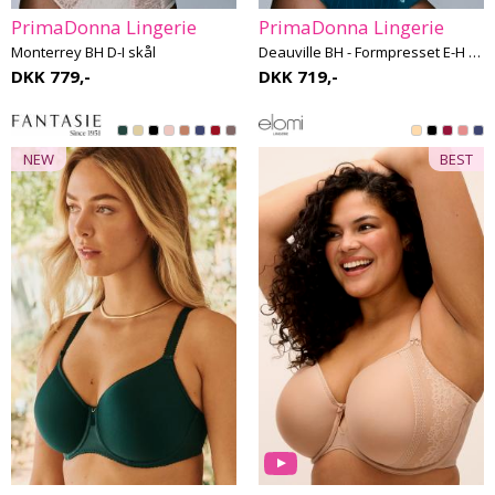
PrimaDonna Lingerie
PrimaDonna Lingerie
Monterrey BH D-I skål
Deauville BH - Formpresset E-H skål
DKK 779,-
DKK 719,-
NEW
BEST