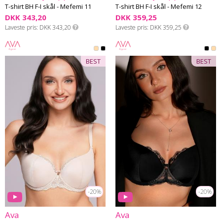
T-shirt BH F-I skål - Mefemi 11
T-shirt BH F-I skål - Mefemi 12
DKK 343,20
DKK 359,25
Laveste pris
DKK 343,20
Laveste pris
DKK 359,25
BEST
BEST
-20%
-20%
Ava
Ava