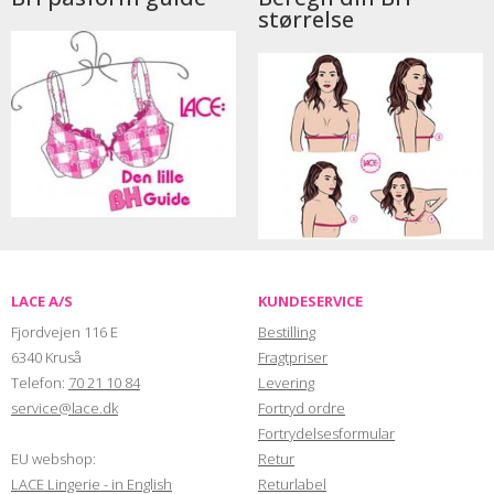
størrelse
LACE A/S
KUNDESERVICE
Fjordvejen 116 E
Bestilling
6340 Kruså
Fragtpriser
Telefon:
70 21 10 84
Levering
service@lace.dk
Fortryd ordre
Fortrydelsesformular
EU webshop:
Retur
LACE Lingerie - in English
Returlabel