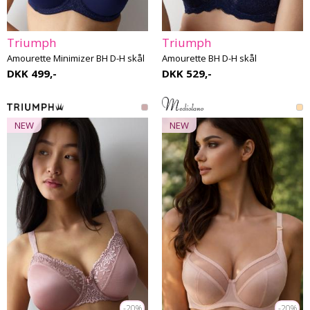
Triumph
Triumph
Amourette Minimizer BH D-H skål
Amourette BH D-H skål
DKK 499,-
DKK 529,-
NEW
NEW
-20%
-20%