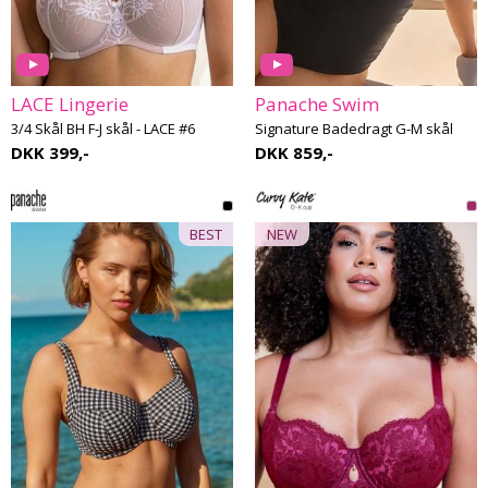
LACE Lingerie
Panache Swim
3/4 Skål BH F-J skål - LACE #6
Signature Badedragt G-M skål
DKK 399,-
DKK 859,-
BEST
NEW