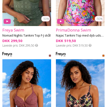
-50%
-50%
Freya Swim
PrimaDonna Swim
Nomad Nights Tankini Top F-J skål
Najac Tankini Top med dyb udskæring D-G skål
DKK 299,50
DKK 519,50
Laveste pris
DKK 299,50
Laveste pris
DKK 519,50