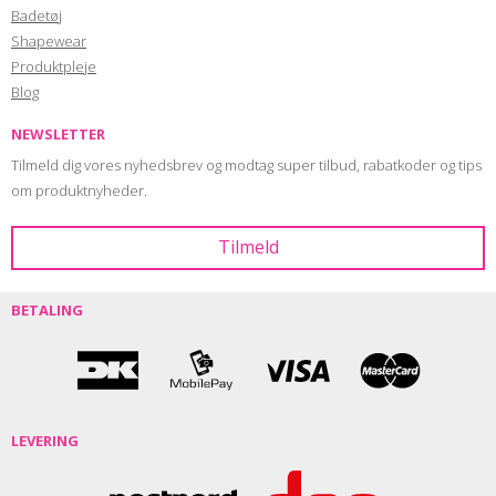
Badetøj
Shapewear
Produktpleje
Blog
NEWSLETTER
Tilmeld dig vores nyhedsbrev og modtag super tilbud, rabatkoder og tips
om produktnyheder.
BETALING
LEVERING