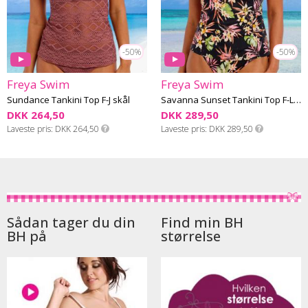
-50%
-50%
Freya Swim
Freya Swim
Sundance Tankini Top F-J skål
Savanna Sunset Tankini Top F-L skål
DKK 264,50
DKK 289,50
Laveste pris
DKK 264,50
Laveste pris
DKK 289,50
Sådan tager du din
Find min BH
BH på
størrelse