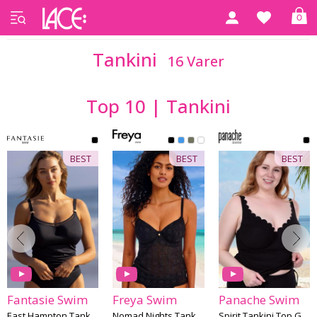
0
Forside
Badetøj til kvinder med former
Tankini
Tankini
16 Varer
Top 10 | Tankini
BEST
BEST
BEST
Fantasie Swim
Freya Swim
Panache Swim
East Hampton Tankini Top F-K skål
Nomad Nights Tankini Top F-J skål
Spirit Tankini Top G-M skål