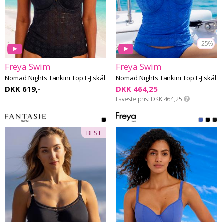
-25%
Freya Swim
Freya Swim
Nomad Nights Tankini Top F-J skål
Nomad Nights Tankini Top F-J skål
DKK 619,-
DKK 464,25
Laveste pris
DKK 464,25
BEST