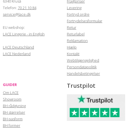
6340 Kruså
Fragtpriser
Telefon:
70 21 10 84
Levering
service@lace.dk
Fortryd ordre
Fortrydelsesformular
EU webshop:
Retur
LACE Lingerie - in English
Returlabel
Reklamation
LACE Deutschland
Hjælp
LACE Nederland
Kontakt
Webtilgængelighed
Persondatapolitik
Handelsbetingelser
Trustpilot
GUIDER
Om LACE
Showroom
BH rådgivning
BH størrelser
BH pasform
BH former