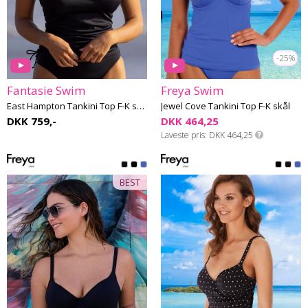
-25%
Fantasie Swim
Freya Swim
East Hampton Tankini Top F-K skål
Jewel Cove Tankini Top F-K skål
DKK 759,-
DKK 464,25
Laveste pris
DKK 464,25
BEST