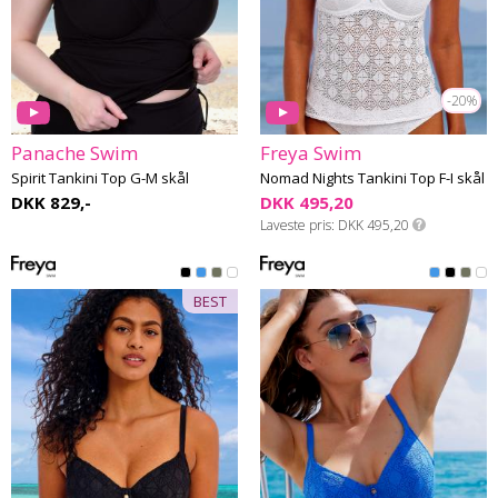
-20%
Panache Swim
Freya Swim
Spirit Tankini Top G-M skål
Nomad Nights Tankini Top F-I skål
DKK 829,-
DKK 495,20
Laveste pris
DKK 495,20
BEST