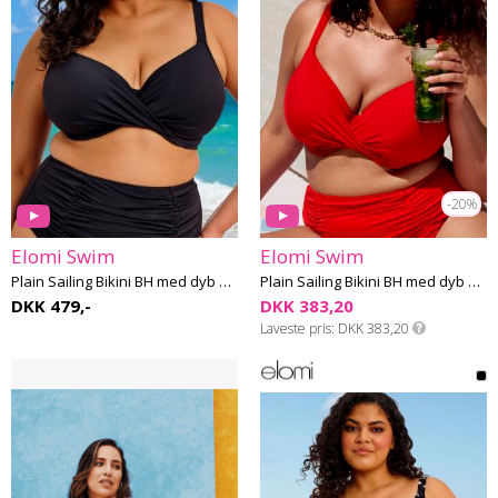
-20%
Elomi Swim
Elomi Swim
Plain Sailing Bikini BH med dyb udskæring og wrap-design I-N skål
Plain Sailing Bikini BH med dyb udskæring og wrap-design I-N skål
DKK 479,-
DKK 383,20
Laveste pris
DKK 383,20