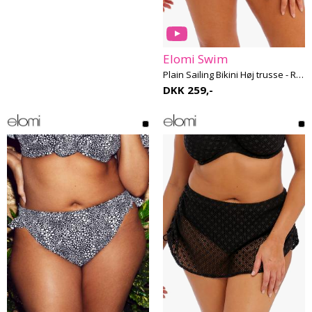
Elomi Swim
Plain Sailing Bikini Høj trusse - Regulerbar
DKK 259,-