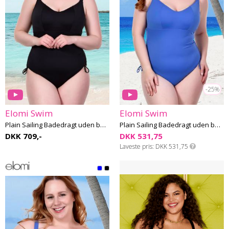
-25%
Elomi Swim
Elomi Swim
Plain Sailing Badedragt uden bøjle G-L skål
Plain Sailing Badedragt uden bøjle G-L skål
DKK 709,-
DKK 531,75
Laveste pris
DKK 531,75