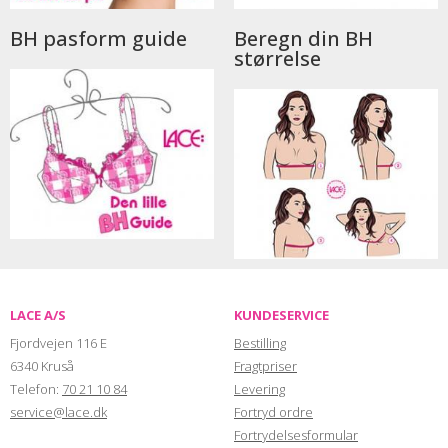
BH pasform guide
Beregn din BH
størrelse
LACE A/S
KUNDESERVICE
Fjordvejen 116 E
Bestilling
6340 Kruså
Fragtpriser
Telefon:
70 21 10 84
Levering
service@lace.dk
Fortryd ordre
Fortrydelsesformular