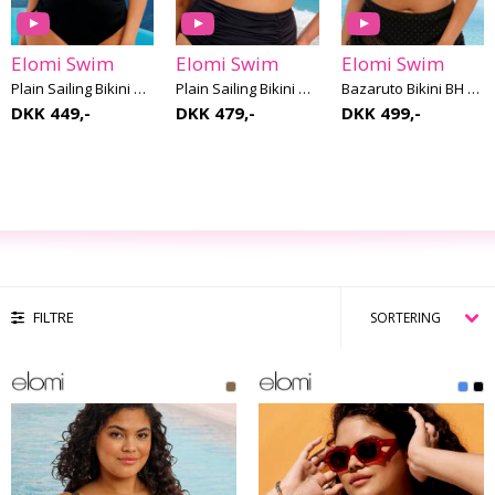
Elomi Swim
Elomi Swim
Elomi Swim
Plain Sailing Bikini BH med dyb udskæring G-N skål
Plain Sailing Bikini BH med dyb udskæring og wrap-design I-N skål
Bazaruto Bikini BH med dyb udskæring G-M skål
DKK 449,-
DKK 479,-
DKK 499,-
FILTRE