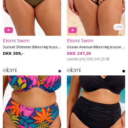
-20%
Elomi Swim
Elomi Swim
Sunset Shimmer Bikini Høj trusse - Regulerbar
Ocean Avenue Bikini Høj trusse - Regulerbar
DKK 309,-
DKK 247,20
Laveste pris
DKK 247,20