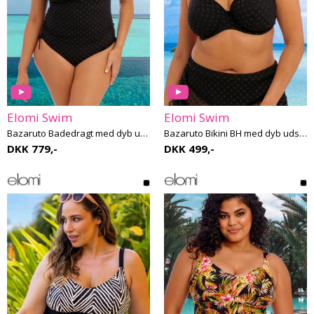
Elomi Swim
Elomi Swim
Bazaruto Badedragt med dyb udskæring G-L skål
Bazaruto Bikini BH med dyb udskæring G-M skål
DKK 779,-
DKK 499,-