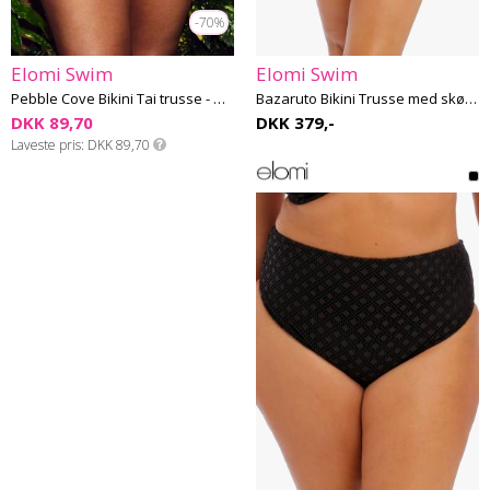
-70%
Elomi Swim
Elomi Swim
Pebble Cove Bikini Tai trusse - High leg
Bazaruto Bikini Trusse med skørte
DKK 89,70
DKK 379,-
Laveste pris
DKK 89,70