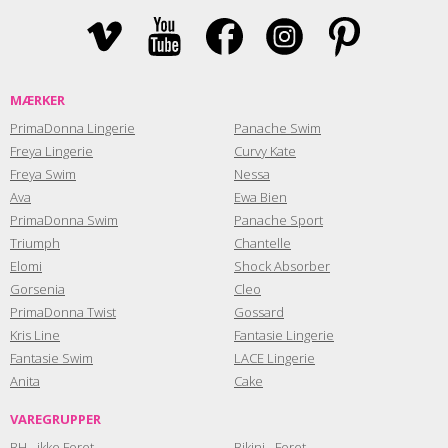
MÆRKER
PrimaDonna Lingerie
Panache Swim
Freya Lingerie
Curvy Kate
Freya Swim
Nessa
Ava
Ewa Bien
PrimaDonna Swim
Panache Sport
Triumph
Chantelle
Elomi
Shock Absorber
Gorsenia
Cleo
PrimaDonna Twist
Gossard
Kris Line
Fantasie Lingerie
Fantasie Swim
LACE Lingerie
Anita
Cake
VAREGRUPPER
BH - ikke Foret
Bikini - Foret