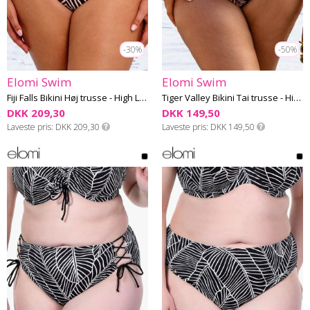
-30%
-50%
Elomi Swim
Elomi Swim
Fiji Falls Bikini Høj trusse - High Leg
Tiger Valley Bikini Tai trusse - High leg
DKK 209,30
DKK 149,50
Laveste pris
DKK 209,30
Laveste pris
DKK 149,50