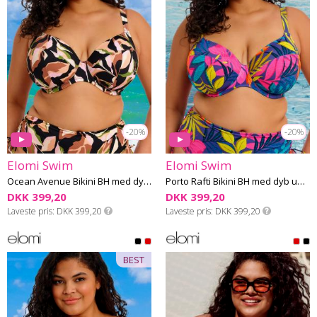
-20%
-20%
Elomi Swim
Elomi Swim
Ocean Avenue Bikini BH med dyb udskæring G-K skål
Porto Rafti Bikini BH med dyb udskæring I-N skål
DKK 399,20
DKK 399,20
Laveste pris
DKK 399,20
Laveste pris
DKK 399,20
BEST