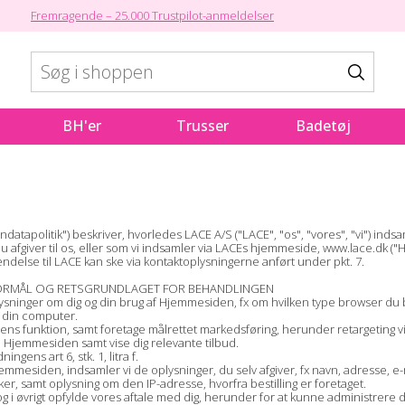
Fremragende – 25.000 Trustpilot-anmeldelser
BH'er
Trusser
Badetøj
atapolitik") beskriver, hvorledes LACE A/S ("LACE", "os", "vores", "vi") ind
 afgiver til os, eller som vi indsamler via LACEs hjemmeside, www.lace.dk (
ndelse til LACE kan ske via kontaktoplysningerne anført under pkt. 7.
E FORMÅL OG RETSGRUNDLAGET FOR BEHANDLINGEN
ysninger om dig og din brug af Hjemmesiden, fx om hvilken type browser du 
 din computer.
ns funktion, samt foretage målrettet markedsføring, herunder retargeting 
re Hjemmesiden samt vise dig relevante tilbud.
ens art 6, stk. 1, litra f.
mesiden, indsamler vi de oplysninger, du selv afgiver, fx navn, adresse, e-
r, samt oplysning om den IP-adresse, hvorfra bestilling er foretaget.
t og i øvrigt opfylde vores aftale med dig, herunder for at kunne administrere