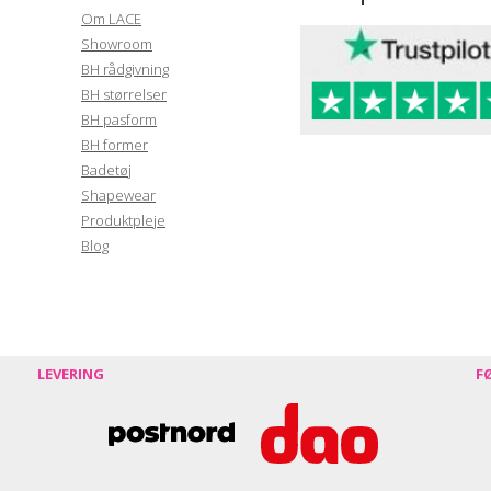
Om LACE
Showroom
BH rådgivning
BH størrelser
BH pasform
BH former
Badetøj
Shapewear
Produktpleje
Blog
LEVERING
F