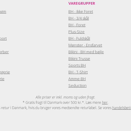
VAREGRUPPER
wim
BH - ikke Foret
BH - 3/4 skål
BH - Foret
Plus-Size
port
BH - Fuldskål
Mønster - Ensfarvet
orber
Bikini - BH med bøjle
Bikini Trusse
Sports BH
ngerie
BH - T-Shirt
rie
Amme-BH
Seduction
Alle priser er inkl. moms og uden fragt.
* Gratis fragt til Danmark over 500 kr.*. Læs mere
her
.
s retur i Danmark, hvis du bruger vores medsendte returlabel. Se vores
handelsbeti