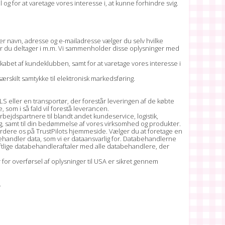
g for at varetage vores interesse i, at kunne forhindre svig.
er navn, adresse og e-mailadresse vælger du selv hvilke
er du deltager i m.m. Vi sammenholder disse oplysninger med
kabet af kundeklubben, samt for at varetage vores interesse i
særskilt samtykke til elektronisk markedsføring.
 eller en transportør, der forestår leveringen af de købte
 som i så fald vil forestå leverancen.
ejdspartnere til blandt andet kundeservice, logistik,
g, samt til din bedømmelse af vores virksomhed og produkter.
 vurdere os på TrustPilots hjemmeside. Vælger du at foretage en
ehandler data, som vi er dataansvarlig for. Databehandlerne
riftlige databehandleraftaler med alle databehandlere, der
for overførsel af oplysninger til USA er sikret gennem
.