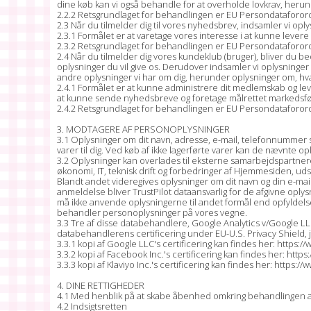
dine køb kan vi også behandle for at overholde lovkrav, herund
2.2.2 Retsgrundlaget for behandlingen er EU Persondataforordning
2.3 Når du tilmelder dig til vores nyhedsbrev, indsamler vi op
2.3.1 Formålet er at varetage vores interesse i at kunne levere
2.3.2 Retsgrundlaget for behandlingen er EU Persondataforordning
2.4 Når du tilmelder dig vores kundeklub (bruger), bliver du 
oplysninger du vil give os. Derudover indsamler vi oplysnin
andre oplysninger vi har om dig, herunder oplysninger om, hv
2.4.1 Formålet er at kunne administrere dit medlemskab og lev
at kunne sende nyhedsbreve og foretage målrettet markedsfø
2.4.2 Retsgrundlaget for behandlingen er EU Persondataforordning
3. MODTAGERE AF PERSONOPLYSNINGER
3.1 Oplysninger om dit navn, adresse, e-mail, telefonnummer s
varer til dig. Ved køb af ikke lagerførte varer kan de nævnte o
3.2 Oplysninger kan overlades til eksterne samarbejdspartner
økonomi, IT, teknisk drift og forbedringer af Hjemmesiden, u
Blandt andet videregives oplysninger om dit navn og din e-mail 
anmeldelse bliver TrustPilot dataansvarlig for de afgivne opl
må ikke anvende oplysningerne til andet formål end opfyldelse 
behandler personoplysninger på vores vegne.
3.3 Tre af disse databehandlere, Google Analytics v/Google LLC
databehandlerens certificering under EU-U.S. Privacy Shield, j
3.3.1 kopi af Google LLC's certificering kan findes her: https
3.3.2 kopi af Facebook Inc.'s certificering kan findes her: h
3.3.3 kopi af Klaviyo Inc.'s certificering kan findes her: http
4. DINE RETTIGHEDER
4.1 Med henblik på at skabe åbenhed omkring behandlingen af d
4.2 Indsigtsretten