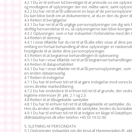
4.2.1 Du er til enhver tid berettiget til at anmode os om oplysn
og modtagere af oplysninger der evt. måtte være, samt oplys
4.2.2 Du har ret til at få udleveret en kopi af de personoplysn
Du kan blive bedt om at dokumentere, at du er den du giver di
4.3 Retten til berigtigelse
4.3.1 Du har ret til at få urigtige personoplysninger om dig selv
skriftlig henvendelse til os, så oplysningerne kan blive korriger
4.3.2 Oplysninger, som vi har indsamlet i forbindelse med din til
4.4 Retten til sletning
4.4.1 I visse tilfælde har du ret til at få alle eller visse af din
omfang en fortsat behandling af dine oplysninger er nødvendig, f
forpligtede til at slette dine personoplysninger.
4.5 Retten til at begrænse behandlingen til opbevaring
4.5.1 Du har i visse tilfælde ret til at få begrænset behandling
4.6 Retten til dataportabilitet
4.6.1 Du har i visse tilfælde ret til at få personoplysninger, so
en anden dataansvarlig.
4.7 Retten til indsigelse
4.7.1 Du har til enhver tid ret til at gøre indsigelse mod vor
vores direkte markedsføring.
4.7.2 Du har endvidere til enhver tid ret til af grunde, der ve
legitime interesser jfr. pkt. 2.1 og 2.3.
4.8 Retten til at tilbagekalde samtykke
4.8.1 Du har til enhver tid ret til at tilbagekalde et samtykke,
Hvis du ønsker at tilbagekalde dit samtykke, bedes du kontakte 
4.9.1 Du har til enhver tid ret til at indgive en klage til Dat
dt@datatilsynet.dk eller telefon +45 33 19 32 00.
5. SLETNING AF PERSONDATA
5.1 Oplysninger indsamlet om din brug af Hjemmesiden jfr. pkt. 