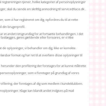
ål registreringen tjener, hvilke kategorier af personoplysninger
ger, skal du sende en skriftlig anmodning til service@lace.dk .
er, som vi har registreret om dig, opfordres du til at rette
l din brugerprofil.
ke har et andet retsgrundlag for at fortsætte behandlingen. I det
n fastlægges, gøres gældende eller forsvares, er vi ikke
at de oplysninger, vi behandler om dig, ikke er korrekte.
nlæsbar format og har ret til at overføre disse oplysninger til
g, herunder den profilering der foretages for at kunne målrette
e personoplysninger, som vi foretager på grundlag af vores
n profilering, der foretages af dig som medlem i kundeklubben.
sonoplysninger. Klage kan blandt andet indgives på mail