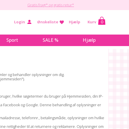
Gratis fragt* og gratis retur*
Login
Ønskeliste
Hjælp
Kurv
0
Sport
SALE %
Hjælp
samler og behandler oplysninger om dig.
"Hjemmesiden").
bruger, hvilke søgetermer du bruger på Hjemmesiden, din IP-
via Facebook og Google. Denne behandling af oplysninger er
mailadresse, telefonnr., betalingsmåde, oplysninger om hvilke
 dine rettigheder til at returnere og reklamere. Oplysninger om