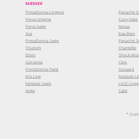
MÆRKER
PrimaDonna Lingerie
Panache S
Freya Lingerie
Curvy Kate
Freya Swim
Nessa
Ava
Ewa Bien
PrimaDonna Swim
Panache S
Triumph
Chantelle
Elomi
Shock Abs
Gorsenia
Cleo
PrimaDonna Twist
Gossard
Kris Line
Fantasie Li
Fantasie Swim
LACE Linge
Anita
Cake
* Grati