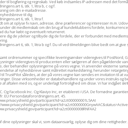
er til bogføring og regnskab. Ved køb indsamles IP-adressen med det formål o
ens art 6, stk. 1, litra b, c og f.
lysning om din e-mailadresse.
 nyhedsbreve til dig.
ens art 6, stk. 1, litra f.
bedt om at oplyse fx navn, adresse, dine præferencer og interesser m.m. Udov
ger under dit medlemskab om din brug af kundeklubbens fordele, konkurrenc
ad du har købt og eventuelt returneret.
ere dig de ydelser og tilbyde dig de fordele, der er forbundet med medlems
ring.
ens art 6, stk. 1, litra b og f. Du vil ved tilmeldingen blive bedt om at give 
amt ordrenummer og specifikke leveringsønsker videregives til PostNord, GLS
plysninger videregives til producenten eller sælgeren af den pågældende vare,
e, der behandler oplysningerne på vores vegne. Vi anvender eksterne samarb
dsendelse af nyhedsbreve samt målrettet markedsføring, herunder retargetin
til TrustPilot således, at der på vores vegne kan sendes en invitation til at
ysninger. Disse virksomheder er databehandlere og under vores instruks og b
af aftalen med os, og er underlagt fortrolighed om disse. Vi har indgået sk
. Og Facebook Inc. Og Klaviyo Inc, er etableret i USA. De fornødne garantier 
fr. EU Persondataforordningens art. 45.
://www.privacyshield.gov/participant?id=a2zt000000001L5AAI
ttps://www.privacyshield.gov/participant?id=a2zt0000000GnywAAC&status=Active
s://www.privacyshield.gov/participant?id=a2zt00000008RNFAA2
ine oplysninger skal vi, som dataansvarlig, oplyse dig om dine rettigheder.