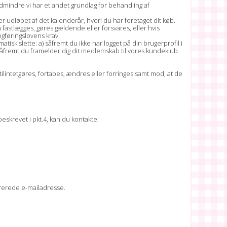
edmindre vi har et andet grundlag for behandling af
r udløbet af det kalenderår, hvori du har foretaget dit køb.
 fastlægges, gøres gældende eller forsvares, eller hvis
ogføringslovens krav.
atisk slette: a) såfremt du ikke har logget på din brugerprofil i
 såfremt du framelder dig dit medlemskab til vores kundeklub.
ilintetgøres, fortabes, ændres eller forringes samt mod, at de
eskrevet i pkt.4, kan du kontakte:
strerede e-mailadresse.