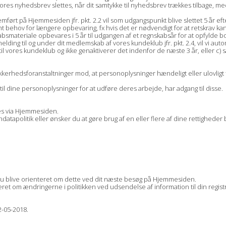
 vores nyhedsbrev slettes, når dit samtykke til nyhedsbrev trækkes tilbage, m
ørt på Hjemmesiden jfr. pkt. 2.2 vil som udgangspunkt blive slettet 5 år efte
mt behov for længere opbevaring, fx hvis det er nødvendigt for at retskrav kan
absmateriale opbevares i 5 år til udgangen af et regnskabsår for at opfylde b
ding til og under dit medlemskab af vores kundeklub jfr. pkt. 2.4, vil vi autom
il vores kundeklub og ikke genaktiverer det indenfor de næste 3 år, eller c)
kerhedsforanstaltninger mod, at personoplysninger hændeligt eller ulovligt t
til dine personoplysninger for at udføre deres arbejde, har adgang til disse.
les via Hjemmesiden.
tapolitik eller ønsker du at gøre brug af en eller flere af dine rettigheder b
l du blive orienteret om dette ved dit næste besøg på Hjemmesiden.
nteret om ændringerne i politikken ved udsendelse af information til din regi
2-05-2018.