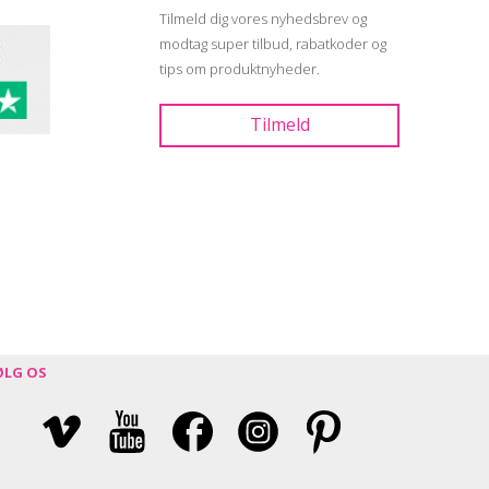
Tilmeld dig vores nyhedsbrev og
modtag super tilbud, rabatkoder og
tips om produktnyheder.
ØLG OS