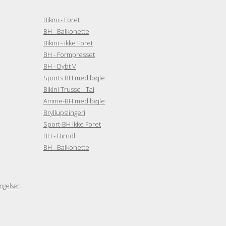
Bikini - Foret
BH - Balkonette
Bikini - ikke Foret
BH - Formpresset
BH - Dybt V
Sports BH med bøjle
Bikini Trusse - Tai
Amme-BH med bøjle
Bryllupslingeri
Sport-BH Ikke Foret
BH - Dirndl
BH - Balkonette
ngelser
.