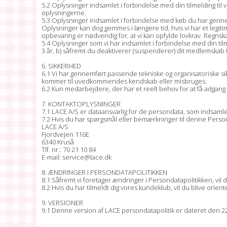
5.2 Oplysninger indsamlet i forbindelse med din tilmelding til
oplysningerne.
5.3 Oplysninger indsamlet i forbindelse med køb du har gennemf
Oplysninger kan dog gemmes i længere tid, hvis vi har et legiti
opbevaring er nødvendig for, at vi kan opfylde lovkrav. Regnsk
5.4 Oplysninger som vi har indsamlet i forbindelse med din tilmel
3 år, b) såfremt du deaktiverer (suspenderer) dit medlemskab t
6. SIKKERHED
6.1 Vi har gennemført passende tekniske og organisatoriske sik
kommer til uvedkommendes kendskab eller misbruges.
6.2 Kun medarbejdere, der har et reelt behov for at få adgang 
7. KONTAKTOPLYSNINGER
7.1 LACE A/S er dataansvarlig for de persondata, som indsam
7.2 Hvis du har spørgsmål eller bemærkninger til denne Personda
LACE A/S
Fjordvejen 116E
6340 Kruså
Tlf. nr.: 70 21 10 84
E-mail: service@lace.dk
8. ÆNDRINGER I PERSONDATAPOLITIKKEN
8.1 Såfremt vi foretager ændringer i Persondatapolitikken, vi
8.2 Hvis du har tilmeldt dig vores kundeklub, vil du blive orie
9. VERSIONER
9.1 Denne version af LACE persondatapolitik er dateret den 2