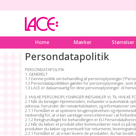
Home
Mærker
Størrelser
Persondatapolitik
PERSONDATAPOLITIK
1. GENERELT
1.1 Denne politik om behandling af personoplysninger ("Persond
1.2 Persondatapolitikken gælder for personoplysninger, som du
1.3 LACE er dataansvarlig for dine personoplysninger. Al henve
2. HVILKE PERSONOPLYSNINGER INDSAMLER VI, TIL HVILK
2.1 Når du besøger Hjemmesiden, indsamler vi automatisk opl
adresse, herunder din netværkslokation, og informationer om
2.1.1 Formålet er at optimere brugeroplevelsen og Hjemmeside
nødvendig for, at vi kan varetage vores interesser i at forbed
2.1.2 Retsgrundlaget for behandlingen er EU Persondataforordning
2.2 Når du køber et produkt eller kommunikerer med os på Hjem
produkter du køber og eventuelt har returneret, leveringsønske
2.2.1 Formålet er, at vi kan levere de produkter, du har bestil