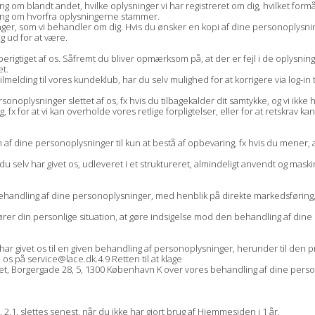
ing om blandt andet, hvilke oplysninger vi har registreret om dig, hvilket form
ning om hvorfra oplysningerne stammer.
inger, som vi behandler om dig. Hvis du ønsker en kopi af dine personoplysnin
g ud for at være.
 berigtiget af os. Såfremt du bliver opmærksom på, at der er fejl i de oplysning
et.
melding til vores kundeklub, har du selv mulighed for at korrigere via log-in ti
e personoplysninger slettet af os, fx hvis du tilbagekalder dit samtykke, og vi ik
x for at vi kan overholde vores retlige forpligtelser, eller for at retskrav ka
en af dine personoplysninger til kun at bestå af opbevaring, fx hvis du mener, 
m du selv har givet os, udleveret i et struktureret, almindeligt anvendt og maski
es behandling af dine personoplysninger, med henblik på direkte markedsførin
drører din personlige situation, at gøre indsigelse mod den behandling af din
 du har givet os til en given behandling af personoplysninger, herunder til de
os på service@lace.dk.4.9 Retten til at klage
atilsynet, Borgergade 28, 5, 1300 København K over vores behandling af dine per
2.1. slettes senest, når du ikke har gjort brug af Hjemmesiden i 1 år.