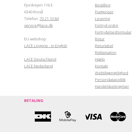
Fjordvejen 116 E
Bestilling
6340 Kruså
Fragtpriser
Telefon:
70 21 10 84
Levering
service@lace.dk
Fortryd ordre
Fortrydelsesformular
EU webshop:
Retur
LACE Lingerie - in English
Returlabel
Reklamation
LACE Deutschland
Hjælp
LACE Nederland
Kontakt
Webtilgængelighed
Persondatapolitik
Handelsbetingelser
BETALING