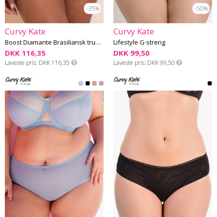
-35%
-50%
Curvy Kate
Curvy Kate
Boost Diamante Brasiliansk trusse
Lifestyle G-streng
DKK 116,35
DKK 99,50
Laveste pris
DKK 116,35
Laveste pris
DKK 99,50