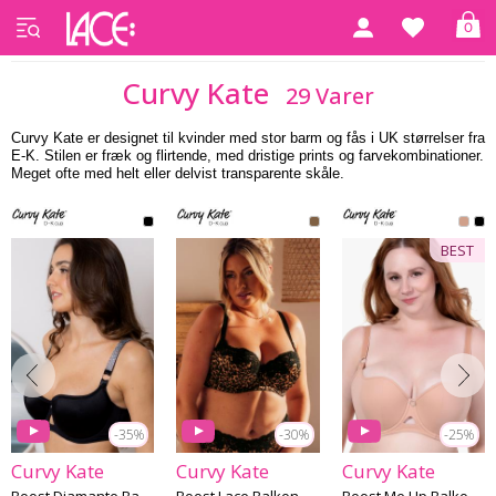
0
Forside
Curvy Kate
Curvy Kate
29 Varer
Curvy Kate er designet til kvinder med stor barm og fås i UK størrelser fra
E-K. Stilen er fræk og flirtende, med dristige prints og farvekombinationer.
Meget ofte med helt eller delvist transparente skåle.
BEST
-35%
-30%
-25%
Curvy Kate
Curvy Kate
Curvy Kate
Boost Diamante Balkonette BH G-L skål
Boost Lace Balkonette BH G-L skål
Boost Me Up Balkonette BH G-M skål