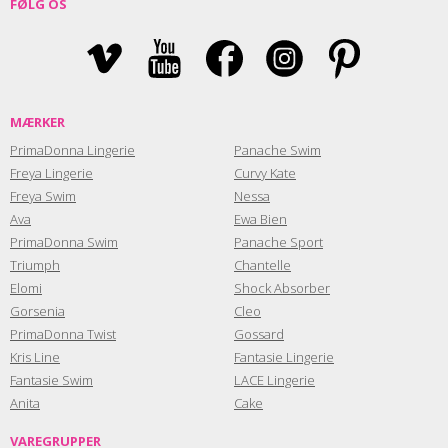
FØLG OS
MÆRKER
PrimaDonna Lingerie
Panache Swim
Freya Lingerie
Curvy Kate
Freya Swim
Nessa
Ava
Ewa Bien
PrimaDonna Swim
Panache Sport
Triumph
Chantelle
Elomi
Shock Absorber
Gorsenia
Cleo
PrimaDonna Twist
Gossard
Kris Line
Fantasie Lingerie
Fantasie Swim
LACE Lingerie
Anita
Cake
VAREGRUPPER