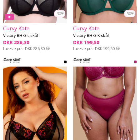
-30%
-50%
Curvy Kate
Curvy Kate
Victory BH G-L skål
Victory BH G-K skål
DKK 286,30
DKK 199,50
Laveste pris
DKK 286,30
Laveste pris
DKK 199,50