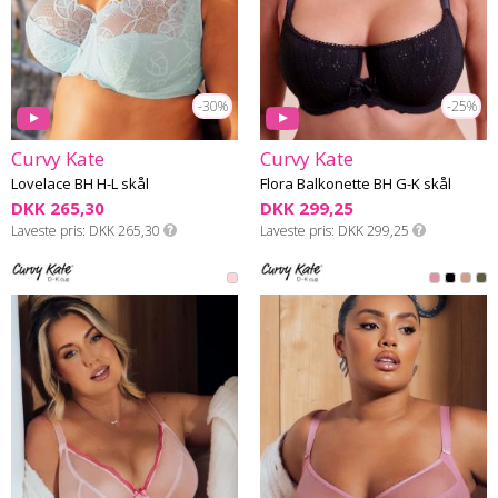
-30%
-25%
Curvy Kate
Curvy Kate
Lovelace BH H-L skål
Flora Balkonette BH G-K skål
DKK 265,30
DKK 299,25
Laveste pris
DKK 265,30
Laveste pris
DKK 299,25