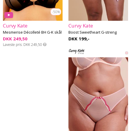
-50%
Curvy Kate
Curvy Kate
Mesmerise Décolleté BH G-K skål
Boost Sweetheart G-streng
DKK 249,50
DKK 199,-
Laveste pris
DKK 249,50