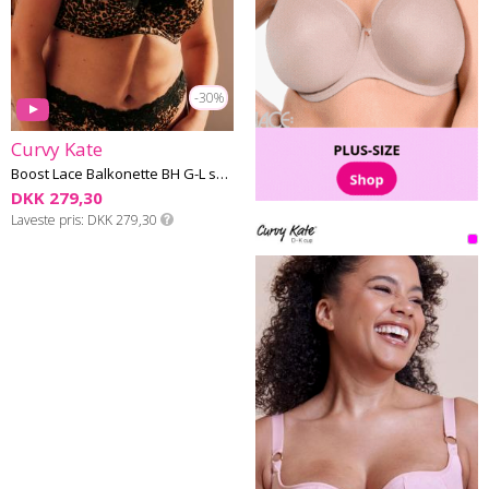
-30%
Curvy Kate
Boost Lace Balkonette BH G-L skål
DKK 279,30
Laveste pris
DKK 279,30