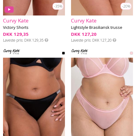
-35%
-20%
Curvy Kate
Curvy Kate
Victory Shorts
Lightstyle Brasiliansk trusse
DKK 129,35
DKK 127,20
Laveste pris
DKK 129,35
Laveste pris
DKK 127,20