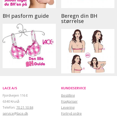
BH pasform guide
Beregn din BH
størrelse
LACE A/S
KUNDESERVICE
Fjordvejen 116 E
Bestilling
6340 Kruså
Fragtpriser
Telefon:
70 21 10 84
Levering
service@lace.dk
Fortryd ordre