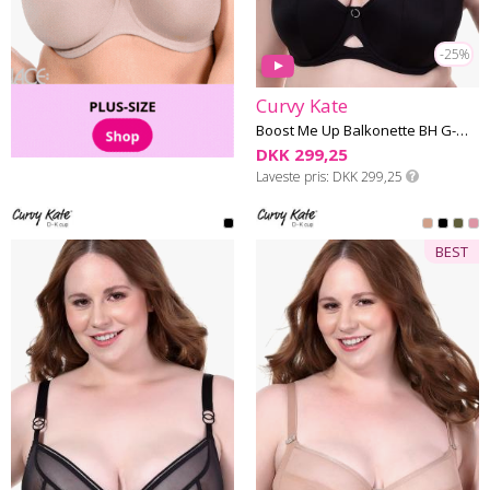
-25%
Curvy Kate
Boost Me Up Balkonette BH G-M skål
DKK 299,25
Laveste pris
DKK 299,25
BEST