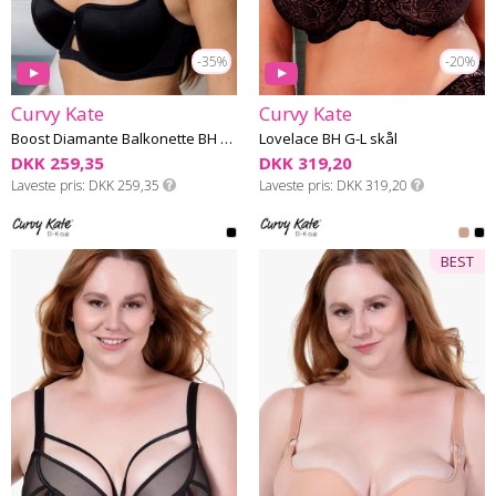
-35%
-20%
Curvy Kate
Curvy Kate
Boost Diamante Balkonette BH G-L skål
Lovelace BH G-L skål
DKK 259,35
DKK 319,20
Laveste pris
DKK 259,35
Laveste pris
DKK 319,20
BEST