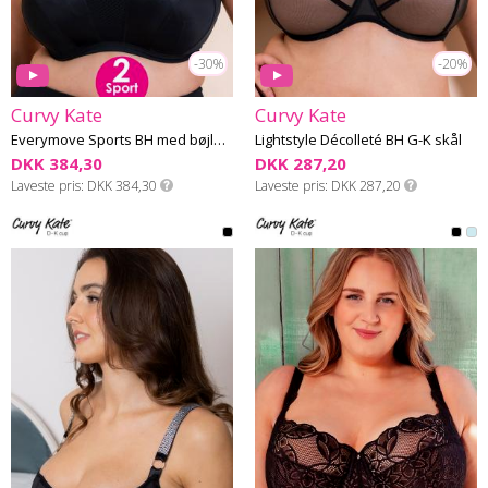
-30%
-20%
Curvy Kate
Curvy Kate
Everymove Sports BH med bøjle G-K skål
Lightstyle Décolleté BH G-K skål
DKK 384,30
DKK 287,20
Laveste pris
DKK 384,30
Laveste pris
DKK 287,20