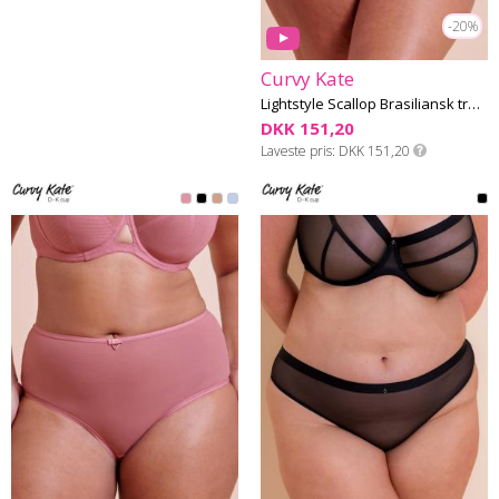
-20%
Curvy Kate
Lightstyle Scallop Brasiliansk trusse
DKK 151,20
Laveste pris
DKK 151,20