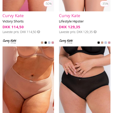
-50%
-35%
Curvy Kate
Curvy Kate
Victory Shorts
Lifestyle Hipster
DKK 114,50
DKK 129,35
Laveste pris
DKK 114,50
Laveste pris
DKK 129,35