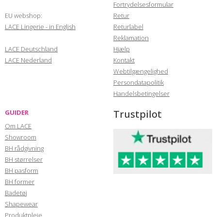
Fortrydelsesformular
EU webshop:
Retur
LACE Lingerie - in English
Returlabel
Reklamation
LACE Deutschland
Hjælp
LACE Nederland
Kontakt
Webtilgængelighed
Persondatapolitik
Handelsbetingelser
Trustpilot
GUIDER
Om LACE
Showroom
BH rådgivning
BH størrelser
BH pasform
BH former
Badetøj
Shapewear
Produktpleje