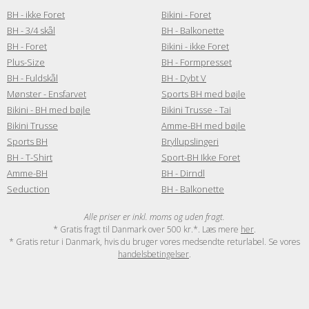
BH - ikke Foret
Bikini - Foret
BH - 3/4 skål
BH - Balkonette
BH - Foret
Bikini - ikke Foret
Plus-Size
BH - Formpresset
BH - Fuldskål
BH - Dybt V
Mønster - Ensfarvet
Sports BH med bøjle
Bikini - BH med bøjle
Bikini Trusse - Tai
Bikini Trusse
Amme-BH med bøjle
Sports BH
Bryllupslingeri
BH - T-Shirt
Sport-BH Ikke Foret
Amme-BH
BH - Dirndl
Seduction
BH - Balkonette
Alle priser er inkl. moms og uden fragt.
* Gratis fragt til Danmark over 500 kr.*. Læs mere
her
.
* Gratis retur i Danmark, hvis du bruger vores medsendte returlabel. Se vores
handelsbetingelser
.