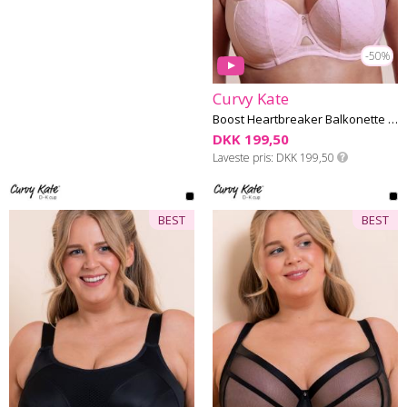
-50%
Curvy Kate
Boost Heartbreaker Balkonette BH G-L skål
DKK 199,50
Laveste pris
DKK 199,50
BEST
BEST