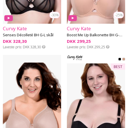
-30%
-25%
Curvy Kate
Curvy Kate
Senses Décolleté BH G-L skål
Boost Me Up Balkonette BH G-M skål
DKK 328,30
DKK 299,25
Laveste pris
DKK 328,30
Laveste pris
DKK 299,25
BEST