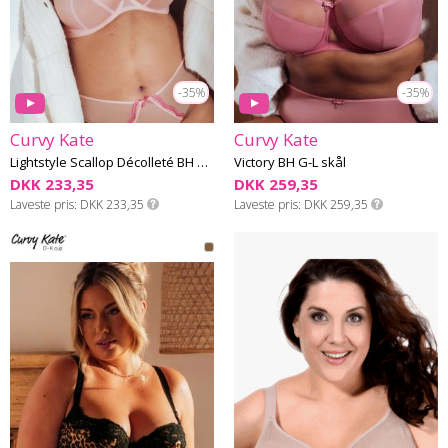
-35%
-35%
Curvy Kate
Curvy Kate
Lightstyle Scallop Décolleté BH G-K skål
Victory BH G-L skål
DKK 233,35
DKK 259,35
Laveste pris
DKK 233,35
Laveste pris
DKK 259,35