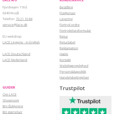
LACE A/S
KUNDESERVICE
Fjordvejen 116 E
Bestilling
6340 Kruså
Fragtpriser
Telefon:
70 21 10 84
Levering
service@lace.dk
Fortryd ordre
Fortrydelsesformular
EU webshop:
Retur
LACE Lingerie - in English
Returlabel
Reklamation
LACE Deutschland
Hjælp
LACE Nederland
Kontakt
Webtilgængelighed
Persondatapolitik
Handelsbetingelser
Trustpilot
GUIDER
Om LACE
Showroom
BH rådgivning
BH størrelser