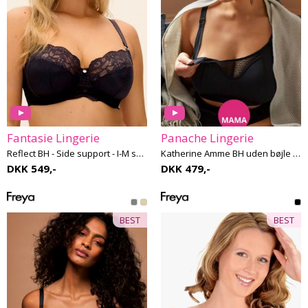
Fantasie Lingerie
Panache Lingerie
Reflect BH - Side support - I-M skål
Katherine Amme BH uden bøjle G-M skål
DKK 549,-
DKK 479,-
BEST
BEST