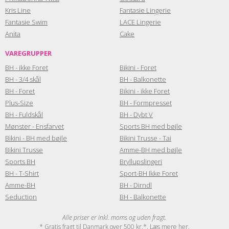
Kris Line
Fantasie Lingerie
Fantasie Swim
LACE Lingerie
Anita
Cake
VAREGRUPPER
BH - ikke Foret
Bikini - Foret
BH - 3/4 skål
BH - Balkonette
BH - Foret
Bikini - ikke Foret
Plus-Size
BH - Formpresset
BH - Fuldskål
BH - Dybt V
Mønster - Ensfarvet
Sports BH med bøjle
Bikini - BH med bøjle
Bikini Trusse - Tai
Bikini Trusse
Amme-BH med bøjle
Sports BH
Bryllupslingeri
BH - T-Shirt
Sport-BH Ikke Foret
Amme-BH
BH - Dirndl
Seduction
BH - Balkonette
Alle priser er inkl. moms og uden fragt.
* Gratis fragt til Danmark over 500 kr.*. Læs mere
her
.