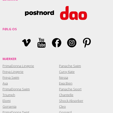
FØLG OS
MÆRKER
PrimaDonna Lingerie
Panache Swim
Freya Lingerie
Curvy Kate
Freya Swim
Nessa
Ava
Ewa Bien
PrimaDonna Swim
Panache Sport
Triumph
Chantelle
Elomi
Shock Absorber
Gorsenia
Cleo
PrimaDonna Twist
Gossard