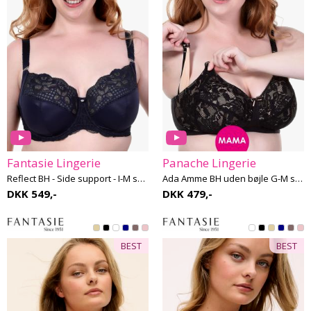
Fantasie Lingerie
Panache Lingerie
Reflect BH - Side support - I-M skål
Ada Amme BH uden bøjle G-M skål
DKK 549,-
DKK 479,-
BEST
BEST