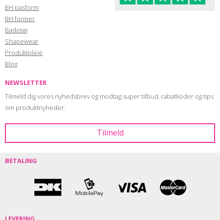
BH pasform
BH former
Badetøj
Shapewear
Produktpleje
Blog
NEWSLETTER
Tilmeld dig vores nyhedsbrev og modtag super tilbud, rabatkoder og tips
om produktnyheder.
BETALING
LEVERING