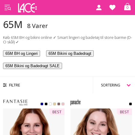
0
Forside
65M
65M
8 Varer
Køb 65M BH og bikini online ✓ Smart lingeri og badetøj til store barme (D-
O skål) ✓
65M BH og Lingeri
65M Bikini og Badedragt
65M Bikini og Badedragt SALE
FILTRE
BEST
BEST