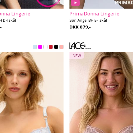
nna Lingerie
PrimaDonna Lingerie
 D-I skål
San Angel BH E-I skål
-
DKK 879,-
NEW