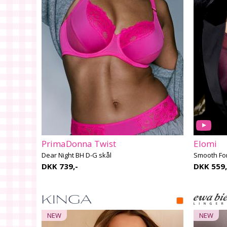
PrimaDonna Twist
Elomi
Dear Night BH D-G skål
Smooth Fo
DKK 739,-
DKK 559,
NEW
NEW