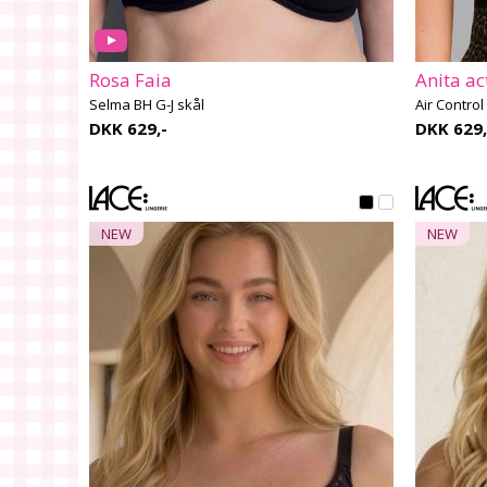
Rosa Faia
Anita ac
Selma BH G-J skål
Air Control
DKK 629,-
DKK 629,
NEW
NEW