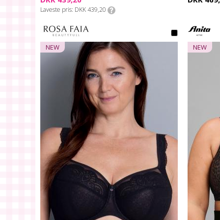
Laveste pris
DKK 439,20
NEW
NEW