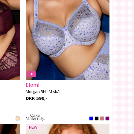
Elomi
Morgan BH I-M skål
DKK 599,-
NEW