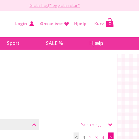
Gratis fragt* og gratis retur*
Login
Ønskeliste
Hjælp
Kurv
0
Sport
SALE %
Hjælp
<
>
1
2
3
4