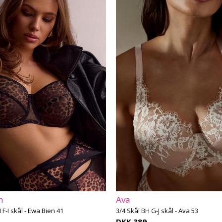
n
Ava
 F-I skål - Ewa Bien 41
3/4 Skål BH G-J skål - Ava 53
-
DKK 389,-