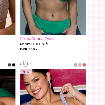
PrimaDonna Twist
Mocuto BH D-G skål
DKK 659,-
NEW