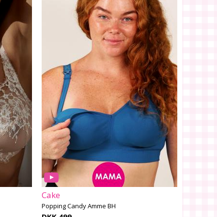
Cake
Popping Candy Amme BH
DKK 499,-