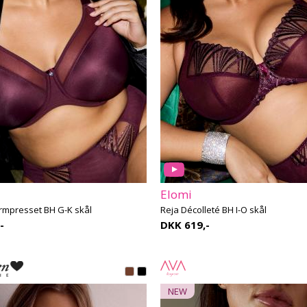
Elomi
rmpresset BH G-K skål
Reja Décolleté BH I-O skål
-
DKK 619,-
NEW