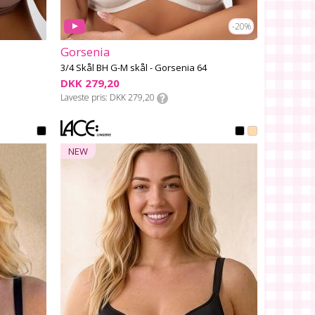
-20%
Gorsenia
3/4 Skål BH G-M skål - Gorsenia 64
DKK 279,20
Laveste pris
DKK 279,20
NEW