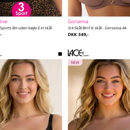
tive
Gorsenia
 Sports BH uden bøjle E-H skål
3/4 Skål BH F-K skål - Gorsenia 44
-
DKK 349,-
NEW