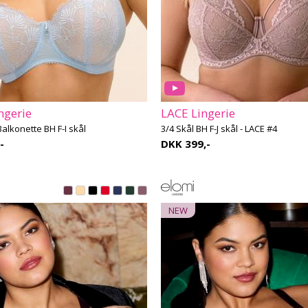
ngerie
LACE Lingerie
alkonette BH F-I skål
3/4 Skål BH F-J skål - LACE #4
-
DKK 399,-
NEW