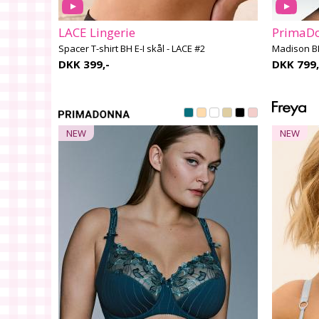
LACE Lingerie
PrimaDo
Spacer T-shirt BH E-I skål - LACE #2
Madison BH
DKK 399,-
DKK 799,
NEW
NEW