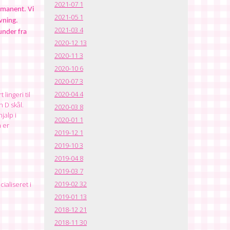
2021-07
1
rmanent. 
Vi 
2021-05
1
har under Corona oplevet at vores kunder er blevet meget glade for online video rådgivning. 
2021-03
4
nder fra 
2020-12
13
2020-11
3
2020-10
6
2020-07
3
2020-04
4
lingeri til
 D skål.
2020-03
8
jalp i
2020-01
1
a er
2019-12
1
2019-10
3
2019-04
8
2019-03
7
2019-02
32
ialiseret i
2019-01
13
2018-12
21
2018-11
30