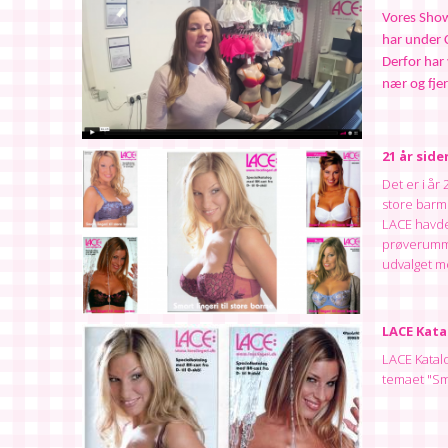
Vores Show
Derfor har 
nær og fjer
21 år sid
Det er i år
store barm
LACE havde 
prøverummet
udvalget me
LACE Katal
LACE Katalo
temaet "Sma