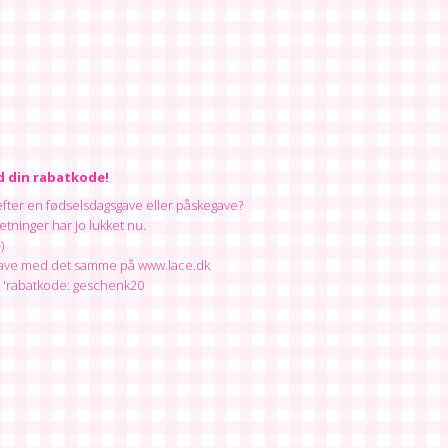
d din rabatkode!
efter en fødselsdagsgave eller påskegave?
tninger har jo lukket nu.
)
 gave med det samme på www.lace.dk
 'rabatkode: geschenk20