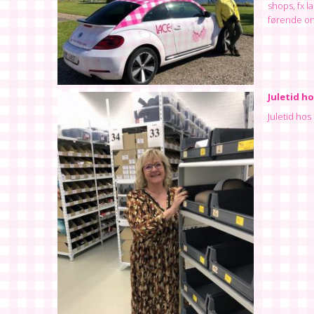
shops, fx l
førende onl
Juletid ho
Juletid hos