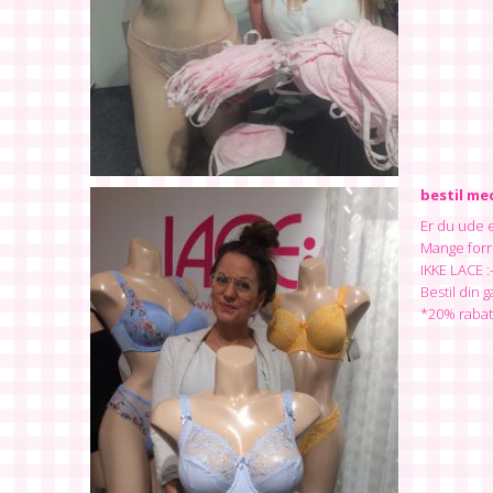
bestil me
Er du ude 
Mange forre
IKKE LACE :-
Bestil din
*20% rabat