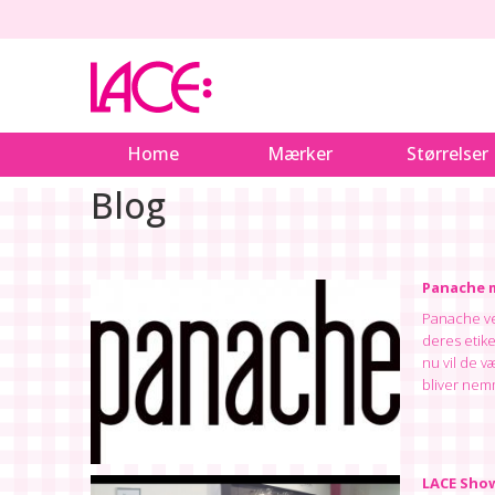
Home
Mærker
Størrelser
Blog
Panache m
Panache ve
deres etike
nu vil de 
bliver nem
LACE Show