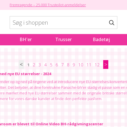
Fremragende – 25.000 Trustpilot-anmeldelser
BH'er
Trusser
Badetøj
<
>
1
2
3
4
5
6
7
8
9
10
11
12
ed nye EU størrelser - 2024
nder op og ned på tingene ved at introducere nye EU-størrelses-konverter
tter. Det betyder, at dine foretrukne Panache-bh'er stadig vil passe som e
være mærket med nye EU-størrelser sammen med de originale britiske størrels
mere for vores danske kunder at finde den perfekte pasform.
room er blevet til Online Video BH-rådgivningscenter