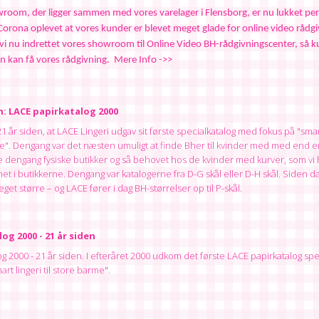
room, der ligger sammen med vores varelager i Flensborg, er nu lukket pe
vi nu indrettet vores showroom til Online Video BH-rådgivningscenter, så ku
n kan få vores rådgivning.  Mere Info ->>
en: LACE papirkatalog 2000
 21 år siden, at LACE Lingeri udgav sit første specialkatalog med fokus på "smart 
e". Dengang var det næsten umuligt at finde Bher til kvinder med med end en
dengang fysiske butikker og så behovet hos de kvinder med kurver, som vi h
 i butikkerne. Dengang var katalogerne fra D-G skål eller D-H skål. Siden d
get større – og LACE fører i dag BH-størrelser op til P-skål.
og 2000 - 21 år siden
g 2000 - 21 år siden. I efteråret 2000 udkom det første LACE papirkatalog spec
rt lingeri til store barme".