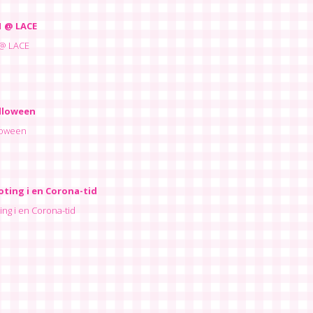
1 @ LACE
 @ LACE
lloween
loween
ting i en Corona-tid
ng i en Corona-tid