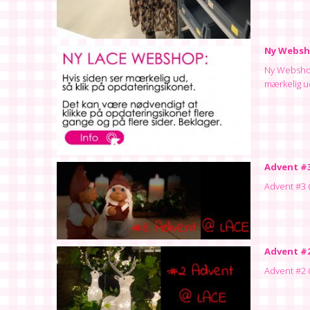
Ny Websh
Ny Webshop
mærkelig ud
Advent #
Advent #3
Advent #
Advent #2