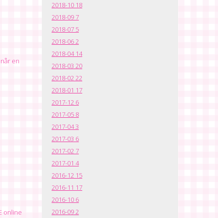
2018-10
18
2018-09
7
2018-07
5
2018-06
2
2018-04
14
 når en
2018-03
20
2018-02
22
2018-01
17
2017-12
6
2017-05
8
2017-04
3
2017-03
6
2017-02
7
2017-01
4
2016-12
15
2016-11
17
2016-10
6
2016-09
2
E online