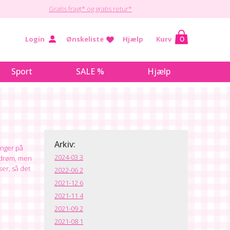
Gratis fragt* og gratis retur*
Login
Ønskeliste
Hjælp
Kurv
0
Sport
SALE %
Hjælp
Arkiv:
inger på
2024-03
3
n drøm, men
er, så det
2022-06
2
2021-12
6
2021-11
4
2021-09
2
2021-08
1