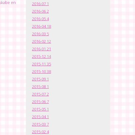
 skabe en
2016-07
1
2016-06
2
2016-05
4
2016-04
18
2016-03
5
2016-02
12
2016-01
21
2015-12
14
2015-11
35
2015-10
38
2015-09
1
2015-08
1
2015-07
2
2015-06
7
2015-05
1
2015-04
1
2015-03
7
2015-02
4