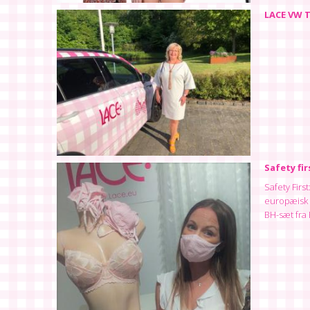
LACE VW T
Safety fir
Safety Firs
europæisk l
BH-sæt fra 