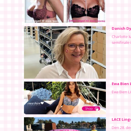
Danish D
Charlotte 
semifinale 
Ewa Bien 
Ewa Bien L
LACE Linge
Den 28. dec