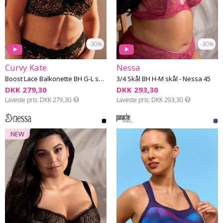
-30%
-30%
Curvy Kate
Nessa
Boost Lace Balkonette BH G-L skål
3/4 Skål BH H-M skål - Nessa 45
DKK 279,30
DKK 293,30
Laveste pris
DKK 279,30
Laveste pris
DKK 293,30
NEW