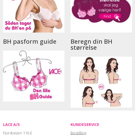
BH pasform guide
Beregn din BH
størrelse
LACE A/S
KUNDESERVICE
Fjordvejen 116 E
Bestilling