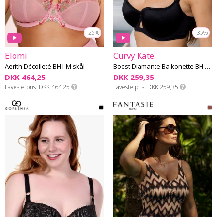
-25%
-35%
Elomi
Curvy Kate
Aerith Décolleté BH I-M skål
Boost Diamante Balkonette BH G-L skål
DKK 464,25
DKK 259,35
Laveste pris
DKK 464,25
Laveste pris
DKK 259,35