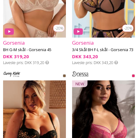
-20%
-20%
Gorsenia
Gorsenia
BH G-M skål - Gorsenia 45
3/4 Skål BH F-L skål - Gorsenia 73
DKK 319,20
DKK 343,20
Laveste pris
DKK 319,20
Laveste pris
DKK 343,20
NEW