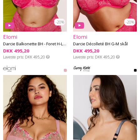
-20%
-20%
Elomi
Elomi
Darcie Balkonette BH - Foret H-L skål
Darcie Décolleté BH G-M skål
DKK 495,20
DKK 495,20
Laveste pris
DKK 495,20
Laveste pris
DKK 495,20