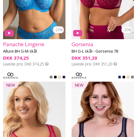
-25%
-20%
Panache Lingerie
Gorsenia
Allure BH G-M skål
BH G-L skål - Gorsenia 78
DKK 374,25
DKK 351,20
Laveste pris
DKK 374,25
Laveste pris
DKK 351,20
NEW
NEW