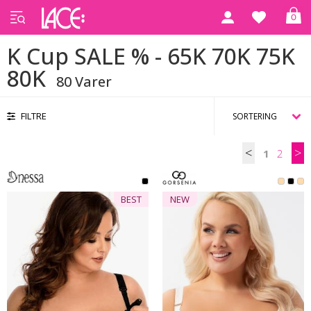
0
Forside
K Cup SALE % - 65K 70K 75K 80K
K Cup SALE % - 65K 70K 75K
80K
80 Varer
FILTRE
<
>
1
2
BEST
NEW