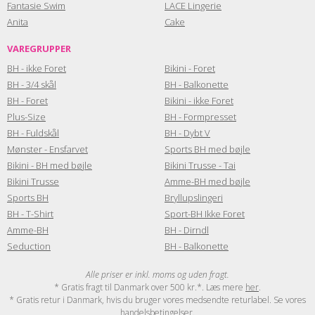
Fantasie Swim
LACE Lingerie
Anita
Cake
VAREGRUPPER
BH - ikke Foret
Bikini - Foret
BH - 3/4 skål
BH - Balkonette
BH - Foret
Bikini - ikke Foret
Plus-Size
BH - Formpresset
BH - Fuldskål
BH - Dybt V
Mønster - Ensfarvet
Sports BH med bøjle
Bikini - BH med bøjle
Bikini Trusse - Tai
Bikini Trusse
Amme-BH med bøjle
Sports BH
Bryllupslingeri
BH - T-Shirt
Sport-BH Ikke Foret
Amme-BH
BH - Dirndl
Seduction
BH - Balkonette
Alle priser er inkl. moms og uden fragt.
* Gratis fragt til Danmark over 500 kr.*. Læs mere
her
.
* Gratis retur i Danmark, hvis du bruger vores medsendte returlabel. Se vores
handelsbetingelser
.