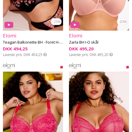
-25%
-20%
Elomi
Elomi
Teagan Balkonette BH - Foret H-L skål
Zarla BH I-O skål
DKK 494,25
DKK 495,20
Laveste pris
DKK 494,25
Laveste pris
DKK 495,20