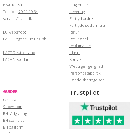
6340 Kruså
Fragtpriser
Telefon:
70 21 10 84
Levering
service@lace.dk
Fortryd ordre
Fortrydelsesformular
EU webshop:
Retur
LACE Lingerie - in English
Returlabel
Reklamation
LACE Deutschland
Hjælp
LACE Nederland
Kontakt
Webtilgængelighed
Persondatapolitik
Handelsbetingelser
Trustpilot
GUIDER
Om LACE
Showroom
BH rådgivning
BH størrelser
BH pasform