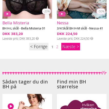
-20%
-50%
Bella Misteria
Nessa
BH H-L skål - Bella Misteria 01
3/4 Skål BH H-M skål - Nessa 41
DKK 383,20
DKK 224,50
Laveste pris
DKK 383,20
Laveste pris
DKK 224,50
<
>
1
2
Sådan tager du din
Find min BH
BH på
størrelse