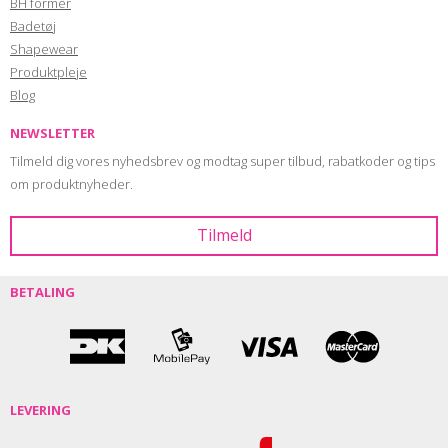
BH former
Badetøj
Shapewear
Produktpleje
Blog
NEWSLETTER
Tilmeld dig vores nyhedsbrev og modtag super tilbud, rabatkoder og tips
om produktnyheder.
BETALING
LEVERING