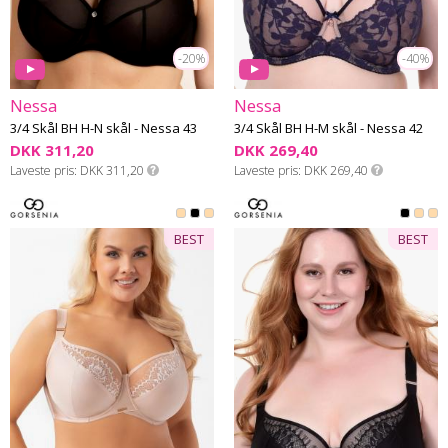
-20%
-40%
Nessa
Nessa
3/4 Skål BH H-N skål - Nessa 43
3/4 Skål BH H-M skål - Nessa 42
DKK 311,20
DKK 269,40
Laveste pris
DKK 311,20
Laveste pris
DKK 269,40
BEST
BEST