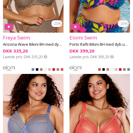
-20%
-20%
Freya Swim
Elomi Swim
Arizona Wave Bikini BH med dyb udskæring G-L skål
Porto Rafti Bikini BH med dyb udskæring I-N skål
DKK 335,20
DKK 399,20
Laveste pris
DKK 335,20
Laveste pris
DKK 399,20