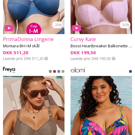
-20%
-50%
PrimaDonna Lingerie
Curvy Kate
Montara BH I-M skål
Boost Heartbreaker Balkonette BH G-L skål
DKK 511,20
DKK 199,50
Laveste pris
DKK 511,20
Laveste pris
DKK 199,50