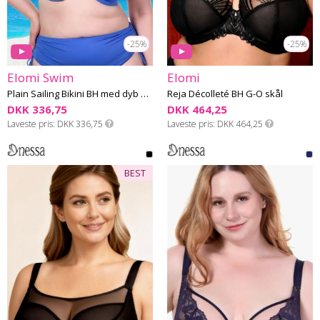
-25%
-25%
Elomi Swim
Elomi
Plain Sailing Bikini BH med dyb udskæring I-N skål
Reja Décolleté BH G-O skål
DKK 336,75
DKK 464,25
Laveste pris
DKK 336,75
Laveste pris
DKK 464,25
BEST