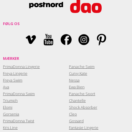
FØLG OS
MÆRKER
PrimaDonna Lingerie
Panache Swim
Freya Lingerie
Curvy Kate
Freya Swim
Nessa
Ava
Ewa Bien
PrimaDonna Swim
Panache Sport
Triumph
Chantelle
Elomi
Shock Absorber
Gorsenia
Cleo
PrimaDonna Twist
Gossard
Kris Line
Fantasie Lingerie