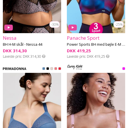
-30%
-25%
Nessa
Panache Sport
BH H-M skål - Nessa 44
Power Sports BH med bøjle E-M skål
DKK 314,30
DKK 419,25
Laveste pris
DKK 314,30
Laveste pris
DKK 419,25