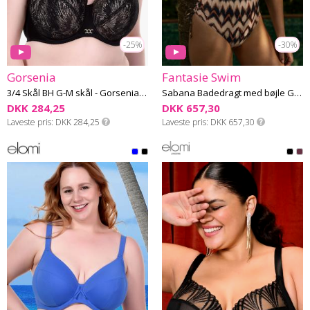
-25%
-30%
Gorsenia
Fantasie Swim
3/4 Skål BH G-M skål - Gorsenia 69
Sabana Badedragt med bøjle G-M skål
DKK 284,25
DKK 657,30
Laveste pris
DKK 284,25
Laveste pris
DKK 657,30