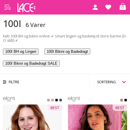
0
Forside
100I
100I
6 Varer
Køb 100I BH og bikini online ✓ Smart lingeri og badetøj til store barme (D-
O skål) ✓
100I BH og Lingeri
100I Bikini og Badedragt
100I Bikini og Badedragt SALE
FILTRE
BEST
BEST