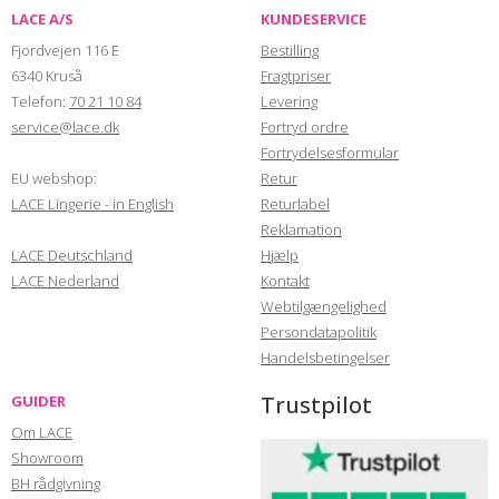
LACE A/S
KUNDESERVICE
Fjordvejen 116 E
Bestilling
6340 Kruså
Fragtpriser
Telefon:
70 21 10 84
Levering
service@lace.dk
Fortryd ordre
Fortrydelsesformular
EU webshop:
Retur
LACE Lingerie - in English
Returlabel
Reklamation
LACE Deutschland
Hjælp
LACE Nederland
Kontakt
Webtilgængelighed
Persondatapolitik
Handelsbetingelser
Trustpilot
GUIDER
Om LACE
Showroom
BH rådgivning