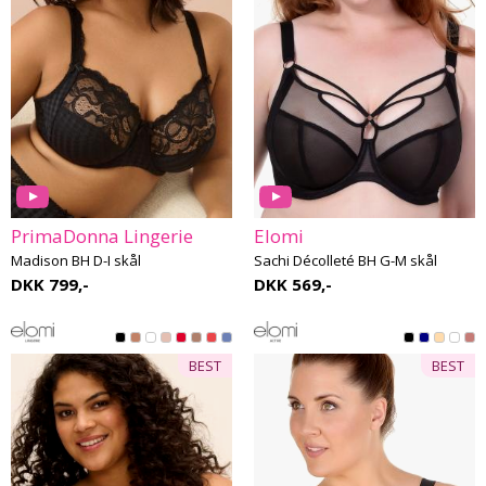
PrimaDonna Lingerie
Elomi
Madison BH D-I skål
Sachi Décolleté BH G-M skål
DKK 799,-
DKK 569,-
BEST
BEST