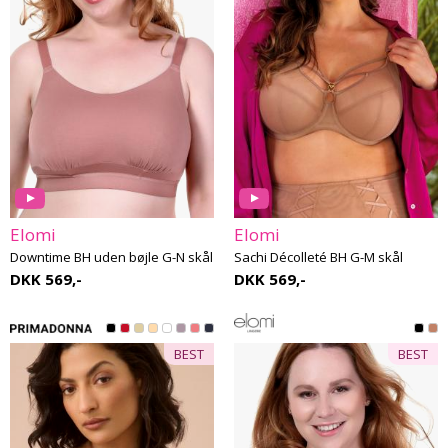
Elomi
Elomi
Downtime BH uden bøjle G-N skål
Sachi Décolleté BH G-M skål
DKK 569,-
DKK 569,-
BEST
BEST