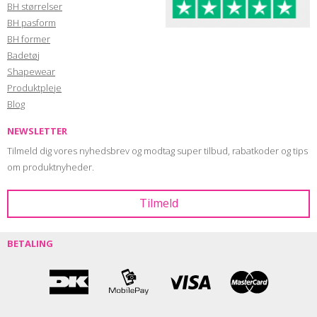
BH størrelser
BH pasform
BH former
Badetøj
Shapewear
Produktpleje
Blog
NEWSLETTER
Tilmeld dig vores nyhedsbrev og modtag super tilbud, rabatkoder og tips
om produktnyheder.
BETALING