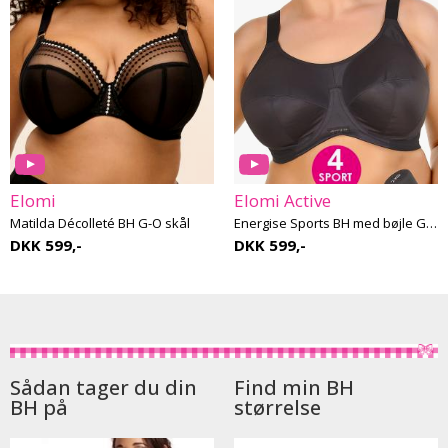
Elomi
Elomi Active
Matilda Décolleté BH G-O skål
Energise Sports BH med bøjle G-O skål
DKK 599,-
DKK 599,-
Sådan tager du din
Find min BH
BH på
størrelse