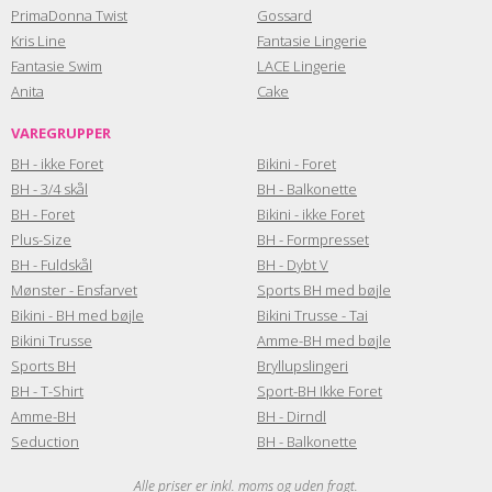
PrimaDonna Twist
Gossard
Kris Line
Fantasie Lingerie
Fantasie Swim
LACE Lingerie
Anita
Cake
VAREGRUPPER
BH - ikke Foret
Bikini - Foret
BH - 3/4 skål
BH - Balkonette
BH - Foret
Bikini - ikke Foret
Plus-Size
BH - Formpresset
BH - Fuldskål
BH - Dybt V
Mønster - Ensfarvet
Sports BH med bøjle
Bikini - BH med bøjle
Bikini Trusse - Tai
Bikini Trusse
Amme-BH med bøjle
Sports BH
Bryllupslingeri
BH - T-Shirt
Sport-BH Ikke Foret
Amme-BH
BH - Dirndl
Seduction
BH - Balkonette
Alle priser er inkl. moms og uden fragt.