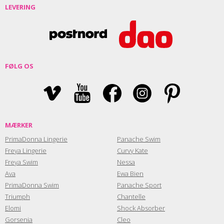
LEVERING
FØLG OS
MÆRKER
PrimaDonna Lingerie
Panache Swim
Freya Lingerie
Curvy Kate
Freya Swim
Nessa
Ava
Ewa Bien
PrimaDonna Swim
Panache Sport
Triumph
Chantelle
Elomi
Shock Absorber
Gorsenia
Cleo