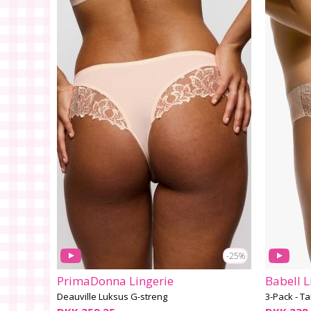
-25%
PrimaDonna Lingerie
Babell L
Deauville Luksus G-streng
3-Pack - Ta