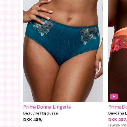
PrimaDonna Lingerie
PrimaDo
Deauville Høj trusse
Devdaha L
DKK 489,-
DKK 287
Laveste pris