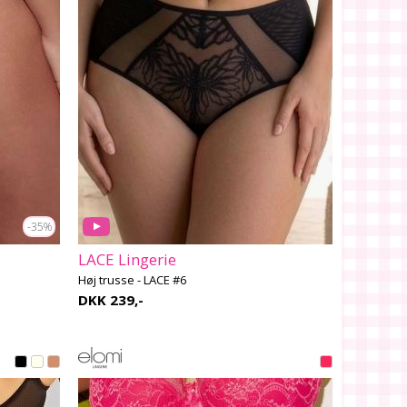
-35%
LACE Lingerie
Høj trusse - LACE #6
DKK 239,-