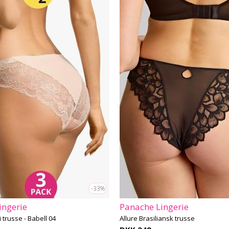
-33%
ingerie
Panache Lingerie
i trusse - Babell 04
Allure Brasiliansk trusse