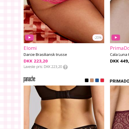
-20%
Elomi
PrimaDo
Darcie Brasiliansk trusse
Cala Luna 
DKK 223,20
DKK 449,
Laveste pris
DKK 223,20