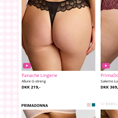
Panache Lingerie
PrimaDo
Allure G-streng
Salerno Lu
DKK 219,-
DKK 369,