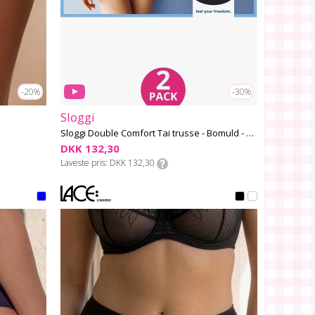
-20%
-30%
Sloggi
Sloggi Double Comfort Tai trusse - Bomuld - 2 Pak
DKK 132,30
Laveste pris
DKK 132,30