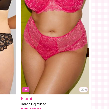
-20%
Elomi
Darcie Høj trusse