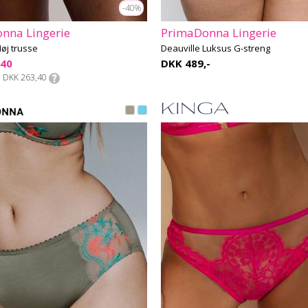
-40%
nna Lingerie
PrimaDonna Lingerie
øj trusse
Deauville Luksus G-streng
,40
DKK 489,-
DKK 263,40