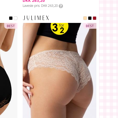
DKK 263,20
Laveste pris
DKK 263,20
BEST
BEST