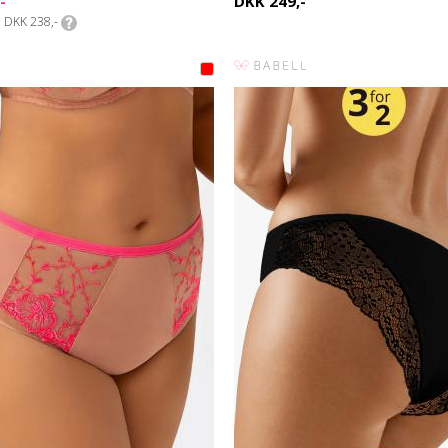
-
DKK 249,-
DKK 238,-