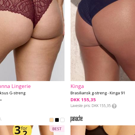
nna Lingerie
Kinga
ksus G-streng
Brasiliansk g-streng - Kinga 91
-
DKK 155,35
Laveste pris
DKK 155,35
BEST