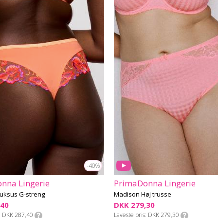
-40%
nna Lingerie
PrimaDonna Lingerie
uksus G-streng
Madison Høj trusse
,40
DKK 279,30
DKK 287,40
Laveste pris
DKK 279,30