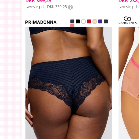
DKK 359,25
DKK 238,
Laveste pris
DKK 359,25
Laveste pris