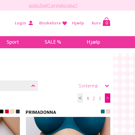
Gratis fragt* og gratis retur*
Login
Ønskeliste
Hjælp
Kurv
0
Sport
SALE %
Hjælp
<
>
1
2
3