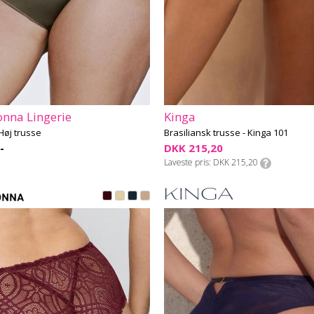
nna Lingerie
Kinga
Høj trusse
Brasiliansk trusse - Kinga 101
-
DKK 215,20
Laveste pris
DKK 215,20