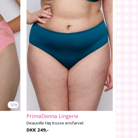
-30%
PrimaDonna Lingerie
Deauville Høj trusse ensfarvet
DKK 249,-