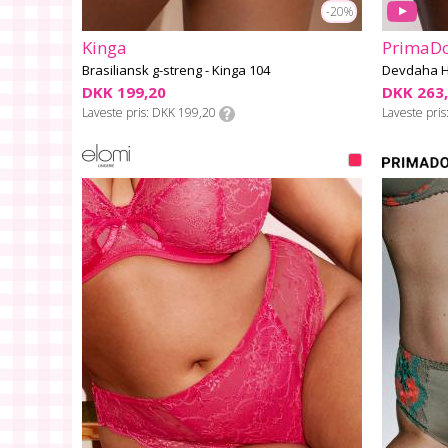
-20%
Kinga
PrimaDo
Brasiliansk g-streng - Kinga 104
Devdaha H
DKK 199,20
DKK 263
Laveste pris
DKK 199,20
Laveste pris