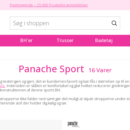
Fremragende – 25.000 Trustpilot-anmeldelser
BH'er
Trusser
Badetøj
Panache Sport
16 Varer
testet igen og igen, det er kundernes favorit og kan fås i størrelser op til en
jle
. Indersiden er skålen er komfortabel og glat hvilket reducerer gnidning
 konstruktionen af denne sports BH.
t stropperne ikke falder ned samt gør det muligt at skjule stropperne under 
terende stof der holder dig kølig og tør.