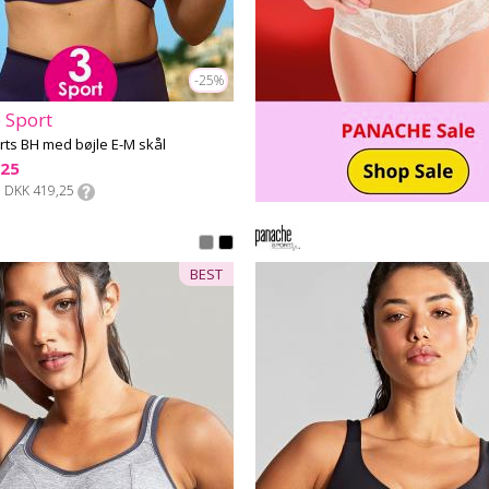
-25%
 Sport
ts BH med bøjle E-M skål
,25
DKK 419,25
BEST