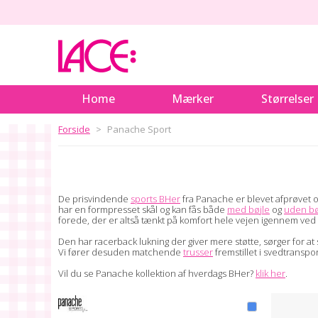
Home
Mærker
Størrelser
Forside
Panache Sport
De prisvindende
sports BHer
fra Panache er blevet afprøvet og 
har en formpresset skål og kan fås både
med bøjle
og
uden bø
forede, der er altså tænkt på komfort hele vejen igennem ved
Den har racerback lukning der giver mere støtte, sørger for a
Vi fører desuden matchende
trusser
fremstillet i svedtranspor
Vil du se Panache kollektion af hverdags BHer?
klik her
.