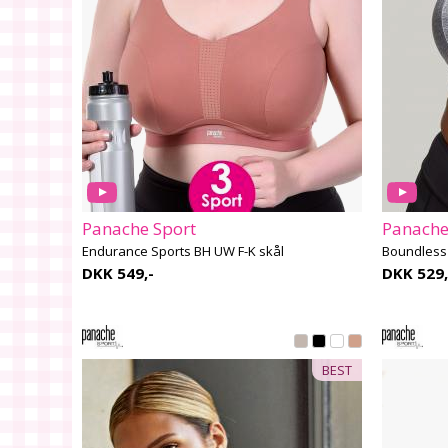
Panache Sport
Panache
Endurance Sports BH UW F-K skål
Boundless 
DKK 549,-
DKK 529,
BEST