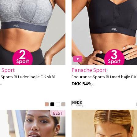
 Sport
Panache Sport
Sports BH uden bøjle F-K skål
Endurance Sports BH med bøjle F-K
-
DKK 549,-
BEST