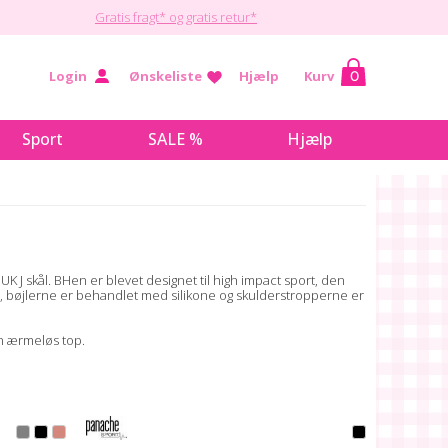
Gratis fragt* og gratis retur*
Login
Ønskeliste
Hjælp
Kurv
0
Sport
SALE %
Hjælp
 UK J skål. BHen er blevet designet til high impact sport, den
er, bøjlerne er behandlet med silikone og skulderstropperne er
en ærmeløs top.