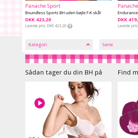
Panache Sport
Panache
Boundless Sports BH uden bøjle F-K skål
Endurance 
DKK 423,20
DKK 419
Laveste pris
DKK 423,20
Laveste pris
LUK
FILTRE
Kategori
Serie
Sådan tager du din BH på
Find m