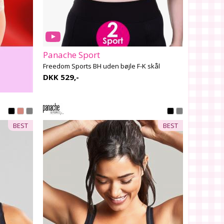
Panache Sport
Freedom Sports BH uden bøjle F-K skål
DKK 529,-
BEST
BEST