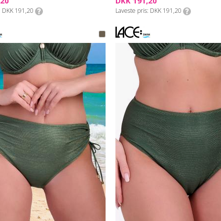
,20
DKK 191,20
DKK 191,20
Laveste pris
DKK 191,20