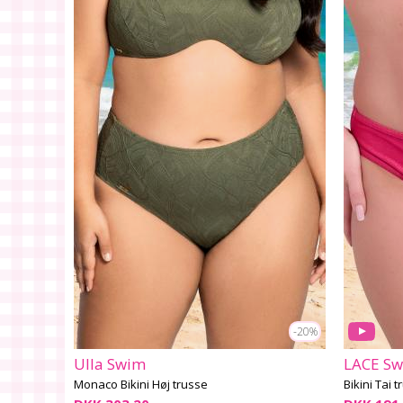
-20%
Ulla Swim
LACE S
Monaco Bikini Høj trusse
Bikini Tai 