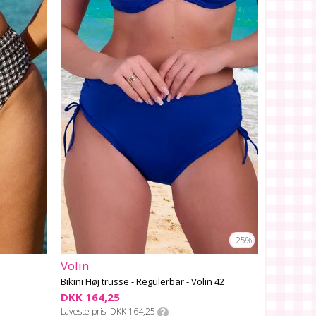
-25%
Volin
Bikini Høj trusse - Regulerbar - Volin 42
DKK 164,25
Laveste pris
DKK 164,25