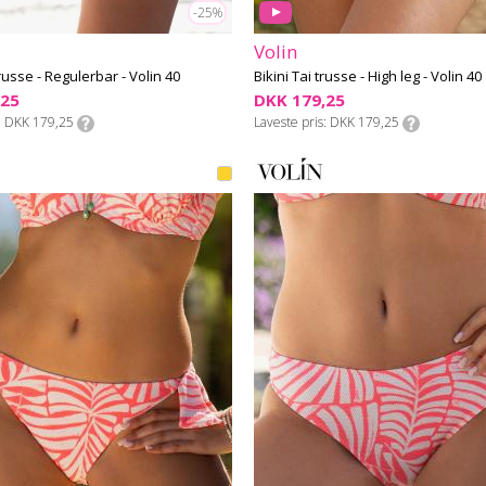
-25%
Volin
trusse - Regulerbar - Volin 40
Bikini Tai trusse - High leg - Volin 40
,25
DKK 179,25
DKK 179,25
Laveste pris
DKK 179,25