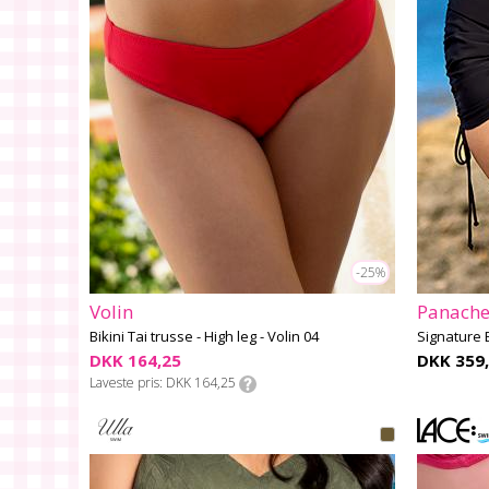
-25%
Volin
Panach
Bikini Tai trusse - High leg - Volin 04
Signature 
DKK 164,25
DKK 359,
Laveste pris
DKK 164,25