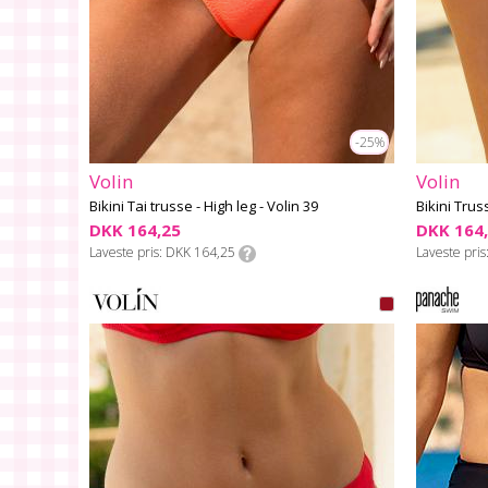
-25%
Volin
Volin
Bikini Tai trusse - High leg - Volin 39
Bikini Tru
DKK 164,25
DKK 164
Laveste pris
DKK 164,25
Laveste pris