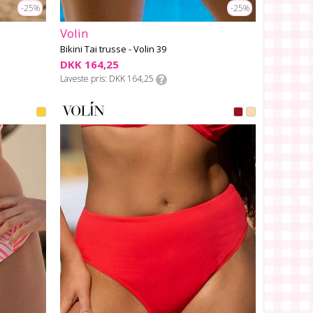
-25%
-25%
Volin
Bikini Tai trusse - Volin 39
DKK 164,25
Laveste pris
DKK 164,25