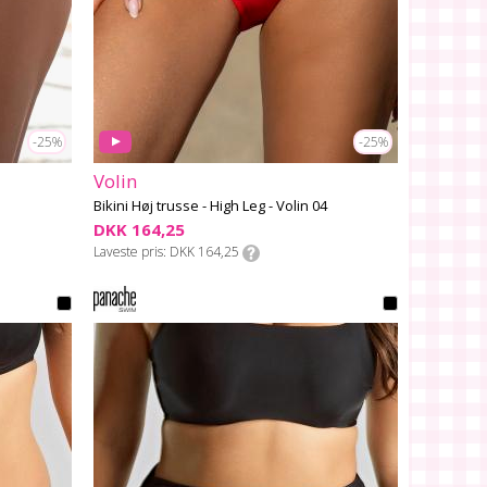
-25%
-25%
Volin
Bikini Høj trusse - High Leg - Volin 04
DKK 164,25
Laveste pris
DKK 164,25