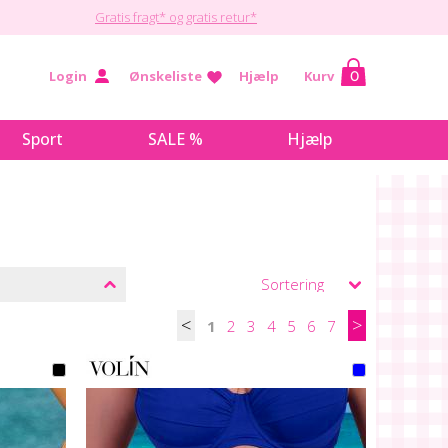
Gratis fragt* og gratis retur*
Login
Ønskeliste
Hjælp
Kurv
0
Sport
SALE %
Hjælp
<
>
1
2
3
4
5
6
7