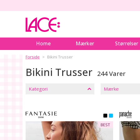
Home
Mærker
Størrelser
Forside
Bikini Trusser
Bikini Trusser
244 Varer
LUK
FILTRE
Kategori
Mærke
BEST