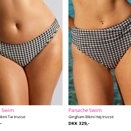
e Swim
Panache Swim
kini Tai trusse
Gingham Bikini Høj trusse
-
DKK 329,-