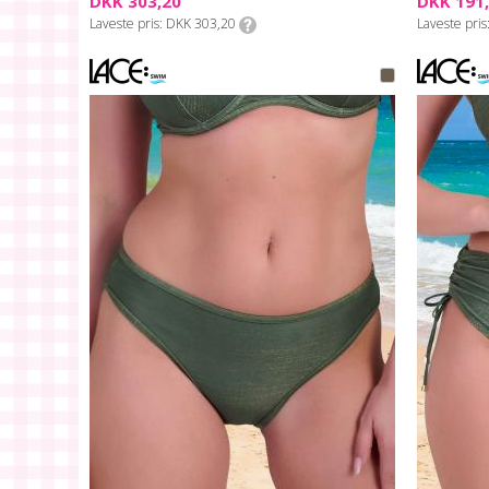
DKK 303,20
DKK 191
Laveste pris
DKK 303,20
Laveste pris