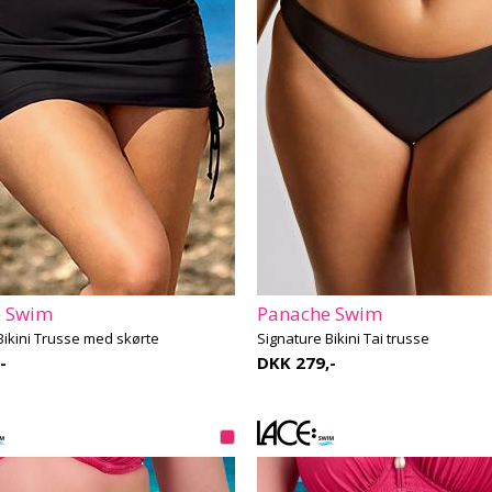
e Swim
Panache Swim
Bikini Trusse med skørte
Signature Bikini Tai trusse
-
DKK 279,-