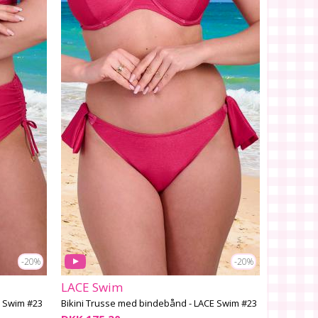
-20%
-20%
LACE Swim
CE Swim #23
Bikini Trusse med bindebånd - LACE Swim #23