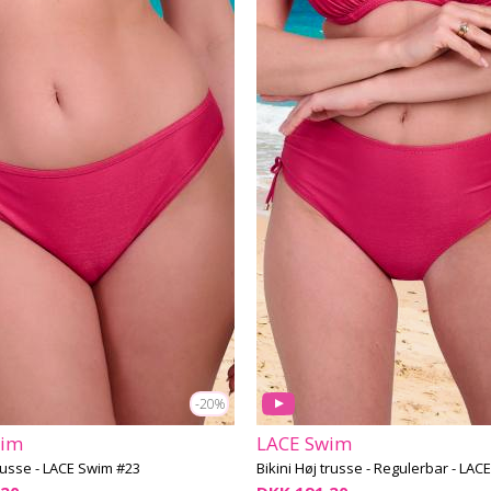
-20%
wim
LACE Swim
trusse - LACE Swim #23
Bikini Høj trusse - Regulerbar - LA