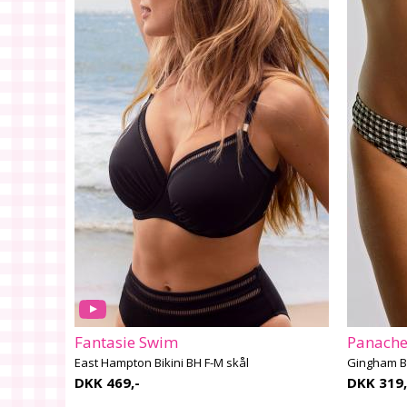
Fantasie Swim
Panach
East Hampton Bikini BH F-M skål
Gingham Bi
DKK 469,-
DKK 319,