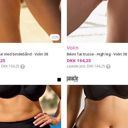
-25%
Volin
sse med bindebånd - Volin 38
Bikini Tai trusse - High leg - Volin 38
,25
DKK 164,25
DKK 164,25
Laveste pris
DKK 164,25