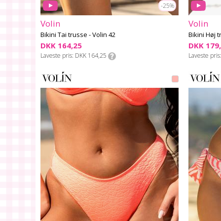
-25%
Volin
Volin
Bikini Tai trusse - Volin 42
Bikini Høj 
DKK 164,25
DKK 179
Laveste pris
DKK 164,25
Laveste pris