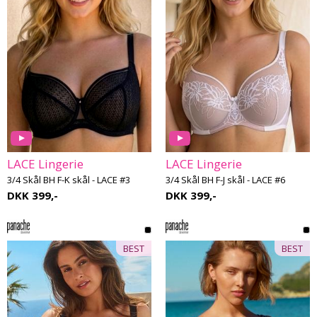
LACE Lingerie
LACE Lingerie
3/4 Skål BH F-K skål - LACE #3
3/4 Skål BH F-J skål - LACE #6
DKK 399,-
DKK 399,-
BEST
BEST