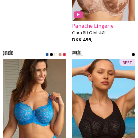
Panache Lingerie
Clara BH G-M skål
DKK 499,-
BEST