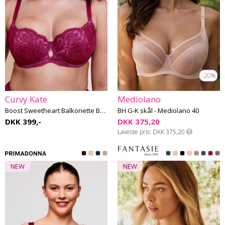
-20%
Curvy Kate
Mediolano
Boost Sweetheart Balkonette BH G-K skål
BH G-K skål - Mediolano 40
DKK 399,-
DKK 375,20
Laveste pris
DKK 375,20
NEW
NEW