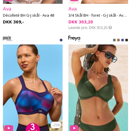
Ava
Ava
Décolleté BH G-J skål - Ava 48
3/4 Skål BH - foret - G-J skål - Ava 47
DKK 369,-
DKK 303,20
Laveste pris
DKK 303,20
-25%