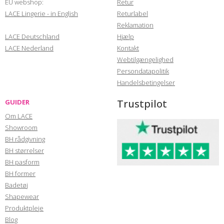
EU webshop:
Retur
LACE Lingerie - in English
Returlabel
Reklamation
LACE Deutschland
Hjælp
LACE Nederland
Kontakt
Webtilgængelighed
Persondatapolitik
Handelsbetingelser
Trustpilot
GUIDER
Om LACE
Showroom
BH rådgivning
BH størrelser
BH pasform
BH former
Badetøj
Shapewear
Produktpleje
Blog