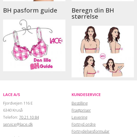
BH pasform guide
Beregn din BH
størrelse
LACE A/S
KUNDESERVICE
Fjordvejen 116 E
Bestilling
6340 Kruså
Fragtpriser
Telefon:
70 21 10 84
Levering
service@lace.dk
Fortryd ordre
Fortrydelsesformular