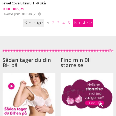
Jewel Cove Bikini BH F-K skål
DKK 306,75
Laveste pris
DKK 306,75
<
>
1
2
3
4
5
Sådan tager du din
Find min BH
BH på
størrelse