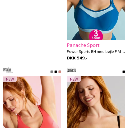
Panache Sport
Power Sports BH med bøjle F-M skål
DKK 549,-
NEW
NEW