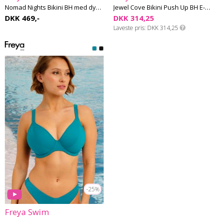
Nomad Nights Bikini BH med dyb udskæring F-M skål
Jewel Cove Bikini Push Up BH E-K skål
DKK 469,-
DKK 314,25
Laveste pris
DKK 314,25
-25%
Freya Swim