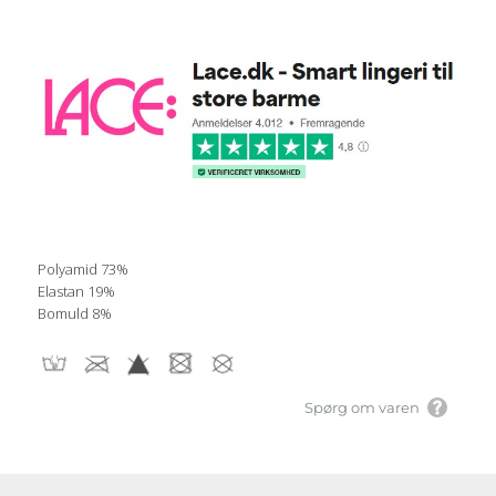
Polyamid 73%
Elastan 19%
Bomuld 8%
Spørg om varen