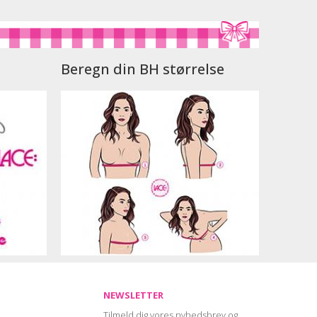
Beregn din BH størrelse
NEWSLETTER
Tilmeld dig vores nyhedsbrev og