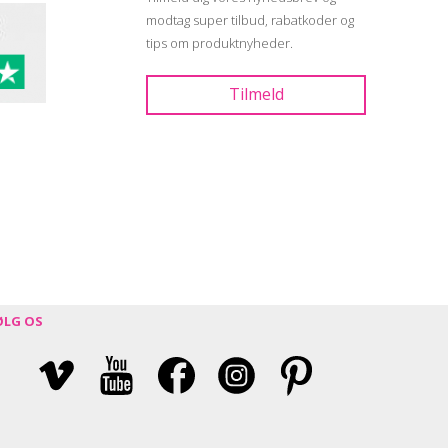
modtag super tilbud, rabatkoder og
tips om produktnyheder.
ØLG OS