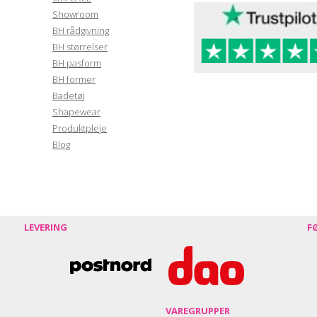
Showroom
BH rådgivning
BH størrelser
BH pasform
BH former
Badetøj
Shapewear
Produktpleje
Blog
LEVERING
F
VAREGRUPPER