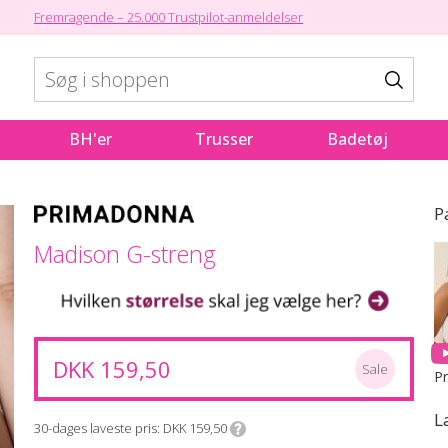
Fremragende – 25.000 Trustpilot-anmeldelser
BH'er
Trusser
Badetøj
P
Madison G-streng
DKK 159,50
Sale
L
30-dages laveste pris
DKK 159,50