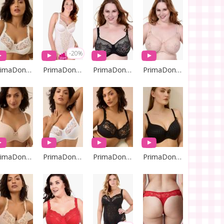
-20%
PrimaDonna Lingerie
PrimaDonna Lingerie
PrimaDonna Lingerie
PrimaDonna Lingerie
PrimaDonna Lingerie
PrimaDonna Lingerie
PrimaDonna Lingerie
PrimaDonna Lingerie