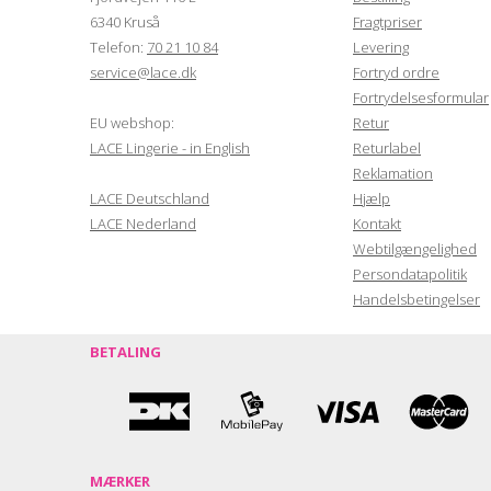
6340 Kruså
Fragtpriser
Telefon:
70 21 10 84
Levering
service@lace.dk
Fortryd ordre
Fortrydelsesformular
EU webshop:
Retur
LACE Lingerie - in English
Returlabel
Reklamation
LACE Deutschland
Hjælp
LACE Nederland
Kontakt
Webtilgængelighed
Persondatapolitik
Handelsbetingelser
BETALING
MÆRKER