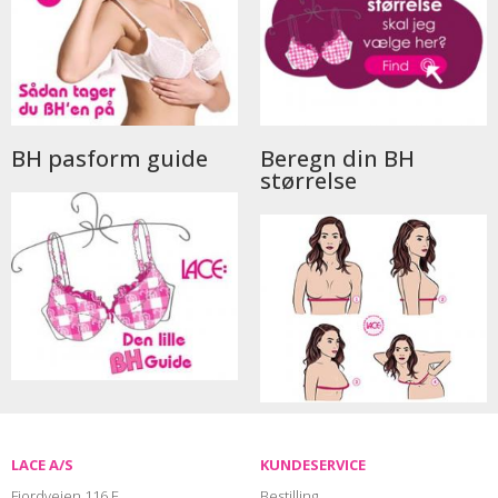
BH pasform guide
Beregn din BH
størrelse
LACE A/S
KUNDESERVICE
Fjordvejen 116 E
Bestilling