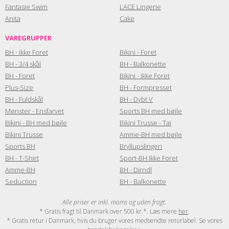
Fantasie Swim
LACE Lingerie
Anita
Cake
VAREGRUPPER
BH - ikke Foret
Bikini - Foret
BH - 3/4 skål
BH - Balkonette
BH - Foret
Bikini - ikke Foret
Plus-Size
BH - Formpresset
BH - Fuldskål
BH - Dybt V
Mønster - Ensfarvet
Sports BH med bøjle
Bikini - BH med bøjle
Bikini Trusse - Tai
Bikini Trusse
Amme-BH med bøjle
Sports BH
Bryllupslingeri
BH - T-Shirt
Sport-BH Ikke Foret
Amme-BH
BH - Dirndl
Seduction
BH - Balkonette
Alle priser er inkl. moms og uden fragt.
* Gratis fragt til Danmark over 500 kr.*. Læs mere
her
.
* Gratis retur i Danmark, hvis du bruger vores medsendte returlabel. Se vores