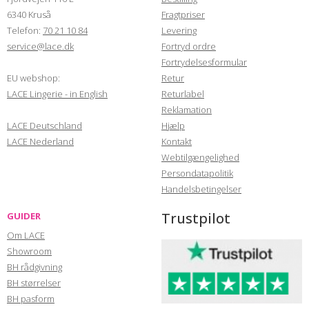
6340 Kruså
Fragtpriser
Telefon:
70 21 10 84
Levering
service@lace.dk
Fortryd ordre
Fortrydelsesformular
EU webshop:
Retur
LACE Lingerie - in English
Returlabel
Reklamation
LACE Deutschland
Hjælp
LACE Nederland
Kontakt
Webtilgængelighed
Persondatapolitik
Handelsbetingelser
Trustpilot
GUIDER
Om LACE
Showroom
BH rådgivning
BH størrelser
BH pasform