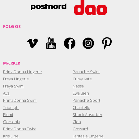
FØLG OS
MÆRKER
PrimaDonna Lingerie
Panache Swim
Freya Lingerie
Curvy Kate
Freya Swim
Nessa
Ava
Ewa Bien
PrimaDonna Swim
Panache Sport
Triumph
Chantelle
Elomi
Shock Absorber
Gorsenia
Cleo
PrimaDonna Twist
Gossard
Kris Line
Fantasie Lingerie