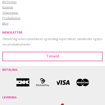
BH former
Badetøj
Shapewear
Produktpleje
Blog
NEWSLETTER
Tilmeld dig vores nyhedsbrev og modtag super tilbud, rabatkoder og tips
om produktnyheder.
BETALING
LEVERING