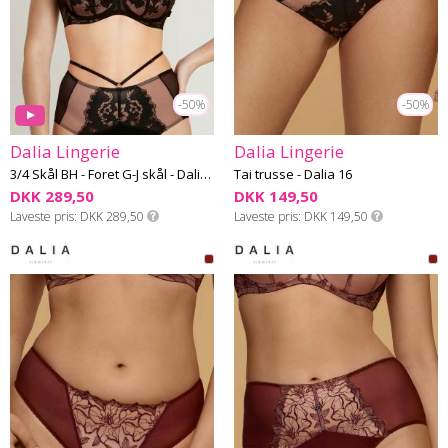
-50%
-50%
Dalia Lingerie
Dalia Lingerie
3/4 Skål BH - Foret G-J skål - Dalia 16
Tai trusse - Dalia 16
DKK 289,50
DKK 149,50
Laveste pris
DKK 289,50
Laveste pris
DKK 149,50