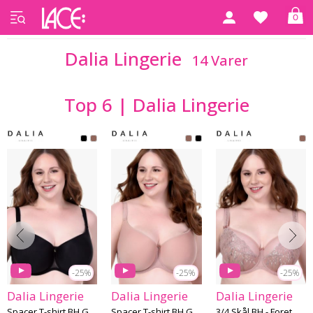
0
Forside
Dalia Lingerie
Dalia Lingerie
14 Varer
Top 6 | Dalia Lingerie
-25%
-25%
-25%
Dalia Lingerie
Dalia Lingerie
Dalia Lingerie
Spacer T-shirt BH G-J skål - Dalia 05
Spacer T-shirt BH G-J skål - Dalia 06
3/4 Skål BH - Foret G-K skål - Dalia 06