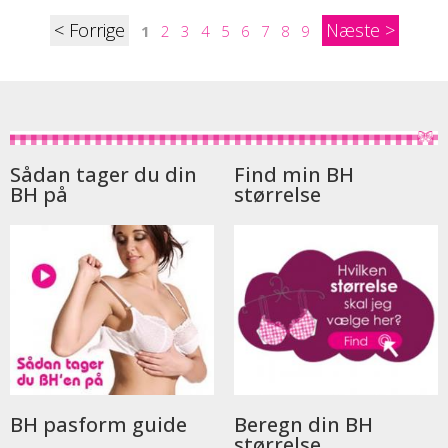
<
>
1
2
3
4
5
6
7
8
9
Sådan tager du din
Find min BH
BH på
størrelse
BH pasform guide
Beregn din BH
størrelse