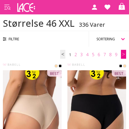
0
Forside
Trusser og Strings
Størrelse 46 XXL
Størrelse 46 XXL
336 Varer
FILTRE
<
>
1
2
3
4
5
6
7
8
9
BEST
BEST