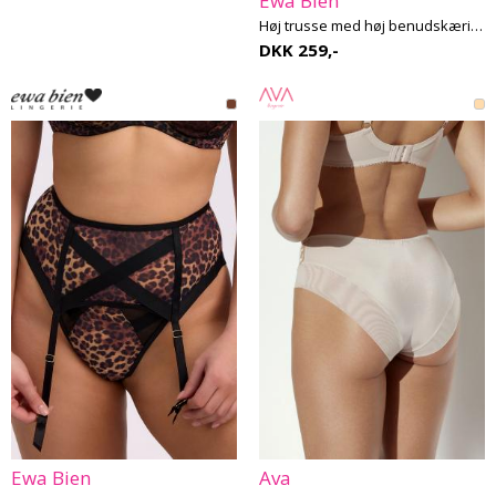
Ewa Bien
Høj trusse med høj benudskæring - Ewa Bien 41
DKK 259,-
Ewa Bien
Ava