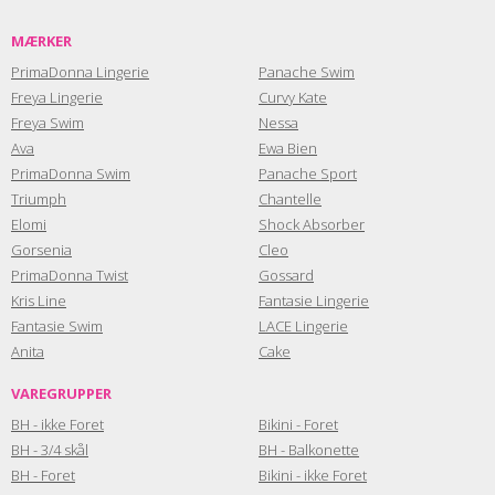
MÆRKER
PrimaDonna Lingerie
Panache Swim
Freya Lingerie
Curvy Kate
Freya Swim
Nessa
Ava
Ewa Bien
PrimaDonna Swim
Panache Sport
Triumph
Chantelle
Elomi
Shock Absorber
Gorsenia
Cleo
PrimaDonna Twist
Gossard
Kris Line
Fantasie Lingerie
Fantasie Swim
LACE Lingerie
Anita
Cake
VAREGRUPPER
BH - ikke Foret
Bikini - Foret
BH - 3/4 skål
BH - Balkonette
BH - Foret
Bikini - ikke Foret