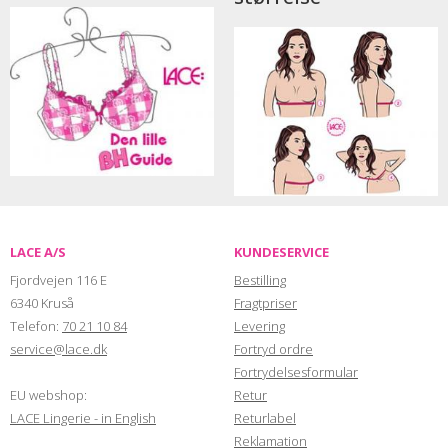
LACE A/S
KUNDESERVICE
Fjordvejen 116 E
Bestilling
6340 Kruså
Fragtpriser
Telefon:
70 21 10 84
Levering
service@lace.dk
Fortryd ordre
Fortrydelsesformular
EU webshop:
Retur
LACE Lingerie - in English
Returlabel
Reklamation