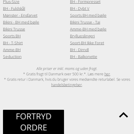
Plus-Size
BH - Formpresset
BH - Fuldskål
BH - Dybt V
Mønster - Ensfarvet
Sports BH med bøjle
Bikini - BH med bøjle
Bikini Trusse - Tai
Bikini Trusse
Amme-BH med bøjle
Sports BH
Bryllupslingeri
BH - T-Shirt
Sport-BH Ikke Foret
Amme-BH
BH - Dirndl
Seduction
BH - Balkonette
Alle priser er inkl. moms og uden fragt.
* Gratis fragt til Danmark over 500 kr.*. Læs mere
her
.
* Gratis retur i Danmark, hvis du bruger vores medsendte returlabel. Se vores
handelsbetingelser
.