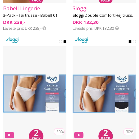
Babell Lingerie
Sloggi
3-Pack - Tai trusse - Babell 01
Sloggi Double Comfort Høj trusse - Bomuld - 2 Pak
DKK 238,-
DKK 132,30
Laveste pris
DKK 238,-
Laveste pris
DKK 132,30
-30%
-30%