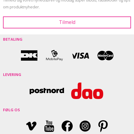
Tilmeld dig vores nyhedsbrev og modtag super tilbud, rabatkoder og tips
om produktnyheder.
BETALING
LEVERING
FØLG OS