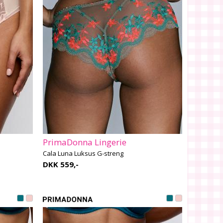
PrimaDonna Lingerie
Cala Luna Luksus G-streng
DKK 559,-