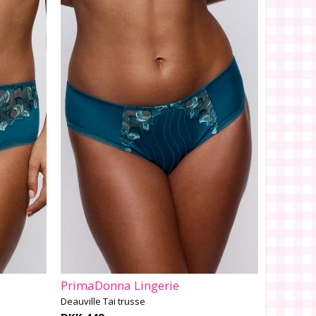
PrimaDonna Lingerie
Deauville Tai trusse