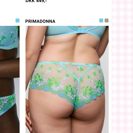
DKK 449,-