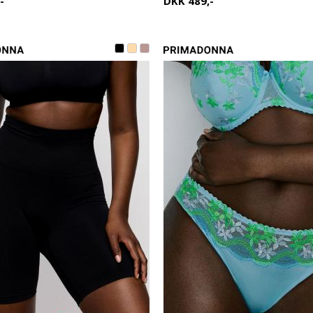
-
DKK 489,-