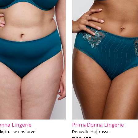
nna Lingerie
PrimaDonna Lingerie
Høj trusse ensfarvet
Deauville Høj trusse