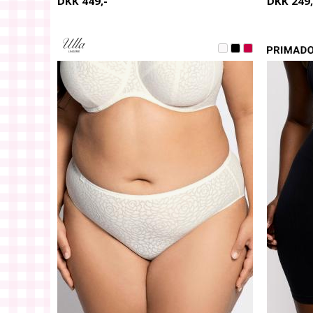
DKK 449,-
DKK 249,