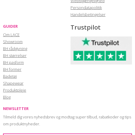
Webtilgængelighed
Persondatapolitik
Handelsbetingelser
Trustpilot
GUIDER
Om LACE
Showroom
BH rådgivning
BH størrelser
BH pasform
BH former
Badetøj
Shapewear
Produktpleje
Blog
NEWSLETTER
Tilmeld dig vores nyhedsbrev og modtag super tilbud, rabatkoder og tips
om produktnyheder.