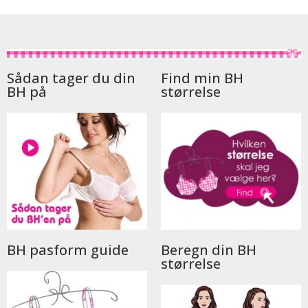
Sådan tager du din
Find min BH
BH på
størrelse
BH pasform guide
Beregn din BH
størrelse