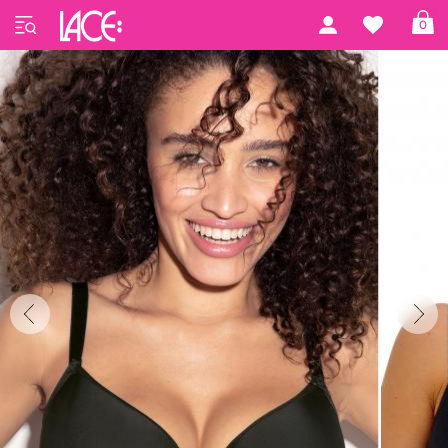
Forside
Freya Lingerie
Essentially Smooth
0