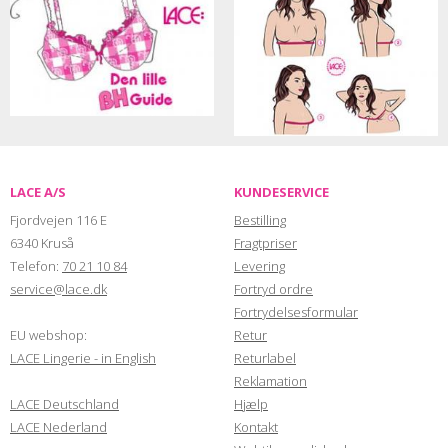
LACE A/S
KUNDESERVICE
Fjordvejen 116 E
Bestilling
6340 Kruså
Fragtpriser
Telefon:
70 21 10 84
Levering
service@lace.dk
Fortryd ordre
Fortrydelsesformular
EU webshop:
Retur
LACE Lingerie - in English
Returlabel
Reklamation
LACE Deutschland
Hjælp
LACE Nederland
Kontakt