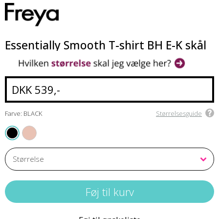
Essentially Smooth T-shirt BH E-K skål
DKK 539,-
Farve: BLACK
Størrelsesguide
CAMEO
BLACK