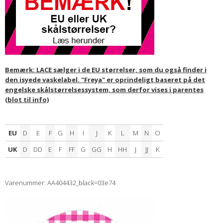
Bemærk: LACE sælger i de EU størrelser, som du også finder i
den isyede vaskelabel. "Freya" er oprindeligt baseret på det
engelske skålstørrelsessystem, som derfor vises i parentes
(blot til info)
EU
D
E
F
G
H
I
J
K
L
M
N
O
UK
D
DD
E
F
FF
G
GG
H
HH
J
JJ
K
Varenummer: AA404432_black=03e74