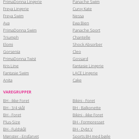
PrimaDonna Lingerie
Panache Swim
Freya Lingerie
Curvy Kate
Freya Swim
Nessa
Ava
Ewa Bien
PrimaDonna Swim
Panache Sport
Triumph
Chantelle
Elomi
Shock Absorber
Gorsenia
Cleo
PrimaDonna Twist
Gossard
Kris Line
Fantasie Lingerie
Fantasie Swim
LACE Lingerie
Anita
Cake
VAREGRUPPER
BH - ikke Foret
Bikini - Foret
BH - 3/4 skål
BH - Balkonette
BH - Foret
Bikini - ikke Foret
Plus-Size
BH - Formpresset
BH - Fuldskål
BH - Dybt V
Mønster - Ensfarvet
Sports BH med bøjle