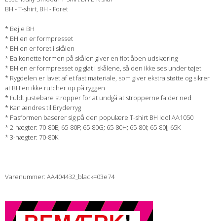
BH - T-shirt, BH - Foret
* Bøjle BH
* BH'en er formpresset
* BH'en er foret i skålen
* Balkonette formen på skålen giver en flot åben udskæring
* BH'en er formpresset og glat i skålene, så den ikke ses under tøjet
* Rygdelen er lavet af et fast materiale, som giver ekstra støtte og sikrer
at BH'en ikke rutcher op på ryggen
* Fuldt justebare stropper for at undgå at stropperne falder ned
* Kan ændres til Bryderryg
* Pasformen baserer sig på den populære T-shirt BH Idol AA1050
* 2-hægter: 70-80E; 65-80F; 65-80G; 65-80H; 65-80I; 65-80J; 65K
* 3-hægter: 70-80K
Varenummer: AA404432_black=03e74