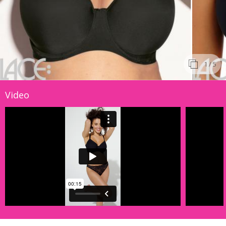
1
/ 5
Video