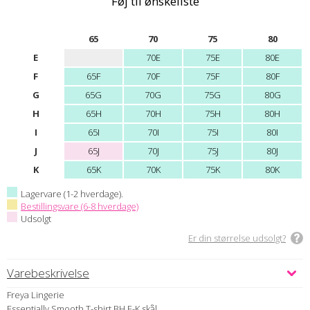
Føj til ønskeliste
65
70
75
80
E
70E
75E
80E
F
65F
70F
75F
80F
G
65G
70G
75G
80G
H
65H
70H
75H
80H
I
65I
70I
75I
80I
J
65J
70J
75J
80J
K
65K
70K
75K
80K
Lagervare (1-2 hverdage).
Bestillingsvare (6-8 hverdage)
Udsolgt
Er din størrelse udsolgt?
Varebeskrivelse
Freya Lingerie
Essentially Smooth T-shirt BH E-K skål