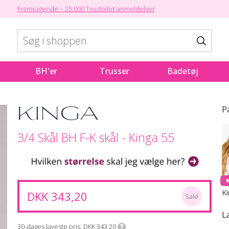
Fremragende – 25.000 Trustpilot-anmeldelser
BH'er
Trusser
Badetøj
P
3/4 Skål BH F-K skål - Kinga 55
K
DKK 343,20
Sale
L
30-dages laveste pris
DKK 343,20