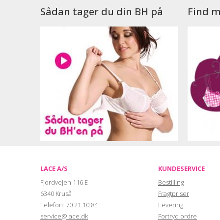
Sådan tager du din BH på
Find m
LACE A/S
KUNDESERVICE
Fjordvejen 116 E
Bestilling
6340 Kruså
Fragtpriser
Telefon:
70 21 10 84
Levering
service@lace.dk
Fortryd ordre