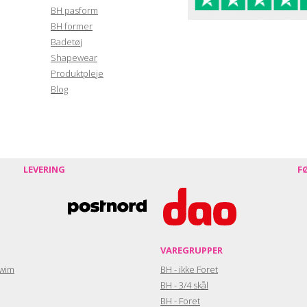
BH pasform
BH former
Badetøj
Shapewear
Produktpleje
Blog
LEVERING
F
VAREGRUPPER
wim
BH - ikke Foret
BH - 3/4 skål
BH - Foret