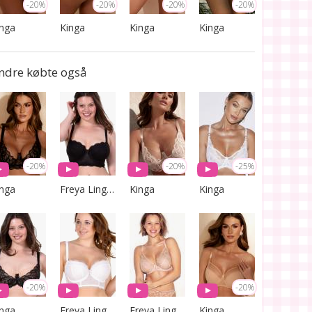
-20%
-20%
-20%
-20%
inga
Kinga
Kinga
Kinga
ndre købte også
-20%
-20%
-25%
inga
Freya Lingerie
Kinga
Kinga
-20%
-20%
inga
Freya Lingerie
Freya Lingerie
Kinga