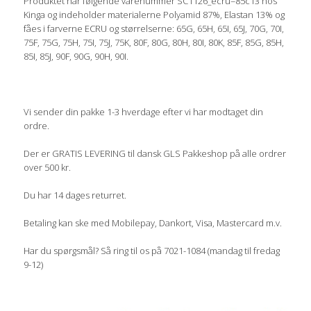
Produktet har følgende varenummer SC1126_ecru=85c13 hos
Kinga og indeholder materialerne Polyamid 87%, Elastan 13% og
fåes i farverne ECRU og størrelserne: 65G, 65H, 65I, 65J, 70G, 70I,
75F, 75G, 75H, 75I, 75J, 75K, 80F, 80G, 80H, 80I, 80K, 85F, 85G, 85H,
85I, 85J, 90F, 90G, 90H, 90I.
Vi sender din pakke 1-3 hverdage efter vi har modtaget din
ordre.
Der er GRATIS LEVERING til dansk GLS Pakkeshop på alle ordrer
over 500 kr.
Du har 14 dages returret.
Betaling kan ske med Mobilepay, Dankort, Visa, Mastercard m.v.
Har du spørgsmål? Så ring til os på 7021-1084 (mandag til fredag
9-12)