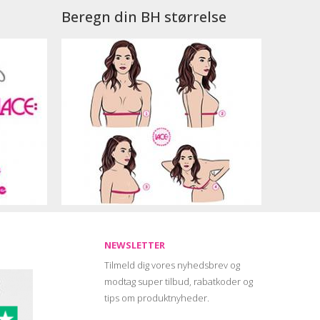
Beregn din BH størrelse
NEWSLETTER
Tilmeld dig vores nyhedsbrev og
modtag super tilbud, rabatkoder og
tips om produktnyheder.