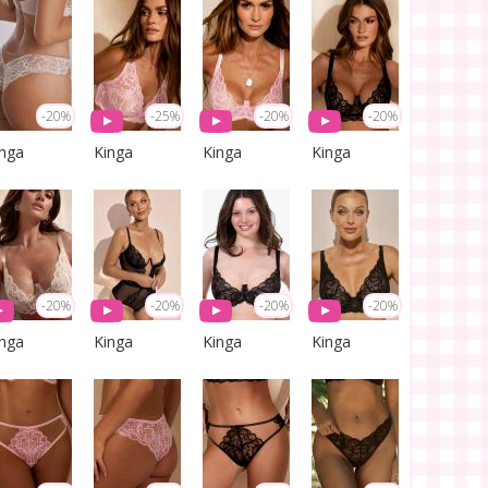
-20%
-25%
-20%
-20%
inga
Kinga
Kinga
Kinga
-20%
-20%
-20%
-20%
inga
Kinga
Kinga
Kinga