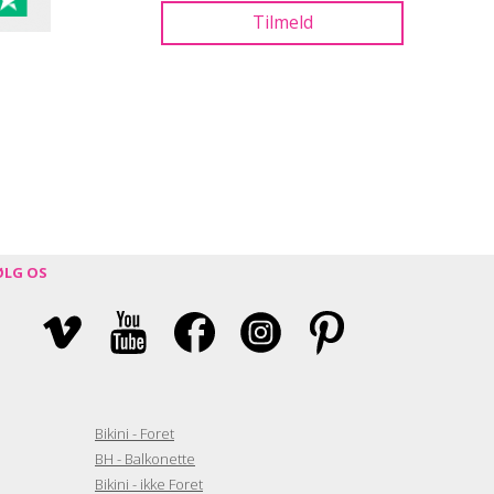
ØLG OS
Bikini - Foret
BH - Balkonette
Bikini - ikke Foret