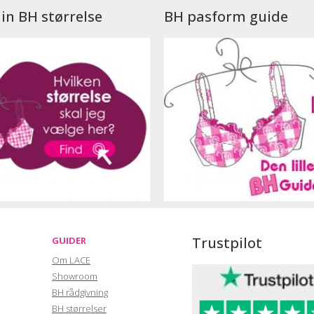
in BH størrelse
BH pasform guide
Trustpilot
GUIDER
Om LACE
Showroom
BH rådgivning
BH størrelser