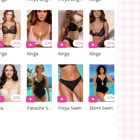
-20%
-20%
-35%
-35%
inga
Kinga
Kinga
Kinga
-20%
-20%
va
Panache Swim
Freya Swim
Elomi Swim