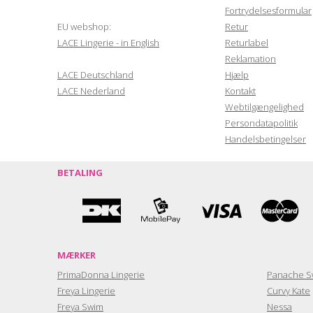
Fortrydelsesformular
EU webshop:
Retur
LACE Lingerie - in English
Returlabel
Reklamation
LACE Deutschland
Hjælp
LACE Nederland
Kontakt
Webtilgængelighed
Persondatapolitik
Handelsbetingelser
BETALING
MÆRKER
PrimaDonna Lingerie
Panache S
Freya Lingerie
Curvy Kate
Freya Swim
Nessa