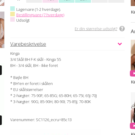
Lagervare (1-2 hverdage).
K
Bestillingsvare (7 hverdage)
Udsolgt
Er din størrelse udsolgt?
A
Varebeskrivelse
Kinga
3/4 Skål BH F-K skål - Kinga 55
BH - 3/4 skål, BH - Ikke foret
* Bøjle BH
K
* BH'en er foret i skålen
* EU skålstørrelser
* 2-hægter: 75-90F; 65-85G; 65-80H; 65-75I; 65J-70J
* 3-hægter: 90G; 85-90H; 80-90I; 75-85J; 70-80K
Varenummer: SC1126_ecru=85c13
K