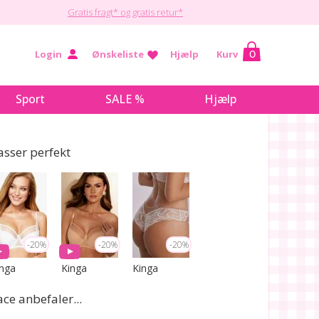
Gratis fragt* og gratis retur*
Login
Ønskeliste
Hjælp
Kurv
0
Sport
SALE %
Hjælp
asser perfekt
-20%
-20%
-20%
inga
Kinga
Kinga
ace anbefaler...