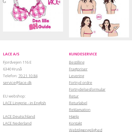
LACE A/S
KUNDESERVICE
Fjordvejen 116 E
Bestilling
6340 Kruså
Fragtpriser
Telefon:
70 21 10 84
Levering
service@lace.dk
Fortryd ordre
Fortrydelsesformular
EU webshop:
Retur
LACE Lingerie - in English
Returlabel
Reklamation
LACE Deutschland
Hjælp
LACE Nederland
Kontakt
Webtilgængelighed