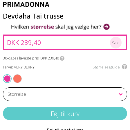
Devdaha Tai trusse
DKK 239,40
Sale
30-dages laveste pris
DKK 239,40
Farve: VERY BERRY
Størrelsesguide
SUNSET BLUSH
VERY BERRY