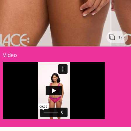
1
/ 7
Video