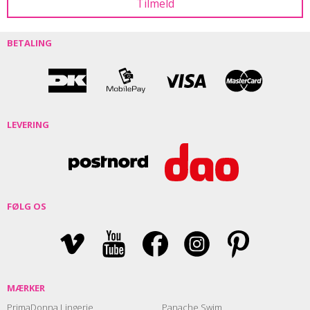
BETALING
LEVERING
FØLG OS
MÆRKER
PrimaDonna Lingerie
Panache Swim