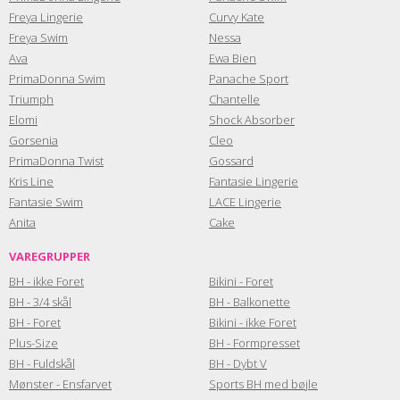
Freya Lingerie
Curvy Kate
Freya Swim
Nessa
Ava
Ewa Bien
PrimaDonna Swim
Panache Sport
Triumph
Chantelle
Elomi
Shock Absorber
Gorsenia
Cleo
PrimaDonna Twist
Gossard
Kris Line
Fantasie Lingerie
Fantasie Swim
LACE Lingerie
Anita
Cake
VAREGRUPPER
BH - ikke Foret
Bikini - Foret
BH - 3/4 skål
BH - Balkonette
BH - Foret
Bikini - ikke Foret
Plus-Size
BH - Formpresset
BH - Fuldskål
BH - Dybt V
Mønster - Ensfarvet
Sports BH med bøjle