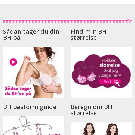
Sådan tager du din
Find min BH
BH på
størrelse
BH pasform guide
Beregn din BH
størrelse