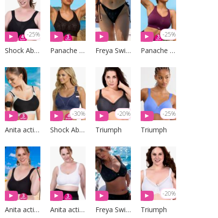
-25%
-25%
Shock Absorber
Panache Sport
Freya Swim
Panache Sport
-30%
-20%
-25%
Anita active
Shock Absorber
Triumph
Triumph
-20%
Anita active
Anita active
Freya Swim
Triumph