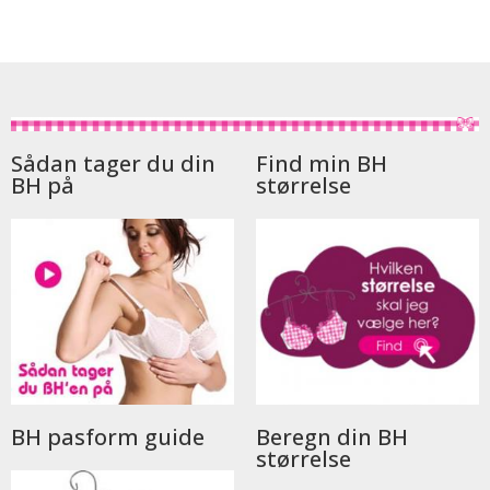
Sådan tager du din
Find min BH
BH på
størrelse
BH pasform guide
Beregn din BH
størrelse