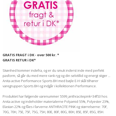
GRATIS FRAGT i DK - over 500 kr. *
GRATIS RETUR i DK*
Skønhed kommer indefra, og er du smuk inderst inde med perfekt
pasform, så går du med mere rank ryg og din selvtillid og energi stiger ...
Anita active Performance Sports BH med bøjle E-H skål tilhører
varegruppen Sports BH og indgår i kollektionen Performance.
Produktet har følgende varenummer 5599_anthracitepink=34f53 hos
Anita active og indeholder materialerne Polyamid 55%, Polyester 23%,
Elastan 22% og fåes i farverne ANTHRACITE PINK og størrelserne: 70F,
70G, 70H, 75E, 75F, 75G, 75H, 80E, 80F, 80G, 80H, 85E, 85F, 85G, 85H.