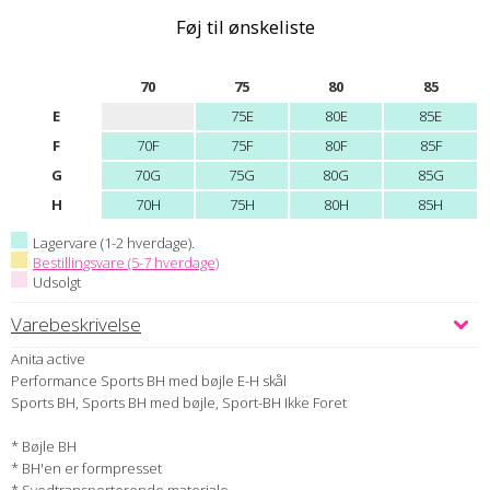
Føj til ønskeliste
70
75
80
85
E
75E
80E
85E
F
70F
75F
80F
85F
G
70G
75G
80G
85G
H
70H
75H
80H
85H
Lagervare (1-2 hverdage).
Bestillingsvare (5-7 hverdage)
Udsolgt
Varebeskrivelse
Anita active
Performance Sports BH med bøjle E-H skål
Sports BH, Sports BH med bøjle, Sport-BH Ikke Foret
* Bøjle BH
* BH'en er formpresset