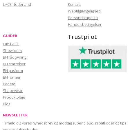
LACE Nederland
Kontakt
Webtilgængelighed
Persondatapolitik
Handelsbetingelser
Trustpilot
GUIDER
Om LACE
Showroom
BH rådgivning
BH størrelser
BH pasform
BH former
Badetøj
Shapewear
Produktpleje
Blog
NEWSLETTER
Tilmeld dig vores nyhedsbrev og modtag super tilbud, rabatkoder og tips
om produktnyheder.