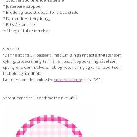
* Svedtransporterende materiale
* Justerbare stropper
* Brede og faste stropper for ekstra støtte
* Kan ændres til Bryderryg
* EU skålstørrelser
* 4 hægter i alle størrelser
SPORT 3
"Denne sports BH passer til medium & high impact aktiviteter som
cykling, cross-training, tennis, kampsport og boksning, såvel som
sportgrene der involverer løb og hop, ridning og kontaktsport som
fodbold og håndbold.
Lær mere om den exklusive
sportsvurdering
hos LACE.
Varenummer: 5599_anthracitepink=34f53