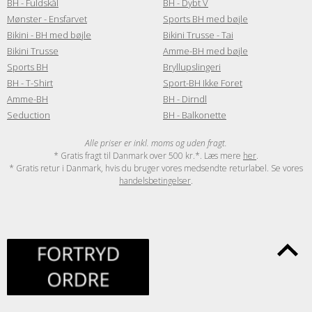
BH - Fuldskål
BH - Dybt V
Mønster - Ensfarvet
Sports BH med bøjle
Bikini - BH med bøjle
Bikini Trusse - Tai
Bikini Trusse
Amme-BH med bøjle
Sports BH
Bryllupslingeri
BH - T-Shirt
Sport-BH Ikke Foret
Amme-BH
BH - Dirndl
Seduction
BH - Balkonette
Alle priser er inkl. moms og uden fragt.
* Gratis fragt til Danmark over 500 kr.*. Læs mere
her
.
* Gratis retur i Danmark, hvis du bruger vores medsendte returlabel. Se vores
handelsbetingelser
.