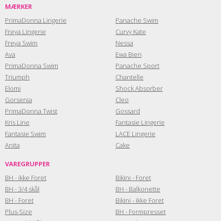
MÆRKER
PrimaDonna Lingerie
Panache Swim
Freya Lingerie
Curvy Kate
Freya Swim
Nessa
Ava
Ewa Bien
PrimaDonna Swim
Panache Sport
Triumph
Chantelle
Elomi
Shock Absorber
Gorsenia
Cleo
PrimaDonna Twist
Gossard
Kris Line
Fantasie Lingerie
Fantasie Swim
LACE Lingerie
Anita
Cake
VAREGRUPPER
BH - ikke Foret
Bikini - Foret
BH - 3/4 skål
BH - Balkonette
BH - Foret
Bikini - ikke Foret
Plus-Size
BH - Formpresset