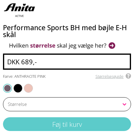
Performance Sports BH med bøjle E-H
skål
DKK 689,-
Farve: ANTHRACITE PINK
Størrelsesguide
BLACK
SMART ROSE
ANTHRACITE PINK