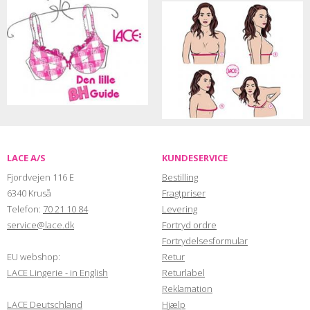
LACE A/S
KUNDESERVICE
Fjordvejen 116 E
Bestilling
6340 Kruså
Fragtpriser
Telefon:
70 21 10 84
Levering
service@lace.dk
Fortryd ordre
Fortrydelsesformular
EU webshop:
Retur
LACE Lingerie - in English
Returlabel
Reklamation
LACE Deutschland
Hjælp