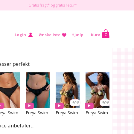
Gratis fragt* og gratis retur*
Login
Ønskeliste
Hjælp
Kurv
0
Sport
SALE %
Hjælp
asser perfekt
-50%
-50%
reya Swim
Freya Swim
Freya Swim
Freya Swim
ace anbefaler...