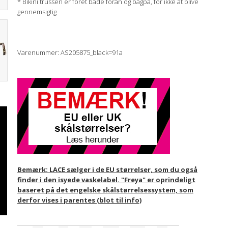
* Bikini trussen er foret både foran og bagpå, for ikke at blive
gennemsigtig
Varenummer: AS205875_black=91a
Bemærk: LACE sælger i de EU størrelser, som du også
finder i den isyede vaskelabel. "Freya" er oprindeligt
baseret på det engelske skålstørrelsessystem, som
derfor vises i parentes (blot til info)