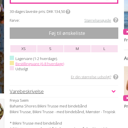
30-dages laveste pris
DKK 134,50
Farve:
Størrelsesguide
Føj til ønskeliste
F
XS
S
M
L
A
Lagervare (1-2 hverdage).
Bestillingsvare (6-8 hverdage)
Udsolgt
Er din størrelse udsolgt?
Varebeskrivelse
Freya Swim
Bahama Shores Bikini Trusse med bindebånd
Bikini Trusse, Bikini Trusse - med bindebånd, Mønster - Tropisk
* Bikini Trusse med bindebånd