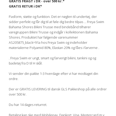
GRATIS FRAGT i DK - over 500 kr.*
GRATIS RETUR i DK*
Pasform, støtte og funktion. Det er nøglen til undertøj, der
sidder perfekt og får dig til at føle dig bedre tilpas ... Freya Swim
Bahama Shores Bikini Trusse med bindebånd tilhører
varegruppen Bikini Trusse og indgår i kollektionen Bahama
Shores. Produktet har følgende varenummer
AS205875_black=91a hos Freya Swim og indeholder
materialerne Polyamid 80%, Elastan 20% og fåes i farverne .
. Freya Swim er ungt, smart og farverigt bikini, tankini og og
badetøj fra D til H skål.
Vi sender din pakke 1-3 hverdage efter vi har modtaget din
ordre.
Der er GRATIS LEVERING til dansk GLS Pakkeshop på alle ordrer
over 500 kr.
Du har 14 dages returret.
Betaling kan ske med Mobilepay, Dankort, Visa, Mastercard m.v.