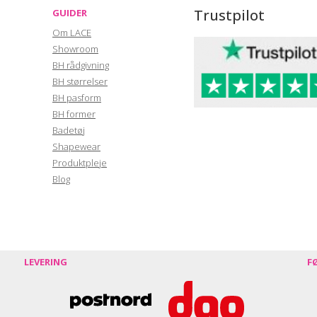
Trustpilot
GUIDER
Om LACE
Showroom
BH rådgivning
BH størrelser
BH pasform
BH former
Badetøj
Shapewear
Produktpleje
Blog
LEVERING
F