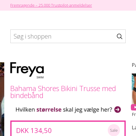
Fremragende – 25.000 Trustpilot-anmeldelser
BH'er
Trusser
Badetøj
P
Bahama Shores Bikini Trusse med
bindebånd
F
L
DKK 134,50
Sale