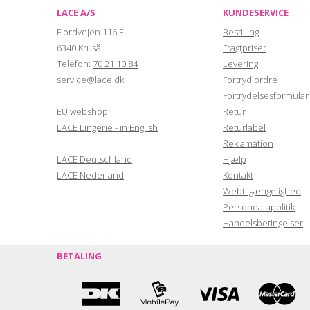
LACE A/S
KUNDESERVICE
Fjordvejen 116 E
Bestilling
6340 Kruså
Fragtpriser
Telefon:
70 21 10 84
Levering
service@lace.dk
Fortryd ordre
Fortrydelsesformular
EU webshop:
Retur
LACE Lingerie - in English
Returlabel
Reklamation
LACE Deutschland
Hjælp
LACE Nederland
Kontakt
Webtilgængelighed
Persondatapolitik
Handelsbetingelser
BETALING