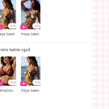
-50%
-50%
reya Swim
Freya Swim
ndre købte også
-35%
-50%
PrimaDonna Lingerie
Freya Swim