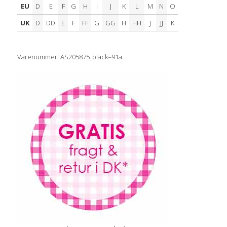
EU
D
E
F
G
H
I
J
K
L
M
N
O
UK
D
DD
E
F
FF
G
GG
H
HH
J
JJ
K
Varenummer: AS205875_black=91a