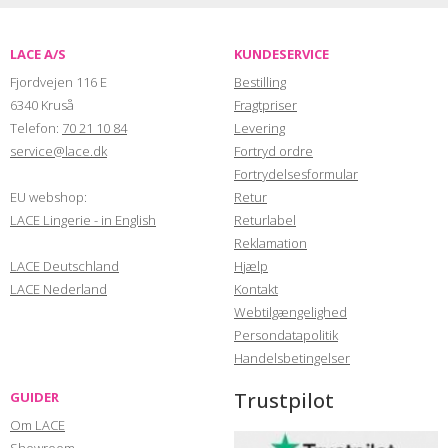
LACE A/S
KUNDESERVICE
Fjordvejen 116 E
Bestilling
6340 Kruså
Fragtpriser
Telefon:
70 21 10 84
Levering
service@lace.dk
Fortryd ordre
Fortrydelsesformular
EU webshop:
Retur
LACE Lingerie - in English
Returlabel
Reklamation
LACE Deutschland
Hjælp
LACE Nederland
Kontakt
Webtilgængelighed
Persondatapolitik
Handelsbetingelser
Trustpilot
GUIDER
Om LACE