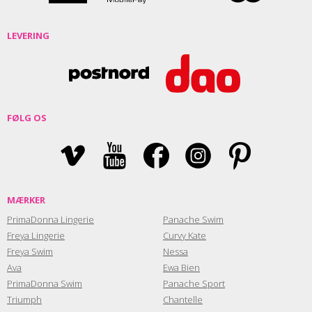
LEVERING
FØLG OS
MÆRKER
PrimaDonna Lingerie
Panache Swim
Freya Lingerie
Curvy Kate
Freya Swim
Nessa
Ava
Ewa Bien
PrimaDonna Swim
Panache Sport
Triumph
Chantelle