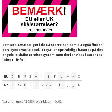
Bemærk: LACE sælger i de EU størrelser, som du også finder i
den isyede vaskelabel. "Freya" er oprindeligt baseret på det
engelske skålstørrelsessystem, som derfor vises i parentes
(blot til info)
EU
D
E
F
G
H
I
J
K
L
M
N
O
UK
D
DD
E
F
FF
G
GG
H
HH
J
JJ
K
Varenummer: AS7234_plainblack=49d92