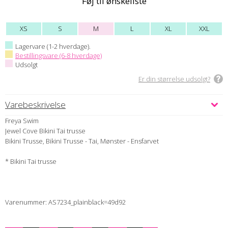
Føj til ønskeliste
XS
S
M
L
XL
XXL
Lagervare (1-2 hverdage).
Bestillingsvare (6-8 hverdage)
Udsolgt
Er din størrelse udsolgt?
Varebeskrivelse
Freya Swim
Jewel Cove Bikini Tai trusse
Bikini Trusse, Bikini Trusse - Tai, Mønster - Ensfarvet
* Bikini Tai trusse
Varenummer: AS7234_plainblack=49d92