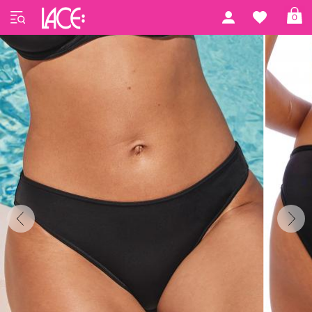
Forside
Freya Swim
Jewel Cove
0