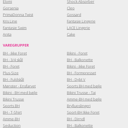
Elomi
Shock Absorber
Gorsenia
Cleo
PrimaDonna Twist
Gossard
Kris Line
Fantasie Lingerie
Fantasie Swim
LACE Lingerie
Anita
Cake
VAREGRUPPER
BH - ikke Foret
Bikini - Foret
BH - 3/4 skål
BH - Balkonette
BH - Foret
Bikini - ikke Foret
Plus-Size
BH - Formpresset
BH - Fuldskål
BH - Dybt V
Mønster - Ensfarvet
Sports BH med bøjle
Bikini - BH med bøjle
Bikini Trusse - Tai
Bikini Trusse
Amme-BH med bøjle
Sports BH
Bryllupslingeri
BH - T-Shirt
Sport-BH Ikke Foret
Amme-BH
BH - Dirndl
Seduction
BH - Balkonette