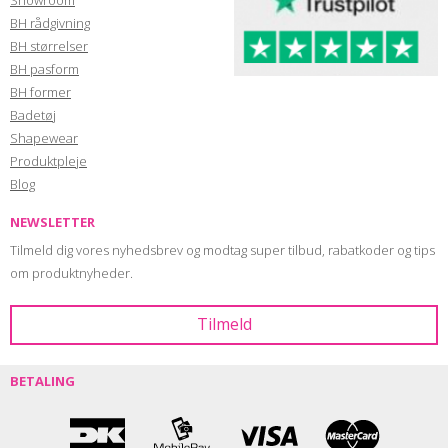
Showroom
BH rådgivning
BH størrelser
BH pasform
BH former
Badetøj
Shapewear
Produktpleje
Blog
NEWSLETTER
Tilmeld dig vores nyhedsbrev og modtag super tilbud, rabatkoder og tips
om produktnyheder.
BETALING