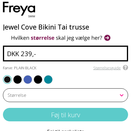
Jewel Cove Bikini Tai trusse
DKK 239,-
Farve: PLAIN BLACK
Størrelsesguide
BLACK
PLAIN AZURE
STRIPE BLACK
PLAIN MOONSTONE
PLAIN BLACK