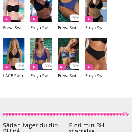
-30%
Freya Swim
Freya Swim
Freya Swim
Freya Swim
-20%
-30%
-30%
LACE Swim
Freya Swim
Freya Swim
Freya Swim
Sådan tager du din
Find min BH
BH på
størrelse