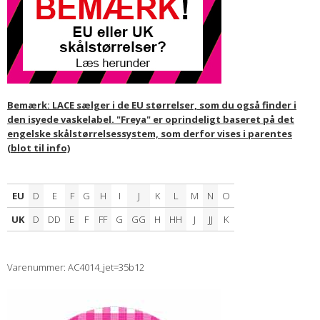
Bemærk: LACE sælger i de EU størrelser, som du også finder i
den isyede vaskelabel. "Freya" er oprindeligt baseret på det
engelske skålstørrelsessystem, som derfor vises i parentes
(blot til info)
EU
D
E
F
G
H
I
J
K
L
M
N
O
UK
D
DD
E
F
FF
G
GG
H
HH
J
JJ
K
Varenummer: AC4014_jet=35b12