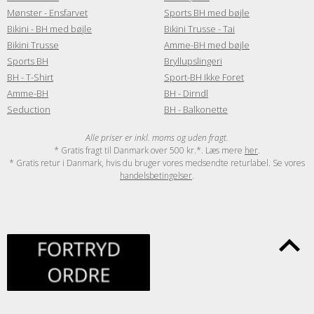
Mønster - Ensfarvet
Sports BH med bøjle
Bikini - BH med bøjle
Bikini Trusse - Tai
Bikini Trusse
Amme-BH med bøjle
Sports BH
Bryllupslingeri
BH - T-Shirt
Sport-BH Ikke Foret
Amme-BH
BH - Dirndl
Seduction
BH - Balkonette
Alle priser er inkl. moms og uden fragt.
* Gratis fragt til Danmark over 500 kr.*. Læs mere
her
.
* Gratis retur i Danmark, hvis du bruger vores medsendte returlabel. Se vores
handelsbetingelser
.