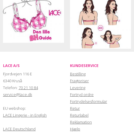
LACE A/S
KUNDESERVICE
Fjordvejen 116 E
Bestilling
6340 Kruså
Fragtpriser
Telefon:
70 21 10 84
Levering
service@lace.dk
Fortryd ordre
Fortrydelsesformular
EU webshop:
Retur
LACE Lingerie - in English
Returlabel
Reklamation
LACE Deutschland
Hjælp