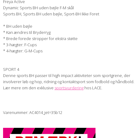
Freya Active
Dynamic Sports BH uden bøjle F-M skål
Sports BH, Sports BH uden bøjle, Sport-BH Ikke Foret
* BH uden bøjle
* Kan ændres til Bryderryg
* Brede forede stropper for ekstra støtte
* 3-hægter: F-Cups
* 4-hægter: G-M-Cups
SPORT 4
Denne sports BH passer til high impact aktiviteter som sportgrene, der
involverer løb og hop, ridning og kontaktsport som fodbold og håndbold.
Lær mere om den exklusive
sportsvurdering
hos LACE.
Varenummer: AC4014_jet=35b12