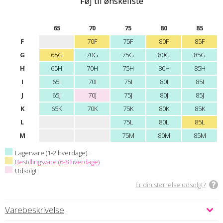
Føj til ønskeliste
65
70
75
80
85
F
70F
75F
80F
85F
G
65G
70G
75G
80G
85G
H
65H
70H
75H
80H
85H
I
65I
70I
75I
80I
85I
J
65J
70J
75J
80J
85J
K
65K
70K
75K
80K
85K
L
75L
80L
85L
M
75M
80M
85M
Lagervare (1-2 hverdage).
Bestillingsvare (6-8 hverdage)
Udsolgt
Er din størrelse udsolgt?
Varebeskrivelse