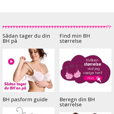
Sådan tager du din
Find min BH
BH på
størrelse
BH pasform guide
Beregn din BH
størrelse