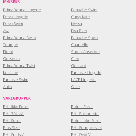
MÆRKER
PrimaDonna Lingerie
Panache Swim
Freya Lingerie
Curvy Kate
Freya Swim
Nessa
Ava
Ewa Bien
PrimaDonna Swim
Panache Sport
Triumph
Chantelle
Elomi
Shock Absorber
Gorsenia
Cleo
PrimaDonna Twist
Gossard
Kris Line
Fantasie Lingerie
Fantasie Swim
LACE Lingerie
Anita
Cake
VAREGRUPPER
BH - ikke Foret
Bikini - Foret
BH - 3/4 skål
BH - Balkonette
BH - Foret
Bikini - ikke Foret
Plus-Size
BH - Formpresset
BH - Fuldskål
BH - Dybt V