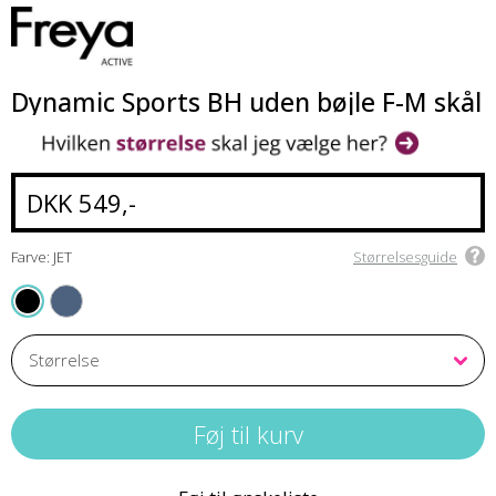
Dynamic Sports BH uden bøjle F-M skål
DKK 549,-
Farve: JET
Størrelsesguide
STEEL BLUE
JET