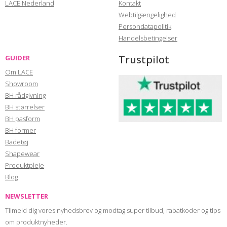
LACE Nederland
Kontakt
Webtilgængelighed
Persondatapolitik
Handelsbetingelser
Trustpilot
GUIDER
Om LACE
Showroom
BH rådgivning
BH størrelser
BH pasform
BH former
Badetøj
Shapewear
Produktpleje
Blog
NEWSLETTER
Tilmeld dig vores nyhedsbrev og modtag super tilbud, rabatkoder og tips
om produktnyheder.