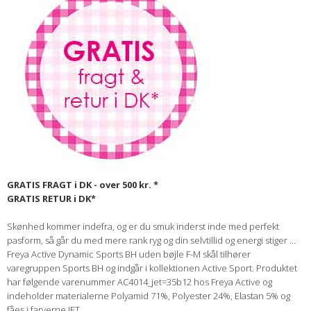
GRATIS FRAGT i DK - over 500 kr. *
GRATIS RETUR i DK*
Skønhed kommer indefra, og er du smuk inderst inde med perfekt
pasform, så går du med mere rank ryg og din selvtillid og energi stiger ...
Freya Active Dynamic Sports BH uden bøjle F-M skål tilhører
varegruppen Sports BH og indgår i kollektionen Active Sport. Produktet
har følgende varenummer AC4014_jet=35b12 hos Freya Active og
indeholder materialerne Polyamid 71%, Polyester 24%, Elastan 5% og
fåes i farverne JET.