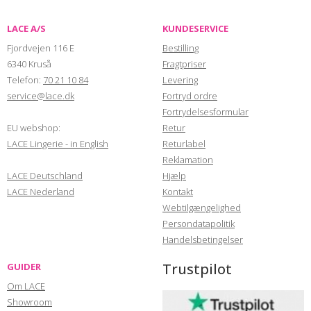
LACE A/S
KUNDESERVICE
Fjordvejen 116 E
Bestilling
6340 Kruså
Fragtpriser
Telefon:
70 21 10 84
Levering
service@lace.dk
Fortryd ordre
Fortrydelsesformular
EU webshop:
Retur
LACE Lingerie - in English
Returlabel
Reklamation
LACE Deutschland
Hjælp
LACE Nederland
Kontakt
Webtilgængelighed
Persondatapolitik
Handelsbetingelser
Trustpilot
GUIDER
Om LACE
Showroom