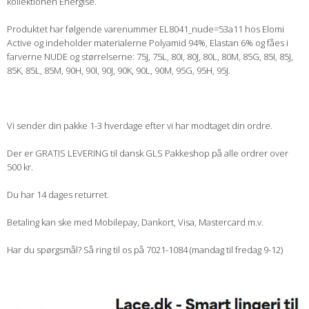
kollektionen Energise.
Produktet har følgende varenummer EL8041_nude=53a11 hos Elomi
Active og indeholder materialerne Polyamid 94%, Elastan 6% og fåes i
farverne NUDE og størrelserne: 75J, 75L, 80I, 80J, 80L, 80M, 85G, 85I, 85J,
85K, 85L, 85M, 90H, 90I, 90J, 90K, 90L, 90M, 95G, 95H, 95J.
Vi sender din pakke 1-3 hverdage efter vi har modtaget din ordre.
Der er GRATIS LEVERING til dansk GLS Pakkeshop på alle ordrer over
500 kr.
Du har 14 dages returret.
Betaling kan ske med Mobilepay, Dankort, Visa, Mastercard m.v.
Har du spørgsmål? Så ring til os på 7021-1084 (mandag til fredag 9-12)