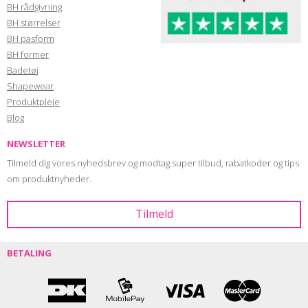
BH rådgivning
BH størrelser
BH pasform
BH former
Badetøj
Shapewear
Produktpleje
Blog
NEWSLETTER
Tilmeld dig vores nyhedsbrev og modtag super tilbud, rabatkoder og tips
om produktnyheder.
BETALING