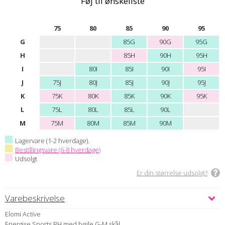
Føj til ønskeliste
75
80
85
90
95
G
85G
90G
95G
H
85H
90H
95H
I
80I
85I
90I
95I
J
75J
80J
85J
90J
95J
K
75K
80K
85K
90K
95K
L
75L
80L
85L
90L
M
75M
80M
85M
90M
Lagervare (1-2 hverdage).
Bestillingsvare (6-8 hverdage)
Udsolgt
Er din størrelse udsolgt?
Varebeskrivelse
Elomi Active
Energise Sports BH med bøjle G-M skål