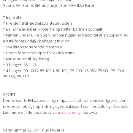
Sports BH, Sports BH med bøjle, Sport-BH Ikke Foret
* Bøjle BH
* Fire-delt skål med ekstra støtte i siden
* Bøjlerne adskiller brysterne og støtter barmen optimalt
* Kanten under BH'en og rundt om ryggen er beskyttet af en super blød
elastik for at undgå ubehagelig friktion
* Svedtransporterende materiale
* Brede forede stropper for ekstra støtte
* Kan ændres til Bryderryg
* 3-hægter: 85G; 75I
* 4-hægter: 90-100G; 85-100H; 80-100I; 75-100J; 75-95K; 75-90L; 75-90M;
75-85N; 75-85O
SPORT 4
Denne sports BH passer til high impact aktiviteter som sportgrene, der
involverer løb og hop, ridning og kontaktsport som fodbold og håndbold.
Lær mere om den exklusive
sportsvurdering
hos LACE.
Varenummer: EL8041_nude=53a11