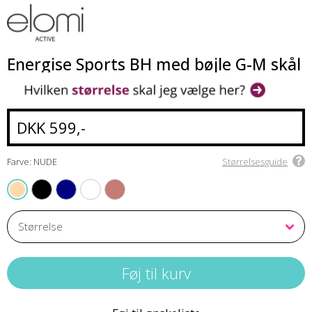
Energise Sports BH med bøjle G-M skål
DKK 599,-
Farve: NUDE
Størrelsesguide
BLACK
NAVY
WHITE
ROSEWOOD
NUDE