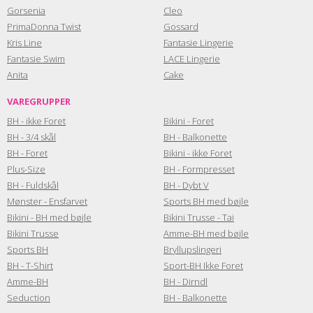
Gorsenia
Cleo
PrimaDonna Twist
Gossard
Kris Line
Fantasie Lingerie
Fantasie Swim
LACE Lingerie
Anita
Cake
VAREGRUPPER
BH - ikke Foret
Bikini - Foret
BH - 3/4 skål
BH - Balkonette
BH - Foret
Bikini - ikke Foret
Plus-Size
BH - Formpresset
BH - Fuldskål
BH - Dybt V
Mønster - Ensfarvet
Sports BH med bøjle
Bikini - BH med bøjle
Bikini Trusse - Tai
Bikini Trusse
Amme-BH med bøjle
Sports BH
Bryllupslingeri
BH - T-Shirt
Sport-BH Ikke Foret
Amme-BH
BH - Dirndl
Seduction
BH - Balkonette