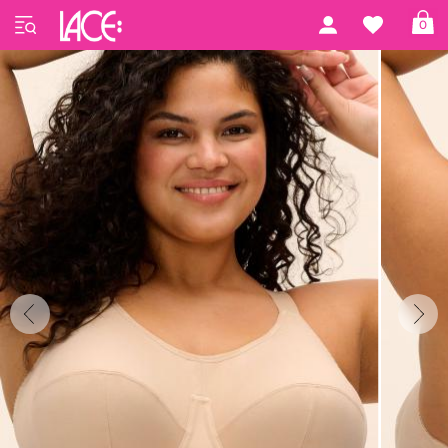
Forside
Elomi Active
Energise
0