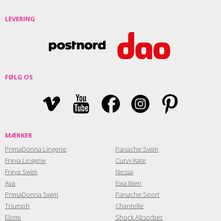
LEVERING
FØLG OS
MÆRKER
PrimaDonna Lingerie
Panache Swim
Freya Lingerie
Curvy Kate
Freya Swim
Nessa
Ava
Ewa Bien
PrimaDonna Swim
Panache Sport
Triumph
Chantelle
Elomi
Shock Absorber