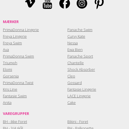
MÆRKER
PrimaDonna Lingerie
Panache Swim
Freya Lingerie
Curvy Kate
Freya Swim
Nessa
Ava
Ewa Bien
PrimaDonna Swim
Panache Sport
Triumph
Chantelle
Elomi
Shock Absorber
Gorsenia
Cleo
PrimaDonna Twist
Gossard
Kris Line
Fantasie Lingerie
Fantasie Swim
LACE Lingerie
Anita
Cake
VAREGRUPPER
BH - ikke Foret
Bikini - Foret
BH - 3/4 skål
BH - Balkonette