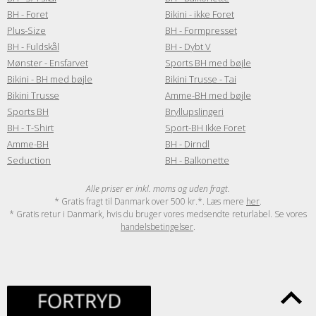
BH - Foret
Bikini - ikke Foret
Plus-Size
BH - Formpresset
BH - Fuldskål
BH - Dybt V
Mønster - Ensfarvet
Sports BH med bøjle
Bikini - BH med bøjle
Bikini Trusse - Tai
Bikini Trusse
Amme-BH med bøjle
Sports BH
Bryllupslingeri
BH - T-Shirt
Sport-BH Ikke Foret
Amme-BH
BH - Dirndl
Seduction
BH - Balkonette
Alle priser er inkl. moms og uden fragt.
* Gratis fragt til Danmark over 500 kr.*. Læs mere
her
.
* Gratis retur i Danmark, hvis du bruger vores medsendte returlabel. Se vores
handelsbetingelser
.