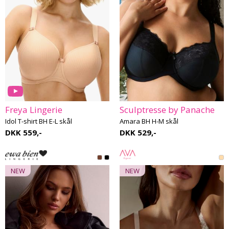
Freya Lingerie
Sculptresse by Panache
Idol T-shirt BH E-L skål
Amara BH H-M skål
DKK 559,-
DKK 529,-
NEW
NEW