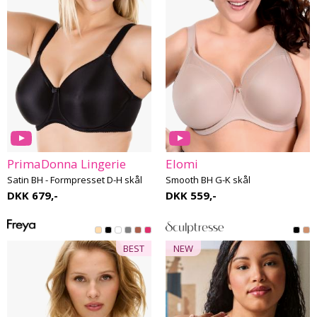
PrimaDonna Lingerie
Elomi
Satin BH - Formpresset D-H skål
Smooth BH G-K skål
DKK 679,-
DKK 559,-
BEST
NEW