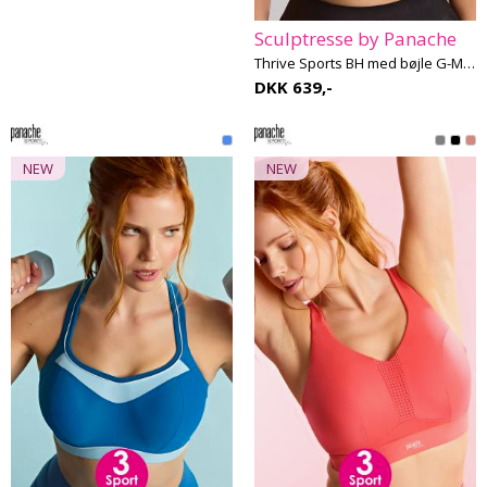
Sculptresse by Panache
Thrive Sports BH med bøjle G-M skål
DKK 639,-
NEW
NEW