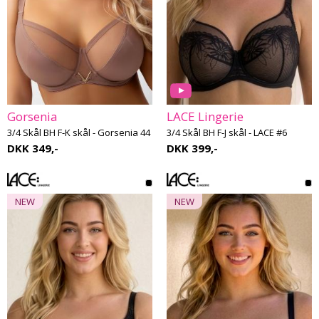
Gorsenia
LACE Lingerie
3/4 Skål BH F-K skål - Gorsenia 44
3/4 Skål BH F-J skål - LACE #6
DKK 349,-
DKK 399,-
NEW
NEW