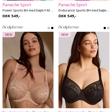
Panache Sport
Panache Sport
Power Sports BH med bøjle F-M skål
Endurance Sports BH med bøjle F-K skål
DKK 549,-
DKK 549,-
NEW
NEW