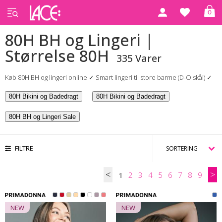
0
Forside
BH
80H BH og Lingeri | Størrelse 80H
80H BH og Lingeri |
Størrelse 80H
335 Varer
Køb 80H BH og lingeri online ✓ Smart lingeri til store barme (D-O skål) ✓
80H Bikini og Badedragt
80H Bikini og Badedragt
80H BH og Lingeri Sale
FILTRE
<
>
1
2
3
4
5
6
7
8
9
NEW
NEW