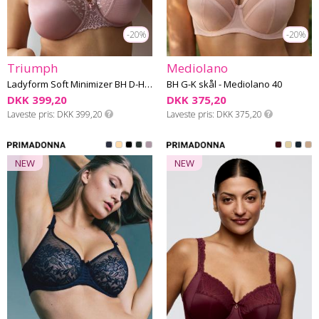
-20%
-20%
Triumph
Mediolano
Ladyform Soft Minimizer BH D-H skål
BH G-K skål - Mediolano 40
DKK 399,20
DKK 375,20
Laveste pris
DKK 399,20
Laveste pris
DKK 375,20
NEW
NEW