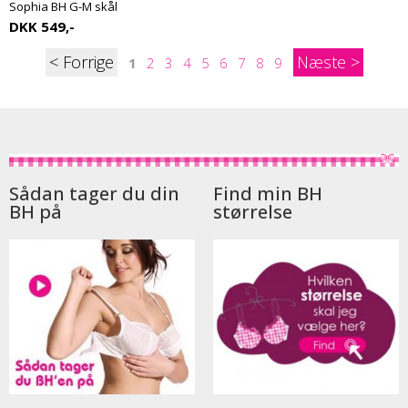
Sophia BH G-M skål
DKK 549,-
<
>
1
2
3
4
5
6
7
8
9
Sådan tager du din
Find min BH
BH på
størrelse