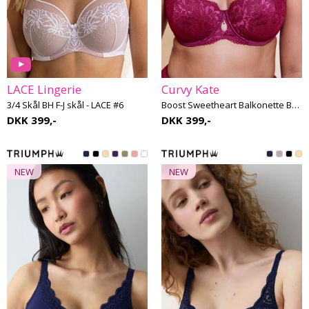
LACE Lingerie
Curvy Kate
3/4 Skål BH F-J skål - LACE #6
Boost Sweetheart Balkonette BH G-K skål
DKK 399,-
DKK 399,-
NEW
NEW