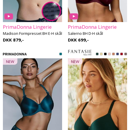
PrimaDonna Lingerie
PrimaDonna Lingerie
Madison Formpresset BH E-H skål
Salerno BH D-H skål
DKK 879,-
DKK 699,-
NEW
NEW