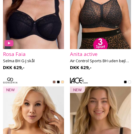
Rosa Faia
Anita active
Selma BH G-J skål
Air Control Sports BH uden bøjle E-H skål
DKK 629,-
DKK 629,-
NEW
NEW