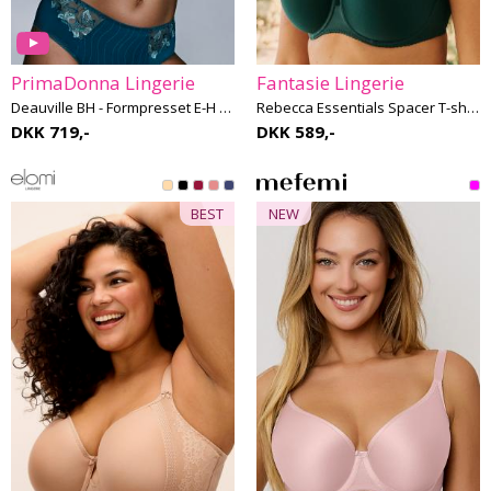
PrimaDonna Lingerie
Fantasie Lingerie
Deauville BH - Formpresset E-H skål
Rebecca Essentials Spacer T-shirt BH F-K skål
DKK 719,-
DKK 589,-
BEST
NEW