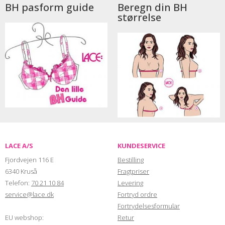
BH pasform guide
Beregn din BH
størrelse
LACE A/S
KUNDESERVICE
Fjordvejen 116 E
Bestilling
6340 Kruså
Fragtpriser
Telefon:
70 21 10 84
Levering
service@lace.dk
Fortryd ordre
Fortrydelsesformular
EU webshop:
Retur