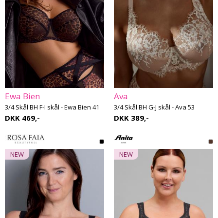
Ewa Bien
Ava
3/4 Skål BH F-I skål - Ewa Bien 41
3/4 Skål BH G-J skål - Ava 53
DKK 469,-
DKK 389,-
NEW
NEW