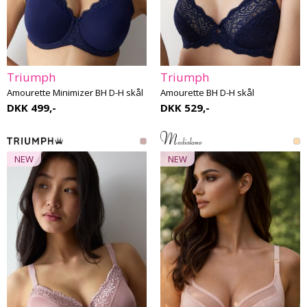
Triumph
Triumph
Amourette Minimizer BH D-H skål
Amourette BH D-H skål
DKK 499,-
DKK 529,-
NEW
NEW