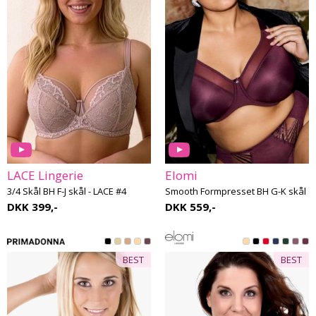
LACE Lingerie
Elomi
3/4 Skål BH F-J skål - LACE #4
Smooth Formpresset BH G-K skål
DKK 399,-
DKK 559,-
BEST
BEST