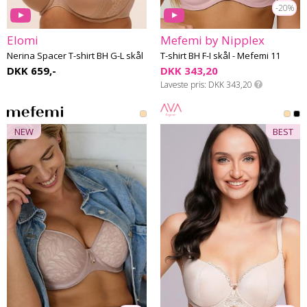
-20%
Elomi
Mefemi by Nipplex
Nerina Spacer T-shirt BH G-L skål
T-shirt BH F-I skål - Mefemi 11
DKK 659,-
DKK 343,20
Laveste pris
DKK 343,20
NEW
BEST