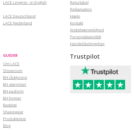
LACE Lingerie - in English
Returlabel
Reklamation
LACE Deutschland
Hjælp
LACE Nederland
Kontakt
Webtilgængelighed
Persondatapolitik
Handelsbetingelser
Trustpilot
GUIDER
Om LACE
Showroom
BH rådgivning
BH størrelser
BH pasform
BH former
Badetøj
Shapewear
Produktpleje
Blog