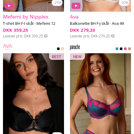
-25%
-20%
Mefemi by Nipplex
Ava
T-shirt BH F-I skål - Mefemi 12
Balkonette BH F-J skål - Ava 49
DKK 359,25
DKK 279,20
Laveste pris
DKK 359,25
Laveste pris
DKK 279,20
BEST
NEW