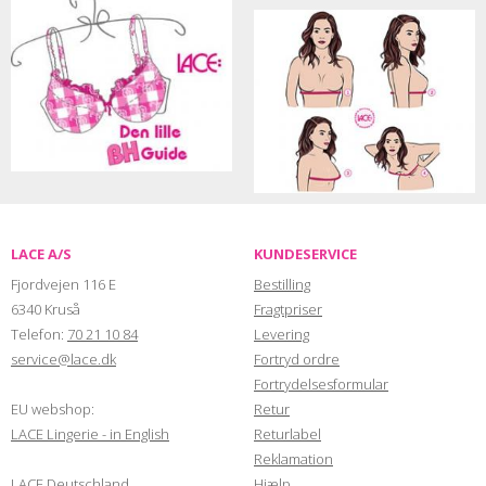
LACE A/S
KUNDESERVICE
Fjordvejen 116 E
Bestilling
6340 Kruså
Fragtpriser
Telefon:
70 21 10 84
Levering
service@lace.dk
Fortryd ordre
Fortrydelsesformular
EU webshop:
Retur
LACE Lingerie - in English
Returlabel
Reklamation
LACE Deutschland
Hjælp