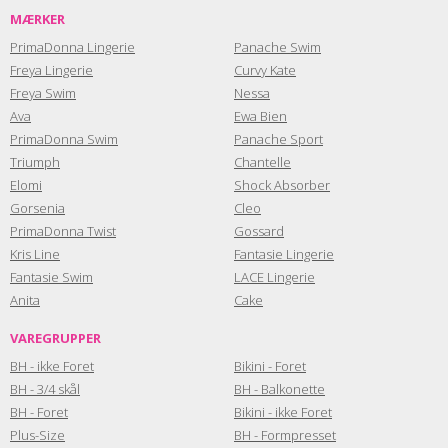
MÆRKER
PrimaDonna Lingerie
Panache Swim
Freya Lingerie
Curvy Kate
Freya Swim
Nessa
Ava
Ewa Bien
PrimaDonna Swim
Panache Sport
Triumph
Chantelle
Elomi
Shock Absorber
Gorsenia
Cleo
PrimaDonna Twist
Gossard
Kris Line
Fantasie Lingerie
Fantasie Swim
LACE Lingerie
Anita
Cake
VAREGRUPPER
BH - ikke Foret
Bikini - Foret
BH - 3/4 skål
BH - Balkonette
BH - Foret
Bikini - ikke Foret
Plus-Size
BH - Formpresset