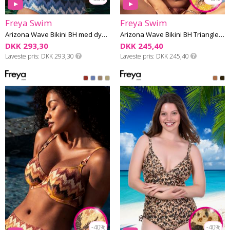
Freya Swim
Freya Swim
Arizona Wave Bikini BH med dyb udskæring G-L skål
Arizona Wave Bikini BH Triangle E-H skål
DKK 293,30
DKK 245,40
Laveste pris
DKK 293,30
Laveste pris
DKK 245,40
-40%
-40%