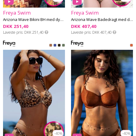
Freya Swim
Freya Swim
Arizona Wave Bikini BH med dyb udskæring G-L skål
Arizona Wave Badedragt med dyb udskæring F-I skål
DKK 251,40
DKK 407,40
Laveste pris
DKK 251,40
Laveste pris
DKK 407,40
-40%
-40%