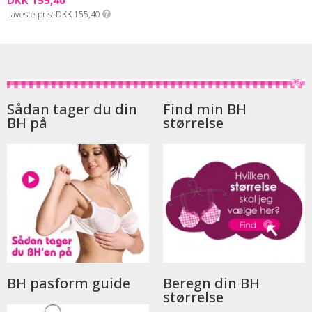
DKK 155,40
Laveste pris
DKK 155,40
Sådan tager du din
Find min BH
BH på
størrelse
BH pasform guide
Beregn din BH
størrelse