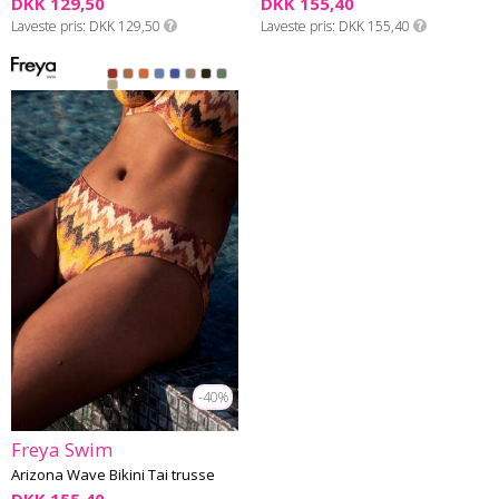
DKK 129,50
DKK 155,40
Laveste pris
DKK 129,50
Laveste pris
DKK 155,40
-40%
Freya Swim
Arizona Wave Bikini Tai trusse