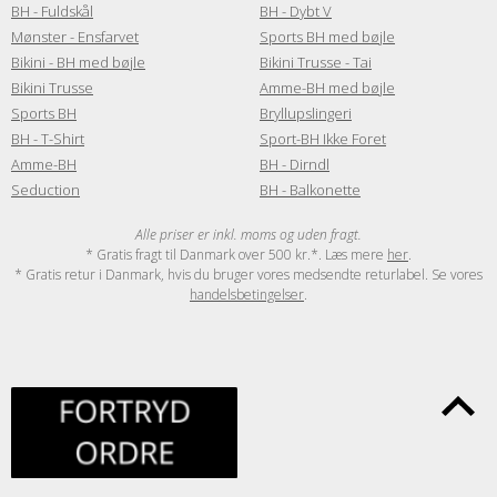
BH - Fuldskål
BH - Dybt V
Mønster - Ensfarvet
Sports BH med bøjle
Bikini - BH med bøjle
Bikini Trusse - Tai
Bikini Trusse
Amme-BH med bøjle
Sports BH
Bryllupslingeri
BH - T-Shirt
Sport-BH Ikke Foret
Amme-BH
BH - Dirndl
Seduction
BH - Balkonette
Alle priser er inkl. moms og uden fragt.
* Gratis fragt til Danmark over 500 kr.*. Læs mere
her
.
* Gratis retur i Danmark, hvis du bruger vores medsendte returlabel. Se vores
handelsbetingelser
.