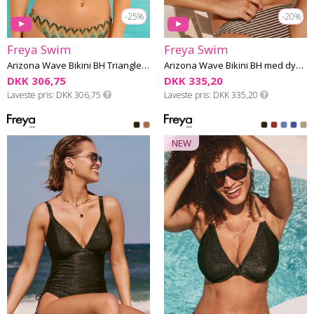
-25%
-20%
Freya Swim
Freya Swim
Arizona Wave Bikini BH Triangle E-I skål
Arizona Wave Bikini BH med dyb udskæring G-L skål
DKK 306,75
DKK 335,20
Laveste pris
DKK 306,75
Laveste pris
DKK 335,20
NEW