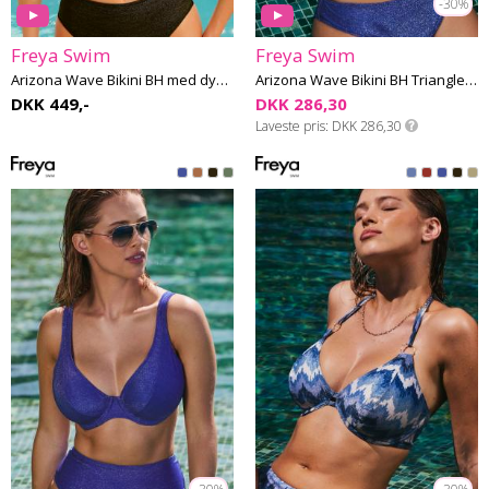
-30%
Freya Swim
Freya Swim
Arizona Wave Bikini BH med dyb udskæring G-M skål
Arizona Wave Bikini BH Triangle E-H skål
DKK 449,-
DKK 286,30
Laveste pris
DKK 286,30