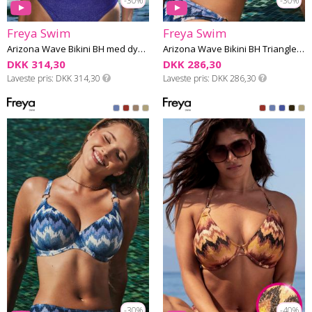
-30%
-30%
Freya Swim
Freya Swim
Arizona Wave Bikini BH med dyb udskæring F-K skål
Arizona Wave Bikini BH Triangle E-H skål
DKK 314,30
DKK 286,30
Laveste pris
DKK 314,30
Laveste pris
DKK 286,30
-30%
-40%