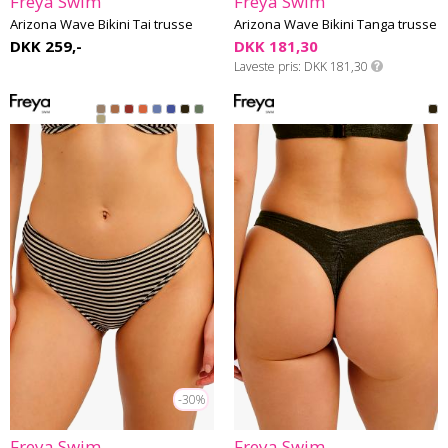
Freya Swim
Freya Swim
Arizona Wave Bikini Tai trusse
Arizona Wave Bikini Tanga trusse
DKK 259,-
DKK 181,30
Laveste pris
DKK 181,30
-30%
Freya Swim
Freya Swim