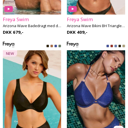
Freya Swim
Freya Swim
Arizona Wave Badedragt med dyb udskæring F-I skål
Arizona Wave Bikini BH Triangle E-I skål
DKK 679,-
DKK 409,-
NEW