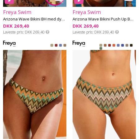
Freya Swim
Freya Swim
Arizona Wave Bikini BH med dyb udskæring G-M skål
Arizona Wave Bikini Push Up BH F-K skål
DKK 269,40
DKK 269,40
Laveste pris
DKK 269,40
Laveste pris
DKK 269,40