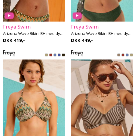
Freya Swim
Freya Swim
Arizona Wave Bikini BH med dyb udskæring G-L skål
Arizona Wave Bikini BH med dyb udskæring G-M skål
DKK 419,-
DKK 449,-