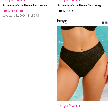
Arizona Wave Bikini Tai trusse
Arizona Wave Bikini G-streng
DKK 181,30
DKK 239,-
Laveste pris
DKK 181,30
Freya Swim