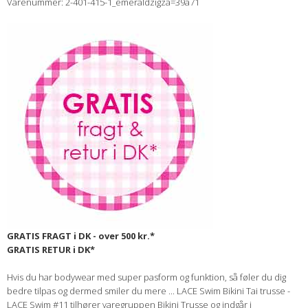
Varenummer: 2-401-415-1_emeraldzigza=39a71
GRATIS FRAGT i DK - over 500 kr.*
GRATIS RETUR i DK*
Hvis du har bodywear med super pasform og funktion, så føler du dig
bedre tilpas og dermed smiler du mere ... LACE Swim Bikini Tai trusse -
LACE Swim #11 tilhører varegruppen Bikini Trusse og indgår i