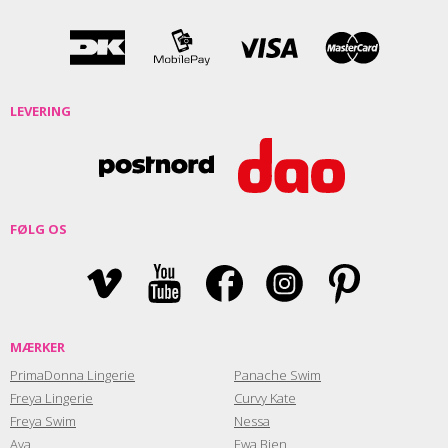
LEVERING
FØLG OS
MÆRKER
PrimaDonna Lingerie
Panache Swim
Freya Lingerie
Curvy Kate
Freya Swim
Nessa
Ava
Ewa Bien