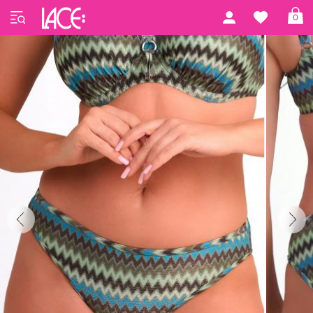
Forside
LACE Swim
LACE Swim #11
0