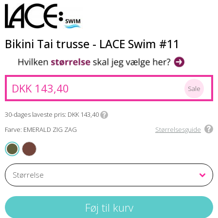
Bikini Tai trusse - LACE Swim #11
DKK 143,40
Sale
30-dages laveste pris
DKK 143,40
Farve: EMERALD ZIG ZAG
Størrelsesguide
BRONZE ZIG ZAG
EMERALD ZIG ZAG