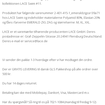
kollektionen LACE Swim #11.
Produktet har følgende varenummer 2-401-415-1_emeraldzigza=39a71
hos LACE Swim og indeholder materialerne Polyamid 80%, Elastan 20%
og fåes i farverne EMERALD ZIG ZAG og størrelserne: M, XL, XXL.
LACE er et varemærke tilhørende producenten LACE GmbH. Deres
postadresse er: Graf-Zeppelin-Strasse 20 24941 Flensburg Deutschland.
Deres e-mail er service@lace.de
Vi sender din pakke 1-3 hverdage efter vi har modtaget din ordre.
Der er GRATIS LEVERING til dansk GLS Pakkeshop på alle ordrer over
500 kr.
Du har 14 dages returret.
Betaling kan ske med Mobilepay, Dankort, Visa, Mastercard m.v.
Har du spørgsmål? Så ring til os på 7021-1084 (mandag til fredag 9-12)