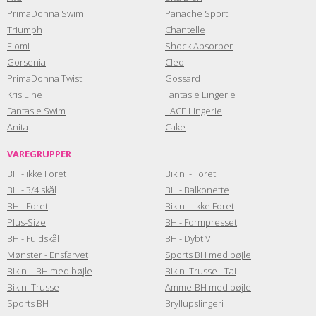
PrimaDonna Swim
Panache Sport
Triumph
Chantelle
Elomi
Shock Absorber
Gorsenia
Cleo
PrimaDonna Twist
Gossard
Kris Line
Fantasie Lingerie
Fantasie Swim
LACE Lingerie
Anita
Cake
VAREGRUPPER
BH - ikke Foret
Bikini - Foret
BH - 3/4 skål
BH - Balkonette
BH - Foret
Bikini - ikke Foret
Plus-Size
BH - Formpresset
BH - Fuldskål
BH - Dybt V
Mønster - Ensfarvet
Sports BH med bøjle
Bikini - BH med bøjle
Bikini Trusse - Tai
Bikini Trusse
Amme-BH med bøjle
Sports BH
Bryllupslingeri