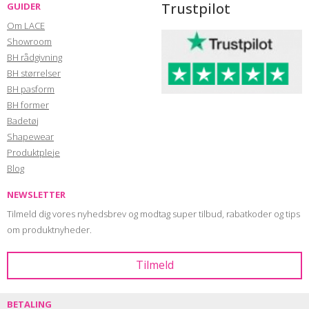
Trustpilot
GUIDER
Om LACE
Showroom
BH rådgivning
BH størrelser
BH pasform
BH former
Badetøj
Shapewear
Produktpleje
Blog
NEWSLETTER
Tilmeld dig vores nyhedsbrev og modtag super tilbud, rabatkoder og tips
om produktnyheder.
BETALING