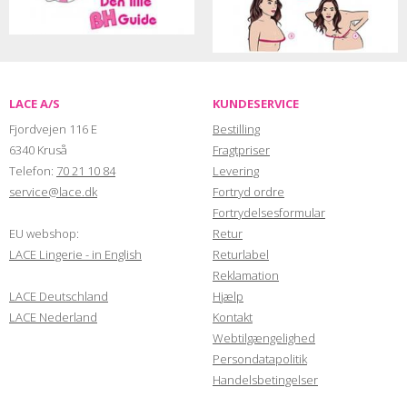
LACE A/S
KUNDESERVICE
Fjordvejen 116 E
Bestilling
6340 Kruså
Fragtpriser
Telefon:
70 21 10 84
Levering
service@lace.dk
Fortryd ordre
Fortrydelsesformular
EU webshop:
Retur
LACE Lingerie - in English
Returlabel
Reklamation
LACE Deutschland
Hjælp
LACE Nederland
Kontakt
Webtilgængelighed
Persondatapolitik
Handelsbetingelser