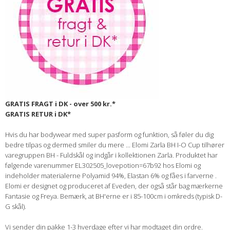
GRATIS FRAGT i DK - over 500 kr.*
GRATIS RETUR i DK*
Hvis du har bodywear med super pasform og funktion, så føler du dig
bedre tilpas og dermed smiler du mere ... Elomi Zarla BH I-O Cup tilhører
varegruppen BH - Fuldskål og indgår i kollektionen Zarla. Produktet har
følgende varenummer EL302505_lovepotion=67b92 hos Elomi og
indeholder materialerne Polyamid 94%, Elastan 6% og fåes i farverne .
Elomi er designet og produceret af Eveden, der også står bag mærkerne
Fantasie og Freya. Bemærk, at BH'erne er i 85-100cm i omkreds (typisk D-
G skål).
Vi sender din pakke 1-3 hverdage efter vi har modtaget din ordre.