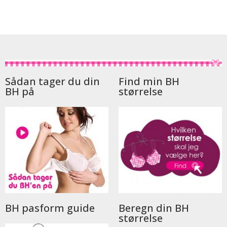
Sådan tager du din
Find min BH
BH på
størrelse
BH pasform guide
Beregn din BH
størrelse