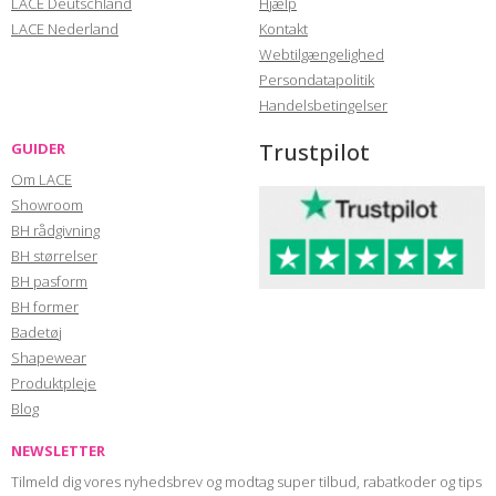
LACE Deutschland
Hjælp
LACE Nederland
Kontakt
Webtilgængelighed
Persondatapolitik
Handelsbetingelser
Trustpilot
GUIDER
Om LACE
Showroom
BH rådgivning
BH størrelser
BH pasform
BH former
Badetøj
Shapewear
Produktpleje
Blog
NEWSLETTER
Tilmeld dig vores nyhedsbrev og modtag super tilbud, rabatkoder og tips