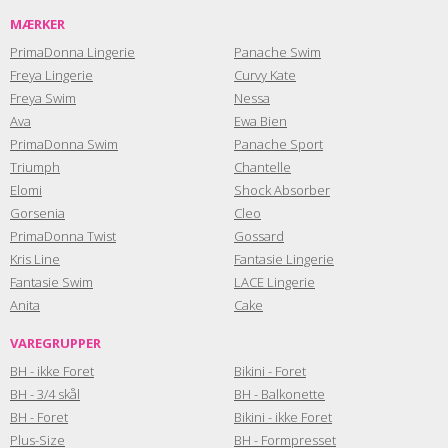
MÆRKER
PrimaDonna Lingerie
Panache Swim
Freya Lingerie
Curvy Kate
Freya Swim
Nessa
Ava
Ewa Bien
PrimaDonna Swim
Panache Sport
Triumph
Chantelle
Elomi
Shock Absorber
Gorsenia
Cleo
PrimaDonna Twist
Gossard
Kris Line
Fantasie Lingerie
Fantasie Swim
LACE Lingerie
Anita
Cake
VAREGRUPPER
BH - ikke Foret
Bikini - Foret
BH - 3/4 skål
BH - Balkonette
BH - Foret
Bikini - ikke Foret
Plus-Size
BH - Formpresset