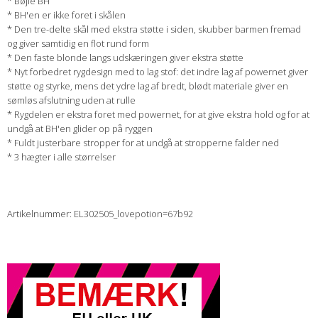
* Bøjle BH
* BH'en er ikke foret i skålen
* Den tre-delte skål med ekstra støtte i siden, skubber barmen fremad
og giver samtidig en flot rund form
* Den faste blonde langs udskæringen giver ekstra støtte
* Nyt forbedret rygdesign med to lag stof: det indre lag af powernet giver
støtte og styrke, mens det ydre lag af bredt, blødt materiale giver en
sømløs afslutning uden at rulle
* Rygdelen er ekstra foret med powernet, for at give ekstra hold og for at
undgå at BH'en glider op på ryggen
* Fuldt justerbare stropper for at undgå at stropperne falder ned
* 3 hægter i alle størrelser
Artikelnummer: EL302505_lovepotion=67b92