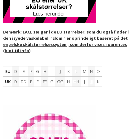
Bemærk: LACE sælger i de EU størrelser, som du også finder i
den isyede vaskelabel. "Elomi" er oprindeligt baseret på det
engelske skålstørrelsessystem, som derfor vises i parentes
(blot til info)
EU
D
E
F
G
H
I
J
K
L
M
N
O
UK
D
DD
E
F
FF
G
GG
H
HH
J
JJ
K