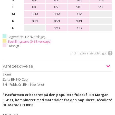
K
80K
85K
90K
95K
L
80L
85L
90L
95L
M
80M
85M
90M
N
80N
85N
90N
O
85O
90O
Lagervare (1-2 hverdage).
Bestillingsvare (6-8 hverdage)
Udsolgt
Er din størrelse udsolgt?
Varebeskrivelse
Elomi
Zarla BH I-O Cup
BH - Fuldskål, BH - Ikke foret
*
Pasformen er baseret på den populære fuldskål BH Morgan
EL4111, kombineret med materialet fra den populære Décolleté
BH Matilda EL8900