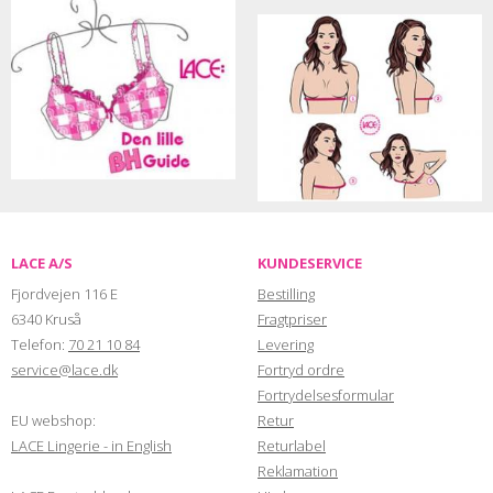
LACE A/S
KUNDESERVICE
Fjordvejen 116 E
Bestilling
6340 Kruså
Fragtpriser
Telefon:
70 21 10 84
Levering
service@lace.dk
Fortryd ordre
Fortrydelsesformular
EU webshop:
Retur
LACE Lingerie - in English
Returlabel
Reklamation