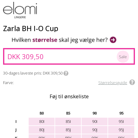
Zarla BH I-O Cup
DKK 309,50
Sale
30-dages laveste pris
DKK 309,50
Farve:
Størrelsesguide
Føj til ønskeliste
80
85
90
95
I
80I
85I
90I
95I
J
80J
85J
90J
95J