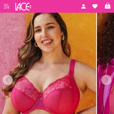
Forside
Elomi
Zarla
0