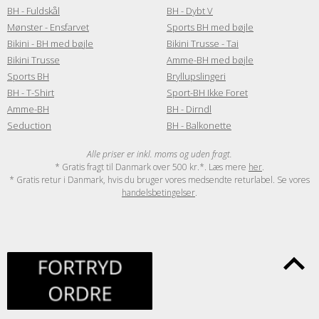
BH - Fuldskål
BH - Dybt V
Mønster - Ensfarvet
Sports BH med bøjle
Bikini - BH med bøjle
Bikini Trusse - Tai
Bikini Trusse
Amme-BH med bøjle
Sports BH
Bryllupslingeri
BH - T-Shirt
Sport-BH Ikke Foret
Amme-BH
BH - Dirndl
Seduction
BH - Balkonette
Alle priser er inkl. moms og uden fragt.
* Gratis fragt til Danmark over 500 kr.*. Læs mere
her
.
* Gratis retur i Danmark, hvis du bruger vores medsendte returlabel. Se vores
handelsbetingelser
.