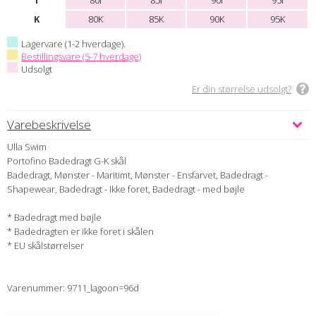
I
80I
85I
90I
95I
K
80K
85K
90K
95K
Lagervare (1-2 hverdage).
Bestillingsvare (5-7 hverdage)
Udsolgt
Er din størrelse udsolgt?
Varebeskrivelse
Ulla Swim
Portofino Badedragt G-K skål
Badedragt, Mønster - Maritimt, Mønster - Ensfarvet, Badedragt -
Shapewear, Badedragt - Ikke foret, Badedragt - med bøjle
* Badedragt med bøjle
* Badedragten er ikke foret i skålen
* EU skålstørrelser
Varenummer: 9711_lagoon=96d