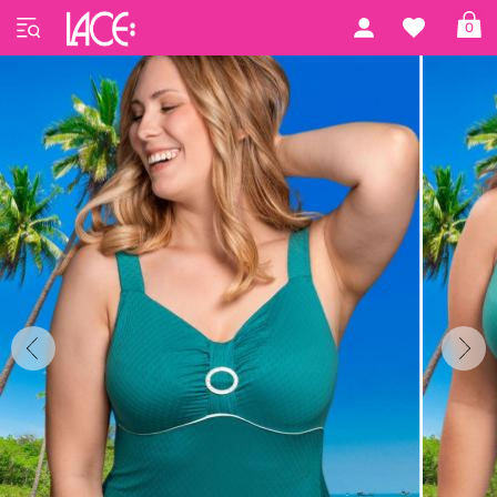
Forside
Ulla Swim
Portofino by Ulla
0