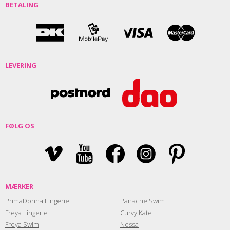
BETALING
LEVERING
FØLG OS
MÆRKER
PrimaDonna Lingerie
Panache Swim
Freya Lingerie
Curvy Kate
Freya Swim
Nessa