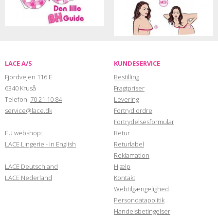
LACE A/S
KUNDESERVICE
Fjordvejen 116 E
Bestilling
6340 Kruså
Fragtpriser
Telefon:
70 21 10 84
Levering
service@lace.dk
Fortryd ordre
Fortrydelsesformular
EU webshop:
Retur
LACE Lingerie - in English
Returlabel
Reklamation
LACE Deutschland
Hjælp
LACE Nederland
Kontakt
Webtilgængelighed
Persondatapolitik
Handelsbetingelser