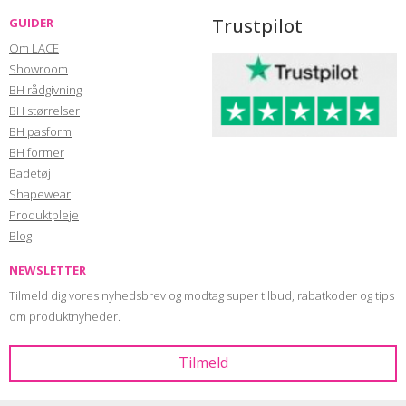
Trustpilot
GUIDER
Om LACE
Showroom
BH rådgivning
BH størrelser
BH pasform
BH former
Badetøj
Shapewear
Produktpleje
Blog
NEWSLETTER
Tilmeld dig vores nyhedsbrev og modtag super tilbud, rabatkoder og tips
om produktnyheder.