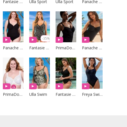
Fantasie Swim
Ulla Sport
Ulla Sport
Panache Swim
-35%
Panache Swim
Fantasie Swim
PrimaDonna Swim
Panache Swim
PrimaDonna Lingerie
Ulla Swim
Fantasie Swim
Freya Swim