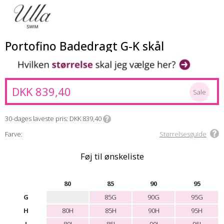
Portofino Badedragt G-K skål
DKK 839,40
Sale
30-dages laveste pris
DKK 839,40
Farve:
Størrelsesguide
Føj til ønskeliste
80
85
90
95
G
85G
90G
95G
H
80H
85H
90H
95H