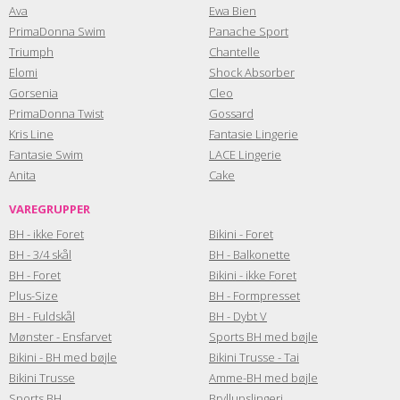
Ava
Ewa Bien
PrimaDonna Swim
Panache Sport
Triumph
Chantelle
Elomi
Shock Absorber
Gorsenia
Cleo
PrimaDonna Twist
Gossard
Kris Line
Fantasie Lingerie
Fantasie Swim
LACE Lingerie
Anita
Cake
VAREGRUPPER
BH - ikke Foret
Bikini - Foret
BH - 3/4 skål
BH - Balkonette
BH - Foret
Bikini - ikke Foret
Plus-Size
BH - Formpresset
BH - Fuldskål
BH - Dybt V
Mønster - Ensfarvet
Sports BH med bøjle
Bikini - BH med bøjle
Bikini Trusse - Tai
Bikini Trusse
Amme-BH med bøjle
Sports BH
Bryllupslingeri