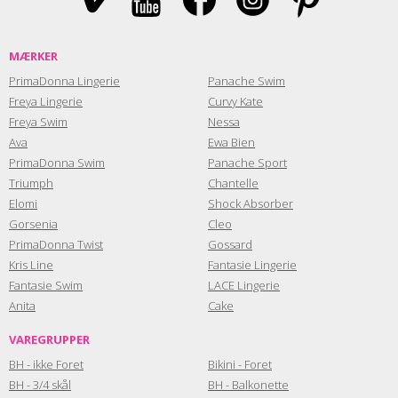
MÆRKER
PrimaDonna Lingerie
Panache Swim
Freya Lingerie
Curvy Kate
Freya Swim
Nessa
Ava
Ewa Bien
PrimaDonna Swim
Panache Sport
Triumph
Chantelle
Elomi
Shock Absorber
Gorsenia
Cleo
PrimaDonna Twist
Gossard
Kris Line
Fantasie Lingerie
Fantasie Swim
LACE Lingerie
Anita
Cake
VAREGRUPPER
BH - ikke Foret
Bikini - Foret
BH - 3/4 skål
BH - Balkonette