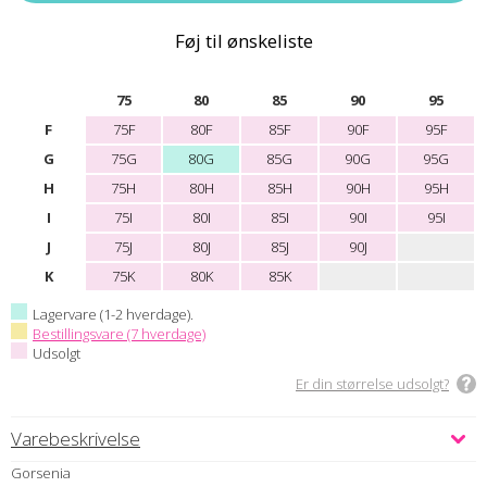
Føj til ønskeliste
75
80
85
90
95
F
75F
80F
85F
90F
95F
G
75G
80G
85G
90G
95G
H
75H
80H
85H
90H
95H
I
75I
80I
85I
90I
95I
J
75J
80J
85J
90J
K
75K
80K
85K
Lagervare (1-2 hverdage).
Bestillingsvare (7 hverdage)
Udsolgt
Er din størrelse udsolgt?
Varebeskrivelse
Gorsenia