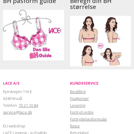
BH pasform guide
Beregn din BH
størrelse
LACE A/S
KUNDESERVICE
Fjordvejen 116 E
Bestilling
6340 Kruså
Fragtpriser
Telefon:
70 21 10 84
Levering
service@lace.dk
Fortryd ordre
Fortrydelsesformular
EU webshop:
Retur
LACE Lingerie - in English
Returlabel