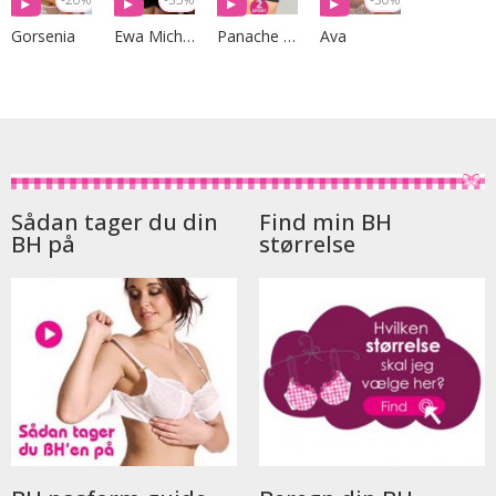
Gorsenia
Ewa Michalak
Panache Sport
Ava
Sådan tager du din
Find min BH
BH på
størrelse