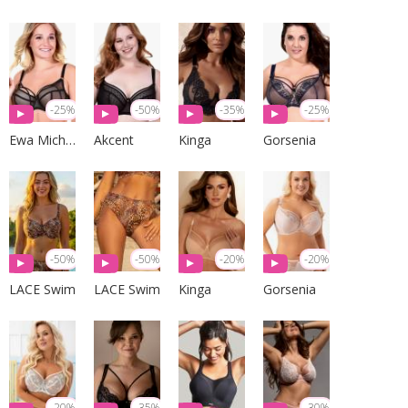
-25%
-50%
-35%
-25%
Ewa Michalak
Akcent
Kinga
Gorsenia
-50%
-50%
-20%
-20%
LACE Swim
LACE Swim
Kinga
Gorsenia
-20%
-35%
-30%