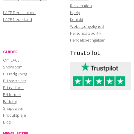
Reklamation
LACE Deutschland
Hjælp
LACE Nederland
Kontakt
Webtilgængelighed
Persondatapolitik
Handelsbetingelser
Trustpilot
GUIDER
Om LACE
Showroom
BH rådgivning
BH størrelser
BH pasform
BH former
Badetøj
Shapewear
Produktpleje
Blog
NEWSLETTER