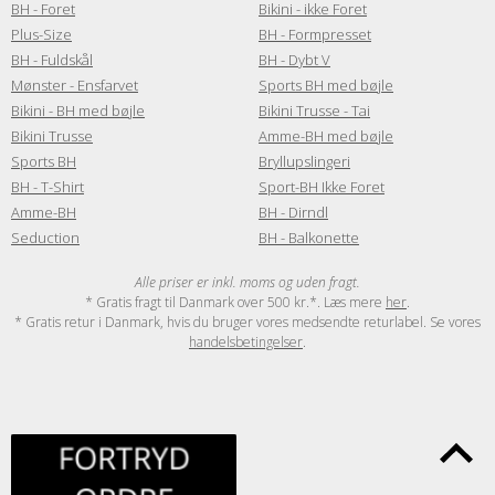
BH - Foret
Bikini - ikke Foret
Plus-Size
BH - Formpresset
BH - Fuldskål
BH - Dybt V
Mønster - Ensfarvet
Sports BH med bøjle
Bikini - BH med bøjle
Bikini Trusse - Tai
Bikini Trusse
Amme-BH med bøjle
Sports BH
Bryllupslingeri
BH - T-Shirt
Sport-BH Ikke Foret
Amme-BH
BH - Dirndl
Seduction
BH - Balkonette
Alle priser er inkl. moms og uden fragt.
* Gratis fragt til Danmark over 500 kr.*. Læs mere
her
.
* Gratis retur i Danmark, hvis du bruger vores medsendte returlabel. Se vores
handelsbetingelser
.