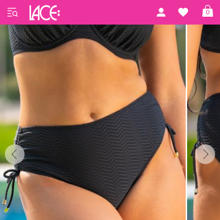
Forside
LACE Swim
LACE Swim #17
0