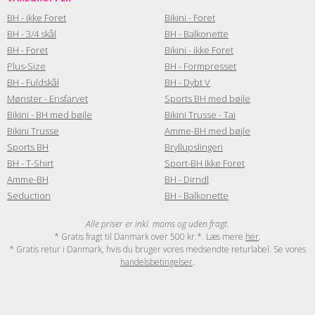
BH - ikke Foret
Bikini - Foret
BH - 3/4 skål
BH - Balkonette
BH - Foret
Bikini - ikke Foret
Plus-Size
BH - Formpresset
BH - Fuldskål
BH - Dybt V
Mønster - Ensfarvet
Sports BH med bøjle
Bikini - BH med bøjle
Bikini Trusse - Tai
Bikini Trusse
Amme-BH med bøjle
Sports BH
Bryllupslingeri
BH - T-Shirt
Sport-BH Ikke Foret
Amme-BH
BH - Dirndl
Seduction
BH - Balkonette
Alle priser er inkl. moms og uden fragt.
* Gratis fragt til Danmark over 500 kr.*. Læs mere
her
.
* Gratis retur i Danmark, hvis du bruger vores medsendte returlabel. Se vores
handelsbetingelser
.