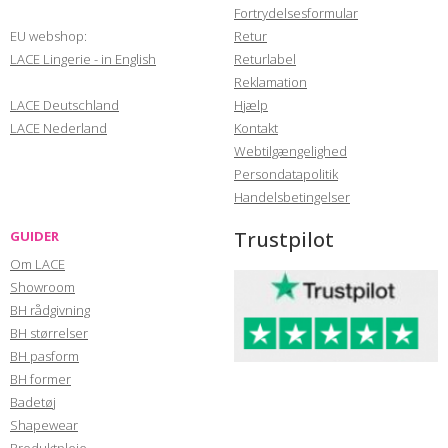
Fortrydelsesformular
EU webshop:
Retur
LACE Lingerie - in English
Returlabel
Reklamation
LACE Deutschland
Hjælp
LACE Nederland
Kontakt
Webtilgængelighed
Persondatapolitik
Handelsbetingelser
Trustpilot
GUIDER
Om LACE
Showroom
BH rådgivning
BH størrelser
BH pasform
BH former
Badetøj
Shapewear
Produktpleje