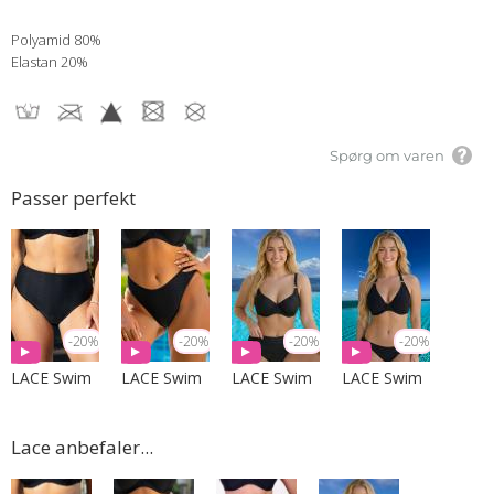
Polyamid 80%
Elastan 20%
Spørg om varen
Passer perfekt
-20%
-20%
-20%
-20%
LACE Swim
LACE Swim
LACE Swim
LACE Swim
Lace anbefaler...