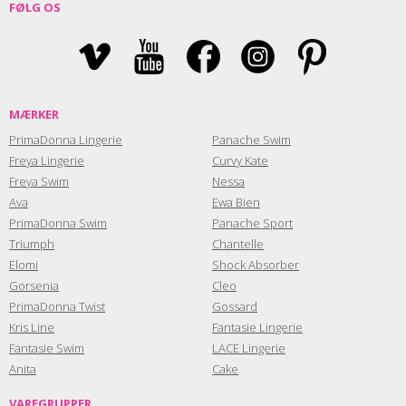
FØLG OS
MÆRKER
PrimaDonna Lingerie
Panache Swim
Freya Lingerie
Curvy Kate
Freya Swim
Nessa
Ava
Ewa Bien
PrimaDonna Swim
Panache Sport
Triumph
Chantelle
Elomi
Shock Absorber
Gorsenia
Cleo
PrimaDonna Twist
Gossard
Kris Line
Fantasie Lingerie
Fantasie Swim
LACE Lingerie
Anita
Cake
VAREGRUPPER