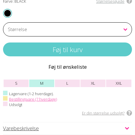
Farve: BLACK
Størrelsesguide
BLACK
Føj til ønskeliste
S
M
L
XL
XXL
Lagervare (1-2 hverdage).
Bestillingsvare (7 hverdage)
Udsolgt
Er din størrelse udsolgt?
Varebeskrivelse