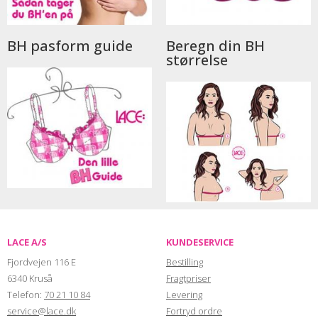
BH pasform guide
Beregn din BH
størrelse
LACE A/S
KUNDESERVICE
Fjordvejen 116 E
Bestilling
6340 Kruså
Fragtpriser
Telefon:
70 21 10 84
Levering
service@lace.dk
Fortryd ordre