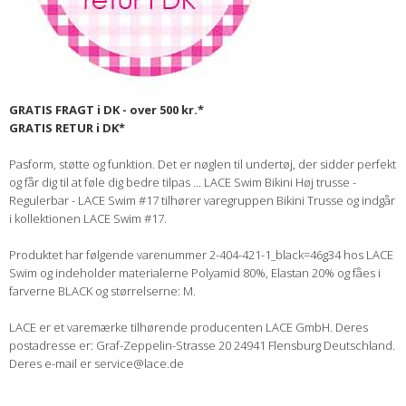
GRATIS FRAGT i DK - over 500 kr.*
GRATIS RETUR i DK*
Pasform, støtte og funktion. Det er nøglen til undertøj, der sidder perfekt
og får dig til at føle dig bedre tilpas ... LACE Swim Bikini Høj trusse -
Regulerbar - LACE Swim #17 tilhører varegruppen Bikini Trusse og indgår
i kollektionen LACE Swim #17.
Produktet har følgende varenummer 2-404-421-1_black=46g34 hos LACE
Swim og indeholder materialerne Polyamid 80%, Elastan 20% og fåes i
farverne BLACK og størrelserne: M.
LACE er et varemærke tilhørende producenten LACE GmbH. Deres
postadresse er: Graf-Zeppelin-Strasse 20 24941 Flensburg Deutschland.
Deres e-mail er service@lace.de