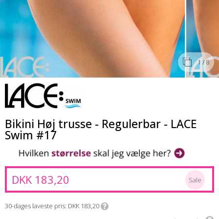
1
/ 8
Bikini Høj trusse - Regulerbar - LACE
Swim #17
DKK 183,20
Sale
30-dages laveste pris
DKK 183,20