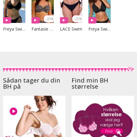
-20%
-20%
Freya Swim
Fantasie Swim
LACE Swim
Freya Swim
Sådan tager du din
Find min BH
BH på
størrelse