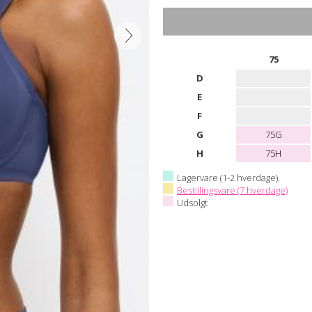
75
D
E
F
G
75G
H
75H
Lagervare (1-2 hverdage).
Bestillingsvare (7 hverdage)
Udsolgt