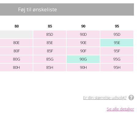
Føj til ønskeliste
80
85
90
95
85D
90D
95D
80E
85E
90E
95E
80F
85F
90F
95F
80G
85G
90G
95G
80H
85H
90H
95H
Er din størrelse udsolgt?
Se alle detaljer