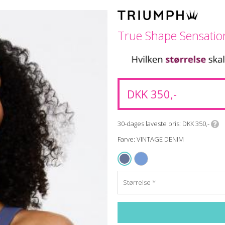
True Shape Sensatio
DKK 350,-
30-dages laveste pris
DKK 350,-
Farve: VINTAGE DENIM
CIEL
VINTAGE DENIM
Størrelse