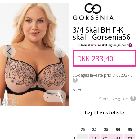
3/4 Skål BH F-K
skål - Gorsenia56
DKK 233,40
30-dages laveste pris
DKK 233,40
Farve:
1
/ 8
Størrelsesguide
Føj til ønskeliste
75
80
85
90
95
F
80F
85F
90F
95F