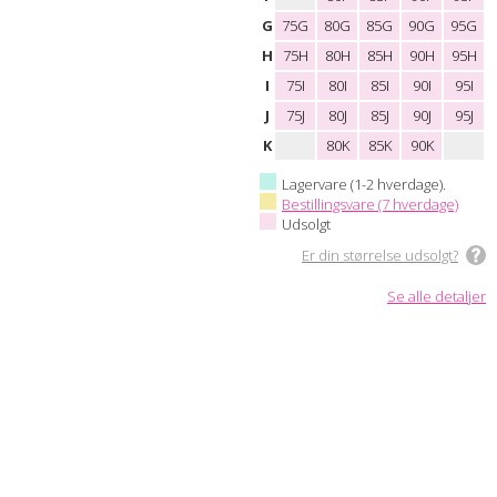
G
75G
80G
85G
90G
95G
H
75H
80H
85H
90H
95H
I
75I
80I
85I
90I
95I
J
75J
80J
85J
90J
95J
K
80K
85K
90K
Lagervare (1-2 hverdage).
Bestillingsvare (7 hverdage)
Udsolgt
Er din størrelse udsolgt?
Se alle detaljer