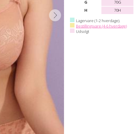
G
70G
H
70H
Lagervare (1-2 hverdage).
Bestillingsvare (4-6 hverdage)
Udsolgt