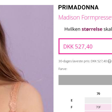
Madison Formpresset
DKK 527,40
30-dages laveste pris
DKK 527,40
Farve:
70
E
F
70F