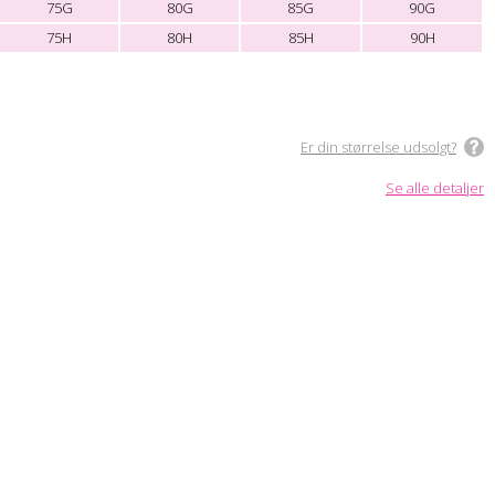
75G
80G
85G
90G
75H
80H
85H
90H
Er din størrelse udsolgt?
Se alle detaljer