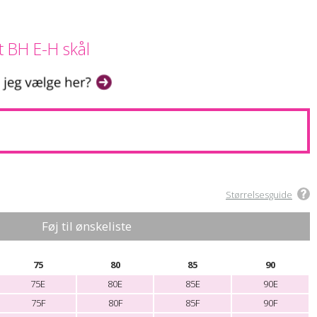
 BH E-H skål
Størrelsesguide
Føj til ønskeliste
75
80
85
90
75E
80E
85E
90E
75F
80F
85F
90F