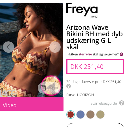
Arizona Wave
Bikini BH med dyb
udskæring G-L
skål
DKK 251,40
30-dages laveste pris
DKK 251,40
1
/ 10
Farve: HORIZON
Størrelsesguide
Video
COASTLINE
BOARDWALK
VISTA
HORIZON