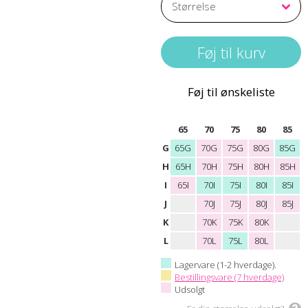
Føj til ønskeliste
65
70
75
80
85
G
65G
70G
75G
80G
85G
H
65H
70H
75H
80H
85H
I
65I
70I
75I
80I
85I
J
70J
75J
80J
85J
K
70K
75K
80K
L
70L
75L
80L
Lagervare (1-2 hverdage).
Bestillingsvare (7 hverdage)
Udsolgt