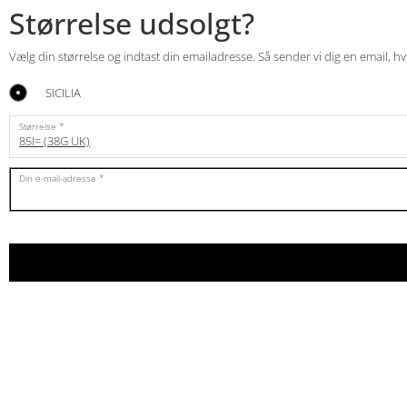
Størrelse udsolgt?
Vælg din størrelse og indtast din emailadresse. Så sender vi dig en email, h
SICILIA
Størrelse
85I= (38G UK)
Din e-mail-adresse