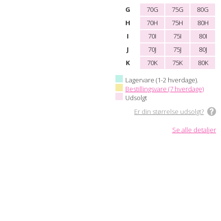
G
70G
75G
80G
H
70H
75H
80H
I
70I
75I
80I
J
70J
75J
80J
K
70K
75K
80K
Lagervare (1-2 hverdage).
Bestillingsvare (7 hverdage)
Udsolgt
Er din størrelse udsolgt?
Se alle detaljer