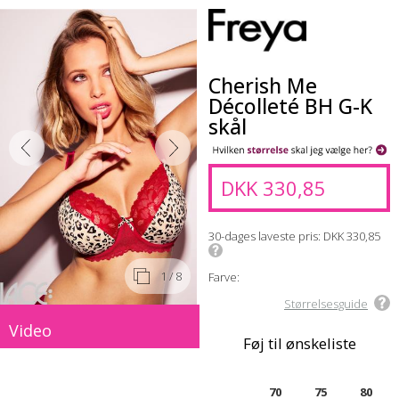
Cherish Me
Décolleté BH G-K
skål
DKK 330,85
30-dages laveste pris
DKK 330,85
1
/ 8
Farve:
Størrelsesguide
Video
Føj til ønskeliste
70
75
80