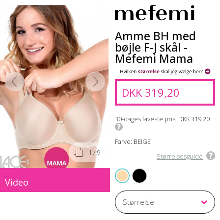
Amme BH med
bøjle F-J skål -
Mefemi Mama
DKK 319,20
30-dages laveste pris
DKK 319,20
Farve: BEIGE
1
/ 9
Størrelsesguide
BLACK
BEIGE
Video