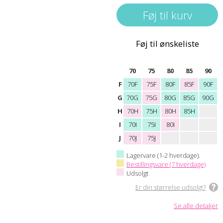
Føj til ønskeliste
70
75
80
85
90
F
70F
75F
80F
85F
90F
G
70G
75G
80G
85G
90G
H
70H
75H
80H
85H
I
70I
75I
80I
J
70J
75J
Lagervare (1-2 hverdage).
Bestillingsvare (7 hverdage)
Udsolgt
Er din størrelse udsolgt?
Se alle detaljer